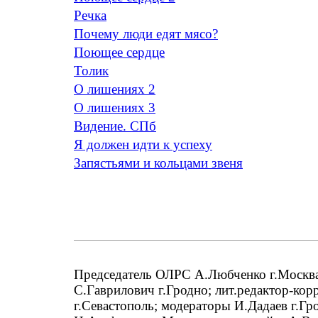
Речка
Почему люди едят мясо?
Поющее сердце
Толик
O лишениях 2
О лишениях 3
Видение. СПб
Я должен идти к успеху
Запястьями и кольцами звеня
Председатель ОЛРС А.Любченко г.Москва;
С.Гаврилович г.Гродно; лит.редактор-кор
г.Севастополь; модераторы И.Дадаев г.Гр