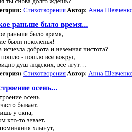
я ты снова долго ждёшь?
егория:
Стихотворения
Автор
:
Анна Шевченк
кое раньше было время...
ое раньше было время,
ие были поколенья!
а исчезла доброта и неземная чистота?
 пошло - пошло всё вокруг,
видно душ людских, все лгут…
егория:
Стихотворения
Автор
:
Анна Шевченк
троение осень...
троение осень
 часто бывает.
ишь у окна,
ом кто-то зевает.
поминания хлынут,