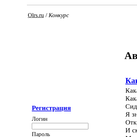
Olrs.ru
/
Конкурс
Ав
Как
Как
Как
Сид
Регистрация
Я з
Логин
Отк
И с
Пароль