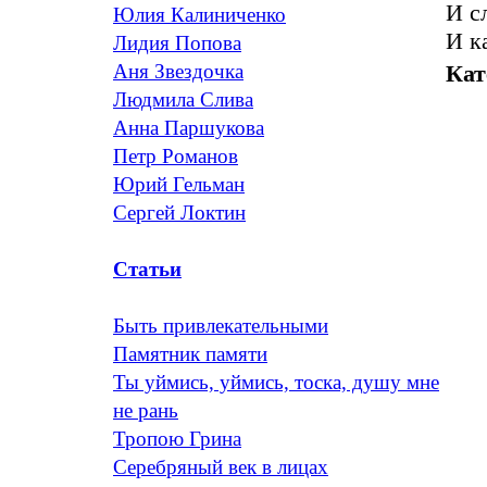
И с
Юлия Калиниченко
И к
Лидия Попова
Кат
Аня Звездочка
Людмила Слива
Анна Паршукова
Петр Романов
Юрий Гельман
Сергей Локтин
Статьи
Быть привлекательными
Памятник памяти
Ты уймись, уймись, тоска, душу мне
не рань
Тропою Грина
Серебряный век в лицах