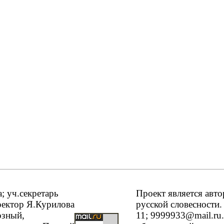
 уч.секретарь
Проект является авт
ректор Я.Курилова
русской словесности.
озный,
11; 9999933@mail.ru