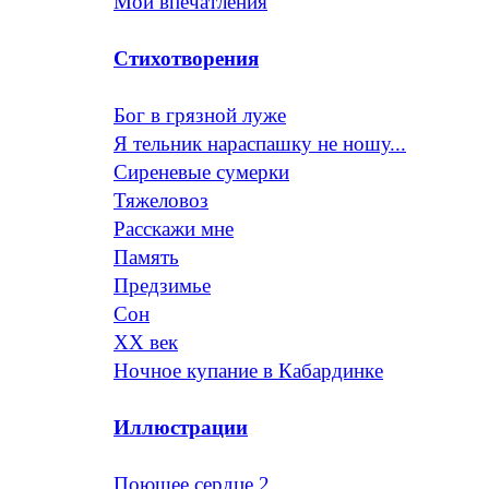
Мои впечатления
Стихотворения
Бог в грязной луже
Я тельник нараспашку не ношу...
Сиреневые сумерки
Тяжеловоз
Расскажи мне
Память
Предзимье
Сон
ХХ век
Ночное купание в Кабардинке
Иллюстрации
Поющее сердце 2