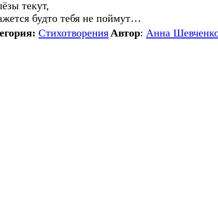
лёзы текут,
ажется будто тебя не поймут…
егория:
Стихотворения
Автор
:
Анна Шевченк