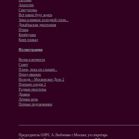
Евгений
Акростих
Снегурочка
Всё равно буду ждать
Зима клинком холодной стали...
Декабрьская дихотомия
Птица
Конёвушко
Киев плакал
Иллюстрации
Весна и вечность
Сонет
Плачь, пока он слышит...
Перед иконою
Володя – Московское Дело 2
Поющее сердце 2
Родные просторы
Дракон
Летняя ночь
Первые подснежники
Председатель ОЛРС А.Любченко г.Москва; уч.секретарь