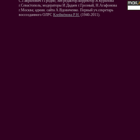
С.Гаврилович г.Гродно; лит.редактор-корректор Я.Курилова
г.Севастополь; модераторы И.Дадаев г.Грозный, Н.Агафонова
г.Москва; админ. сайта А.Вдовиченко. Первый уч.секретарь
воссозданного ОЛРС
Клеймёнова Р.Н.
(1940-2011).