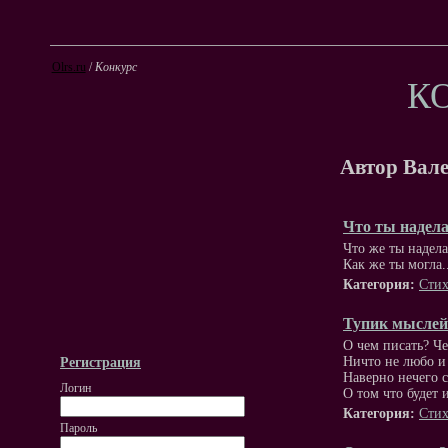
Olrs.ru
/
Конкурс
К
Автор Вал
Что ты надел
Что же ты надела
Как же ты могла..
Категория:
Стих
Тупик мыслей
О чем писать? Че
Ничто не любо и
Регистрация
Наверно нечего с
Логин
О том что будет 
Категория:
Стих
Пароль