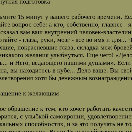
утная подготовка
ьмите 15 минут у вашего рабочего времени. Есл
айте вопрос себе: а кто, собственно, главнее - 
 сказал вам ваш внутренний человек-властелин?
отайте - глаза, руки, мозг - все во имя и для...
хшие, покрасневшие глаза, складка меж бровей
 никакого желания улыбнуться. Еще чего! «Дело
ь... и Него, ведающего нашими душами». Если
на, вы находитесь в кубе... Дело ваше. Вы сво
влетворения хотя бы денежным вознаграждени
ащение к желающим
ое обращение к тем, кто хочет работать качест
орится, с улыбкой самоиронии, удовлетворение
кальных способностях, и за это получать не то
ки трудоголизма. Всего 15 чудодейственных м