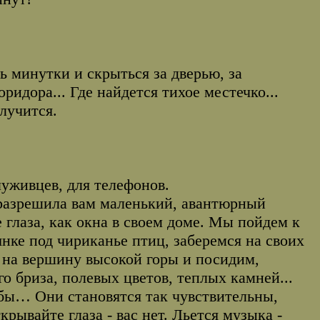
ь минутки и скрыться за дверью, за
ридора... Где найдется тихое местечко...
лучится.
луживцев, для телефонов.
а разрешила вам маленький, авантюрный
 глаза, как окна в своем доме. Мы пойдем к
янке под чириканье птиц, заберемся на своих
!) на вершину высокой горы и посидим,
о бриза, полевых цветов, теплых камней...
убы… Они становятся так чувствительны,
крывайте глаза - вас нет. Льется музыка -