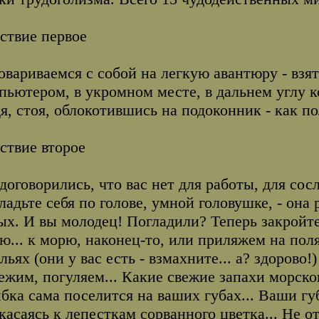
ствие первое
овариваемся с собой на легкую авантюру - взят
пьютером, в укромном месте, в дальнем углу ко
я, стоя, облокотившись на подоконник - как по
ствие второе
договорились, что вас нет для работы, для сос
ладьте себя по голове, умной головушке, - он
ых. И вы молодец! Погладили? Теперь закройте
ю... к морю, наконец-то, или приляжем на пол
льях (они у вас есть - взмахните... а? здорово
ежим, погуляем... Какие свежие запахи морског
бка сама поселится на ваших губах... Ваши г
касаясь к лепесткам сорванного цветка... Не от