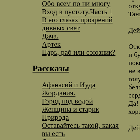
Обо всем по ни многу
отк
Вход в пустоту.Часть 1
Тан
В его глазах прозрений
дивных свет
Дей
Дача.
Артек
Отк
Царь, раб или союзник?
и б
пок
Рассказы
не 
гол
Афанасий и Иуда
бел
Жордания.
сер
Город под водой
Да!
Женщина и старик
хор
Природа
Оставайтесь такой, какая
Дей
вы есть