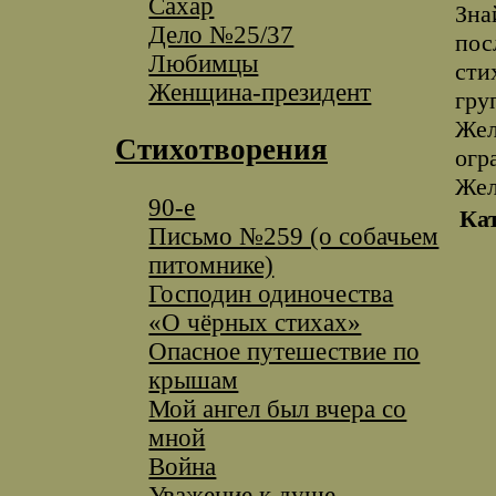
Сахар
Зна
Дело №25/37
пос
Любимцы
сти
Женщина-президент
гру
Жел
Стихотворения
огр
Жел
90-е
Ка
Письмо №259 (о собачьем
питомнике)
Господин одиночества
«О чёрных стихах»
Опасное путешествие по
крышам
Мой ангел был вчера со
мной
Война
Уважение к душе