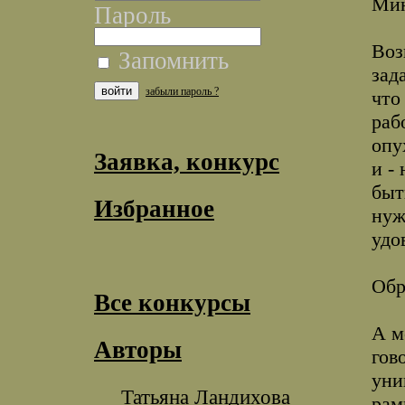
Мин
Пароль
Воз
Запомнить
зад
забыли пароль ?
что
раб
опу
Заявка, конкурс
и -
быт
Избранное
нуж
удо
Обр
Все конкурсы
А м
Авторы
гов
уни
Татьяна Ландихова
рам