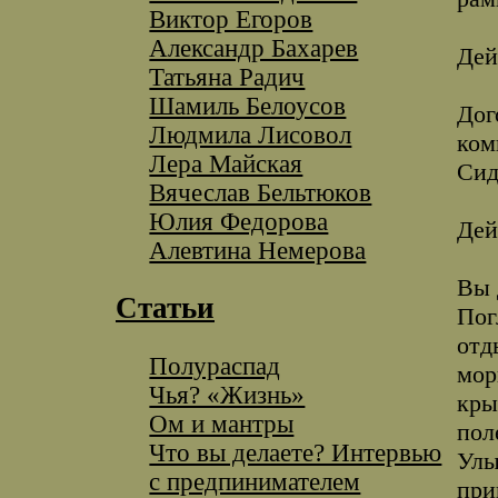
Виктор Егоров
Александр Бахарев
Дей
Татьяна Радич
Шамиль Белоусов
Дог
Людмила Лисовол
ком
Лера Майская
Сид
Вячеслав Бельтюков
Юлия Федорова
Дей
Алевтина Немерова
Вы 
Статьи
Пог
отд
Полураспад
мор
Чья? «Жизнь»
кры
Ом и мантры
пол
Что вы делаете? Интервью
Улы
с предпинимателем
при