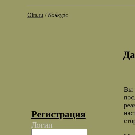
Olrs.ru
/
Конкурс
Да
Вы 
пос
реа
Регистрация
нас
сто
Логин