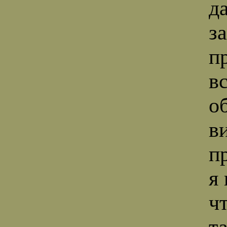
д
з
п
в
о
в
п
я
ч
т