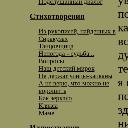
Подслушанный диалог
п
Стихотворения
к
Из рукописей, найденных в
в
Сиракузах
Танцовщица
ду
Непогода - судьба...
Вопросы
т
Наш детский мирок
Не держат улицы-капканы
я
А не верю, что можно не
ворошить
п
Как зеркало
Клякса
з
Маме
н
Иллюстрации