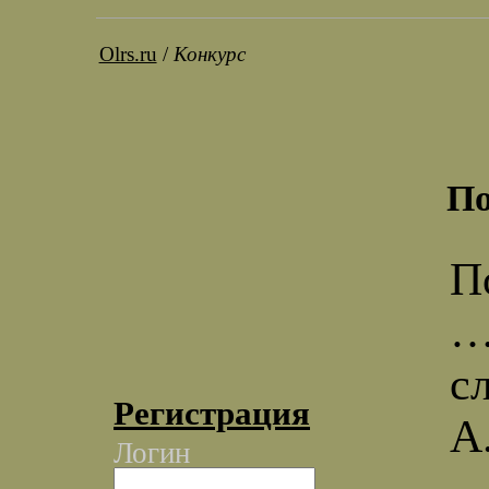
Olrs.ru
/
Конкурс
По
П
…
с
Регистрация
А
Логин