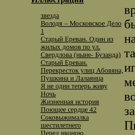
в
звезда
бы
Володя – Московское Дело
1
н
Старый Ереван. Один из
жилых домов по ул.
т
Свердлова (ныне- Бузанда)
Старый Ереван.
и
Перекресток улиц Абовяна,
Пушкина и Лалаянца
м
Я не один теперь живу
в
Ночь
Жизненная история
з
Поющее сердце 42
Соковыжималка
П
шестилетнего
Перед иконою