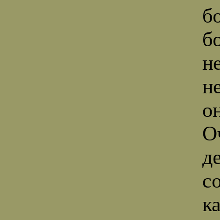
б
б
н
н
о
О
д
с
к