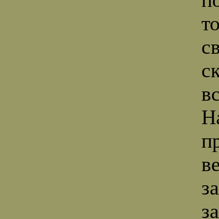
т
с
с
в
Н
п
в
з
з