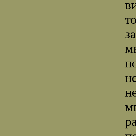
в
то
за
м
п
н
н
м
р
п