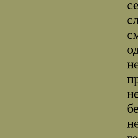
с
с
с
о
н
п
н
б
н
г