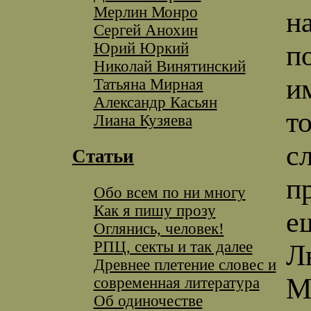
Мерлин Монро
н
Сергей Анохин
Юрий Юркий
п
Николай Винятинский
и
Татьяна Мирная
Александр Касьян
т
Лиана Кузяева
с
Статьи
п
Обо всем по ни многу
Как я пишу прозу
е
Оглянись, человек!
РПЦ, секты и так далее
Л
Древнее плетение словес и
М
современная литература
Об одиночестве