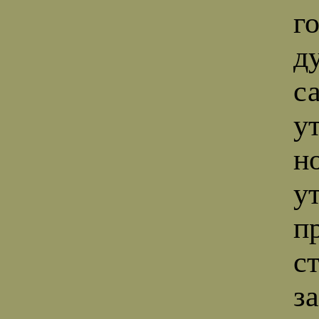
г
д
с
у
н
у
п
ст
за