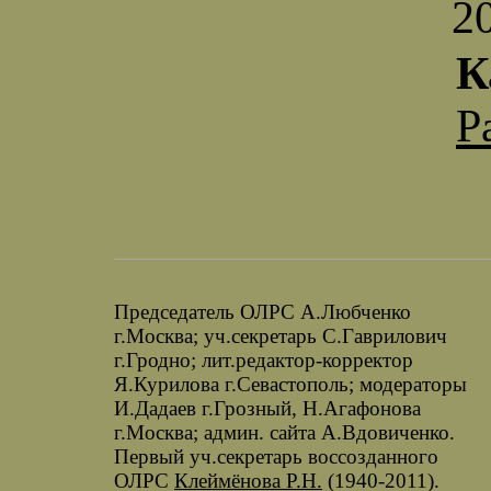
2
К
Р
Председатель ОЛРС А.Любченко
г.Москва; уч.секретарь С.Гаврилович
г.Гродно; лит.редактор-корректор
Я.Курилова г.Севастополь; модераторы
И.Дадаев г.Грозный, Н.Агафонова
г.Москва; админ. сайта А.Вдовиченко.
Первый уч.секретарь воссозданного
ОЛРС
Клеймёнова Р.Н.
(1940-2011).