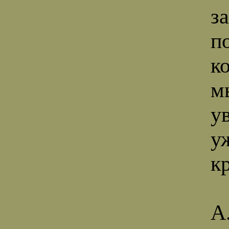
за
п
к
м
у
у
кр
А