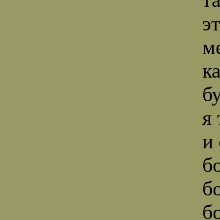
э
м
к
б
я
и
б
б
б