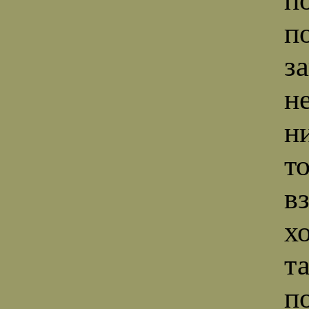
п
з
н
ни
то
вз
хо
та
п