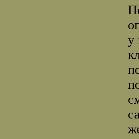
П
о
у
к
п
по
с
с
ж