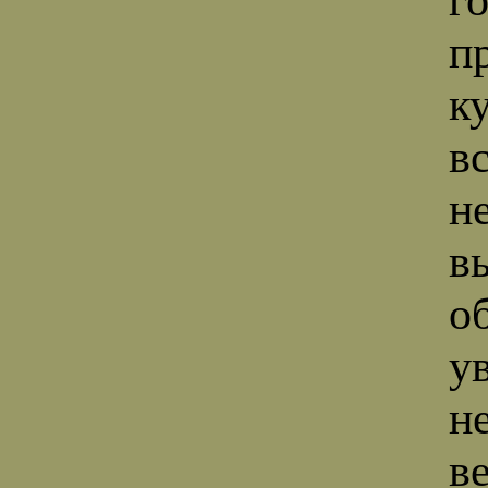
п
к
в
н
в
о
у
н
в