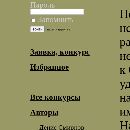
Пароль
Н
Запомнить
н
забыли пароль ?
р
Заявка, конкурс
не
Избранное
к
у
н
Все конкурсы
и
Авторы
Н
Денис Смирнов