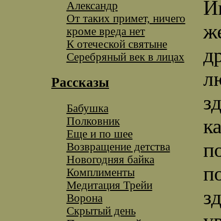
И
Александр
От таких примет, ничего
ж
кроме вреда нет
К отеческой святыне
д
Серебряный век в лицах
л
Рассказы
з
Бабушка
Полковник
к
Еще и по шее
п
Возвращение детства
Новогодняя байка
п
Комплименты
Медитация Трейи
з
Ворона
Скрытый день
ув