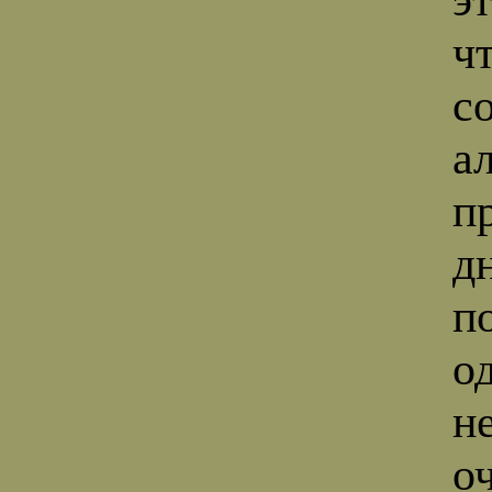
ч
с
а
п
д
п
о
н
о