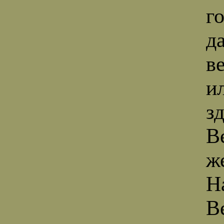
го
д
в
ил
з
В
ж
Н
В