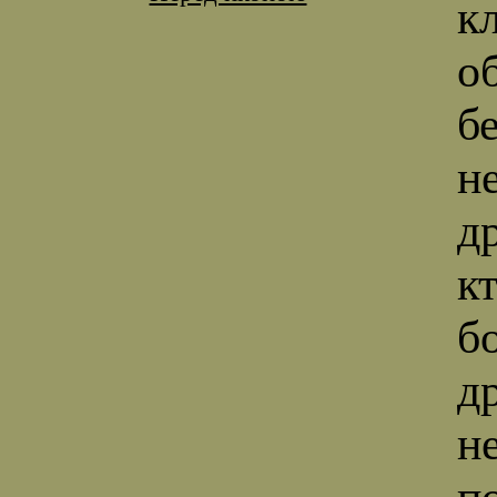
к
о
б
н
др
к
б
др
н
п