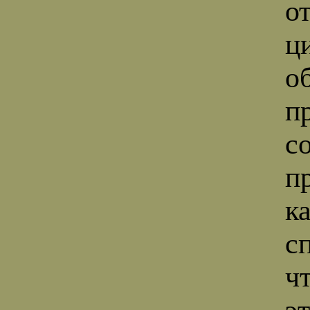
о
ц
о
п
с
п
к
с
ч
э