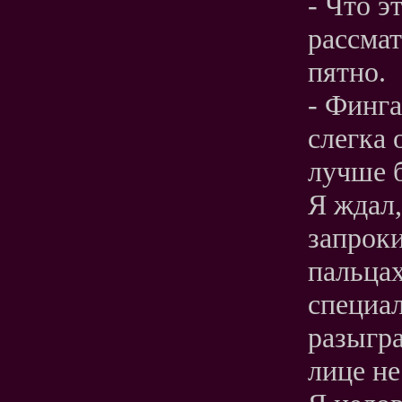
- Что э
рассмат
пятно.
- Финга
слегка 
лучше б
Я ждал,
запроки
пальцах
специал
разыгра
лице не