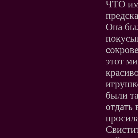
ЧТО им
предск
Она бы
покусы
сокров
этот ми
красиво
игрушк
были та
отдать 
просила
Свисти