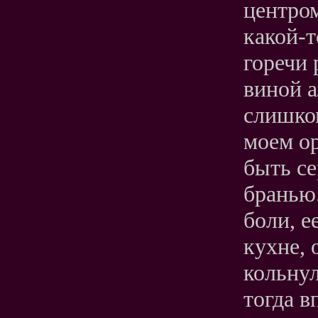
центро
какой-т
горечи 
виной а
слишко
моем ор
быть се
бранью.
боли, е
кухне, 
кольнул
тогда в