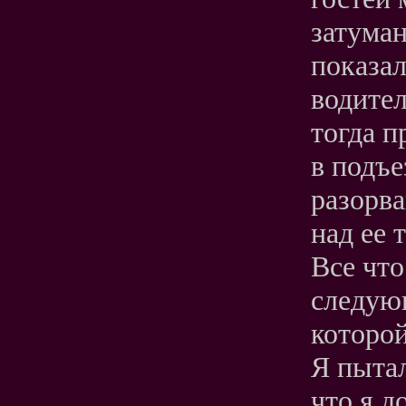
затума
показал
водите
тогда п
в подъ
разорв
над ее
Все что
следующ
которой
Я пытал
что я д