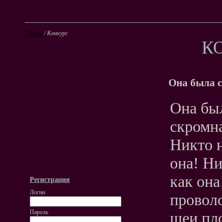
Olrs.ru
/
Конкурс
К
Она была 
Она бы
скромна
Никто н
она! Ни
как она
Регистрация
Логин
провол
Пароль
шеи пло