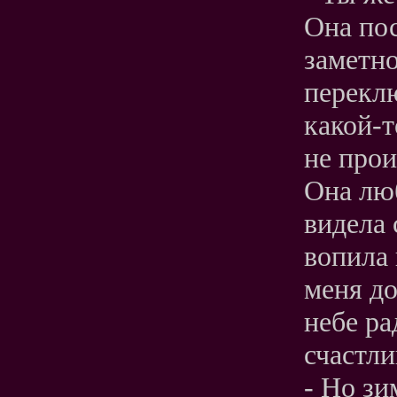
Она пос
заметно
переклю
какой-т
не прои
Она лю
видела 
вопила 
меня до
небе ра
счастли
- Но зи