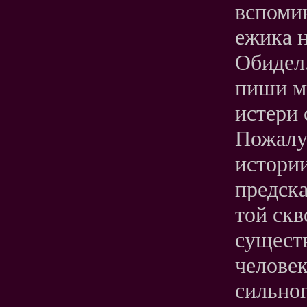
вспомин
ежика н
Обидел.
пиши мн
истери 
Пожалуй
истории
предска
той ск
сущест
челове
сильног