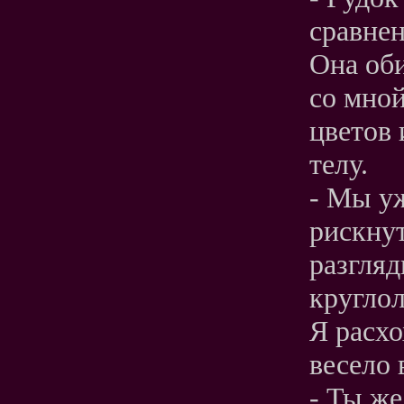
сравнен
Она оби
со мной
цветов 
телу.
- Мы у
рискнут
разгля
круглол
Я расхо
весело 
- Ты же