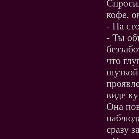
Спроси
кофе, о
- На ст
- Ты об
беззабо
что глу
шуткой.
проявл
виде ку
Она пов
наблюда
сразу з