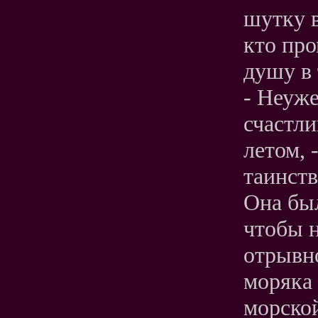
шутку в
кто про
душу в
- Неуже
счастл
летом, 
таинств
Она бы
чтобы н
отрывно
моряка 
морской