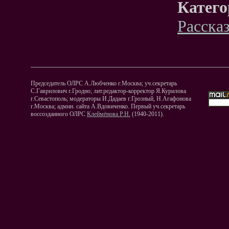
Катего
Расска
Председатель ОЛРС А.Любченко г.Москва; уч.секретарь
С.Гаврилович г.Гродно; лит.редактор-корректор Я.Курилова
г.Севастополь; модераторы И.Дадаев г.Грозный, Н.Агафонова
г.Москва; админ. сайта А.Вдовиченко. Первый уч.секретарь
воссозданного ОЛРС
Клеймёнова Р.Н.
(1940-2011).