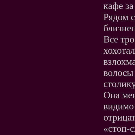
кафе за
Рядом с
близнец
Все тро
хохота
взлохм
волосы
столику
Она мен
видимо 
отрицат
«стоп-с