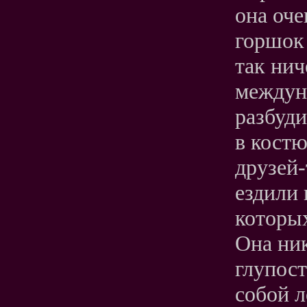
она оче
горшок 
так нич
междун
разбуди
в костю
друзей-
ездили
которы
Она ник
глупос
собой 