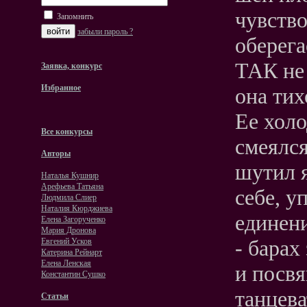
чувство
Запомнить
забыли пароль ?
оберега
ТАК не 
Заявка, конкурс
Избранное
она тих
Ее холо
Все конкурсы
смеялся
Авторы
шутил я
Наталья Кушнир
Арефьева Татьяна
себе, 
Людмила Слиер
Наталия Кюрджиева
единени
Елена Загорученко
Мария Дронова
- бара
Евгений Усков
Катерина Рейнарт
Елена Ленская
и посвя
Константин Сушко
танцева
Статьи