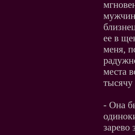
мгнове
мужчин
близнец
ее в щ
меня, п
радужно
места в
тысячу
- Она б
одиноки
зарево 