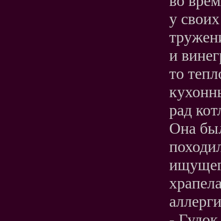
во врем
у своих
тружени
и винег
то тепл
кухонны
рад кот
Она бы
походил
ищущего
храпела
аллерги
- Гудок