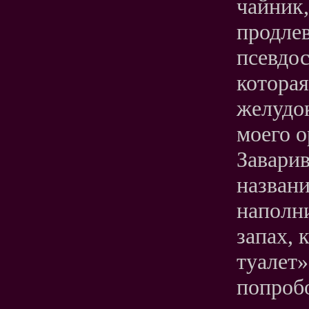
чайник,
продлев
псевдос
которая
желудо
моего о
Завари
назван
наполни
запах,
туалет»
попробо