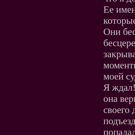
Ее име
которые
Они бес
бесцере
закрыв
момент
моей с
Я ждал!
она вер
своего 
подъезд
попадал