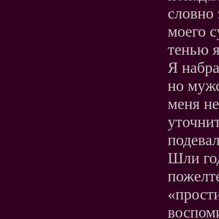
словно 
моего с
тенью я
Я набра
но мужс
меня не
уточнит
подевал
Шли год
пожелт
«прости
воспом