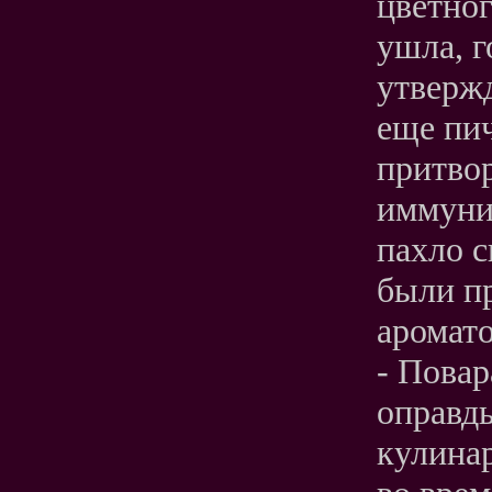
цветног
ушла, г
утвержд
еще пи
притвор
иммунит
пахло 
были п
аромато
- Повара
оправд
кулинар