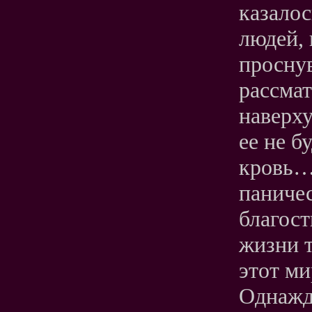
казалос
людей, 
просну
рассмат
наверху
ее не б
кровь… 
паничес
благос
жизни т
этот ми
Однажды