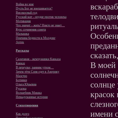
вскараб
Война во мне
Пусть Бог не вмешивается?
Високосный год
телодв
Русский мат - орудие против человека
Мотивация
ритуаль
Что значит – жить? Никто не знает…
Курс сочинения сонета
Особенн
Малышка
Причина бедности в Молдове
Артек
преданн
Рассказы
сказать
Салатавия - жемчужинки Кавказа
В моей
Кавказ
В переулке, ранним утром…
Зачем тётя Соня едет в Америку
солнечн
Маэстро
Ботинки
солнце 
Ольга Юрьевна
Русалка
красок
Волшебник Мишка
Невыдуманные истории
слезног
Стихотворения
имени с
Как долго