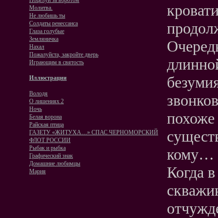
Поцелуй за воротом
кровати
Молитва.
Не любишь ты
продол
Солдаты ренессанса
Глаза голубые
Земляничка
Очередн
Нахал
Пожалуйста, закройте дверь
длинной
Играющим в святость
безумия
Иллюстрации
Володя
звонков
O лишениях 2
Ночь
похоже 
Белая ворона
Райская птица
существ
ГАЗЕТУ «ЖИТУХА…» СПАС ЧЕРНОМОРСКИЙ
ФЛОТ РОССИИ
Рыбак и рыбка
кому…
Графический знак
Домашние любимцы
Когда в
Мария
скважин
отчужде