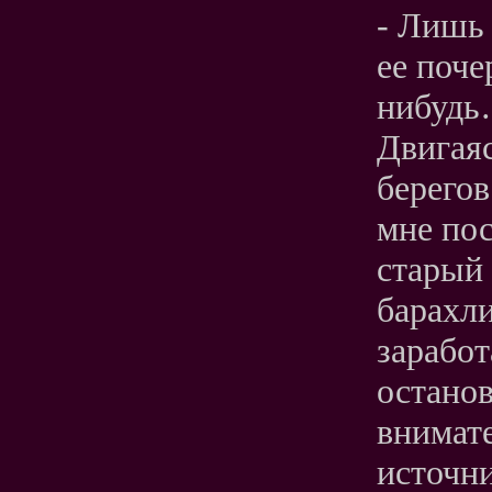
- Лишь 
ее поч
нибудь…
Двигаяс
берегов
мне по
старый 
барахли
заработ
остано
внимате
источни