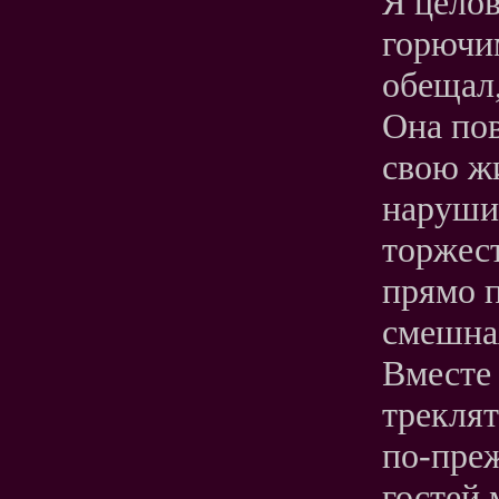
Я целов
горючим
обещал,
Она пов
свою ж
наруши
торжест
прямо 
смешн
Вместе
треклят
по-пре
гостей 