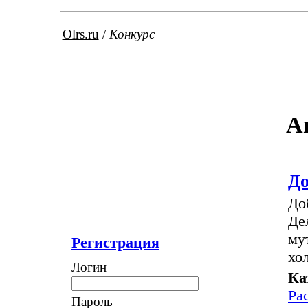
Olrs.ru
/
Конкурс
А
До
До
Де
му
Регистрация
хо
Логин
Ка
Ра
Пароль