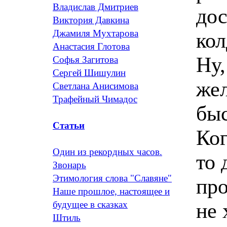
Владислав Дмитриев
дос
Виктория Давкина
Джамиля Мухтарова
кол
Анастасия Глотова
Ну,
Софья Загитова
Сергей Шишулин
жел
Светлана Анисимова
Трафейный Чимадос
быс
Статьи
Ког
Один из рекордных часов.
то 
Звонарь
Этимология слова "Славяне"
про
Наше прошлое, настоящее и
не 
будущее в сказках
Штиль