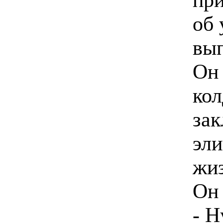
об 
вы
Он 
кол
зак
эли
жиз
Он 
- Н