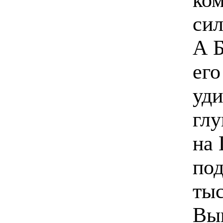
сил
А Б
его
уди
глу
на 
под
тыс
Вып