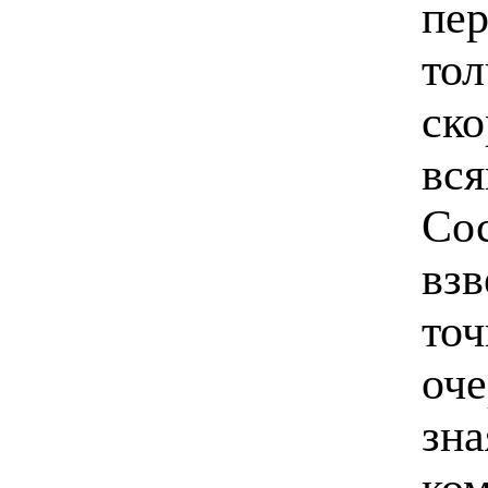
пе
тол
ско
вся
Сос
взв
точ
оче
зна
ком