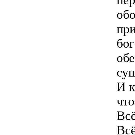
обо
при
бог
обе
сущ
И к
что
Всё
Всё