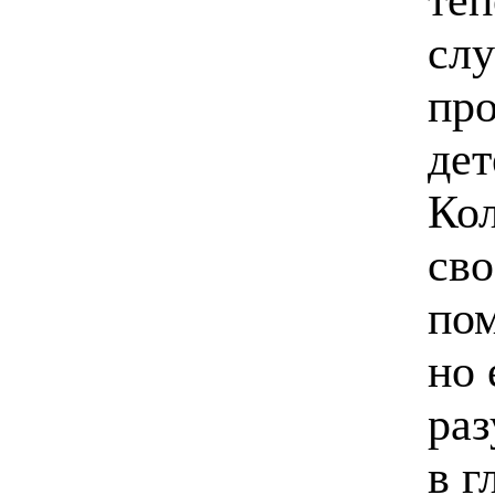
сл
про
дет
Кол
сво
пом
но 
раз
в г