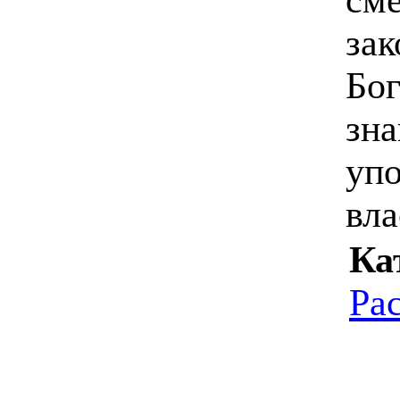
зак
Бог
зна
упо
вла
Ка
Ра