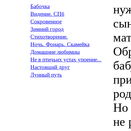
нуж
Бабочка
Видение. СПб
сын
Сокровенное
Зимний город
ма
Стихотворение.
Ночь. Фонарь. Скамейка
Обр
Домашние любимцы
Не в птичьих устах упоение...
ба
Настоящий друг
Лунный путь
при
род
Но 
не 