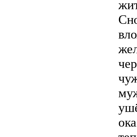
жит
Сно
вло
жел
чер
чуж
муж
ушё
ока
те