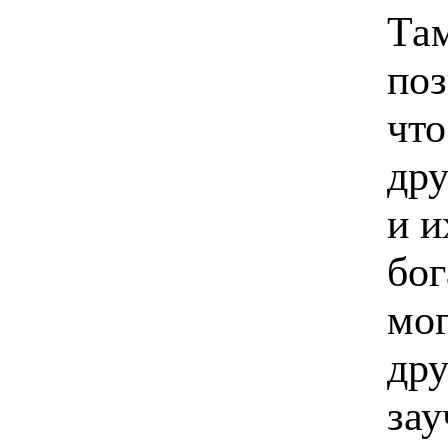
Там
поз
что
дру
и и
бог
мог
дру
зау