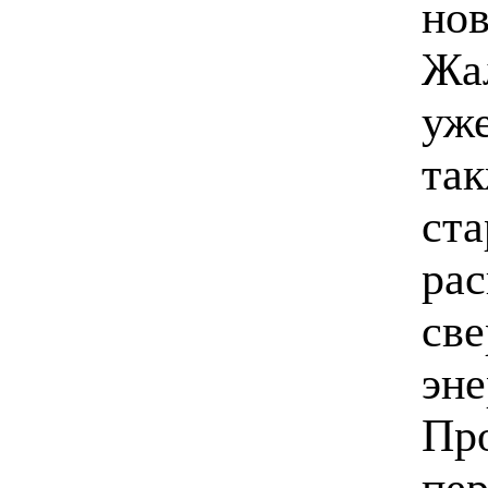
нов
Жал
уже
так
ста
рас
све
эн
Про
пер