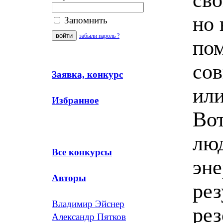
но 
Запомнить
забыли пароль ?
по
сов
Заявка, конкурс
или
Избранное
Вот
люд
Все конкурсы
эне
Авторы
рез
Владимир Эйснер
рез
Александр Пятков