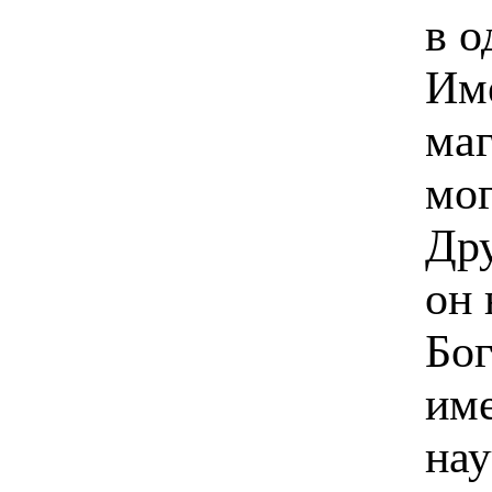
в о
Име
маг
мог
Дру
он 
Бог
име
нау