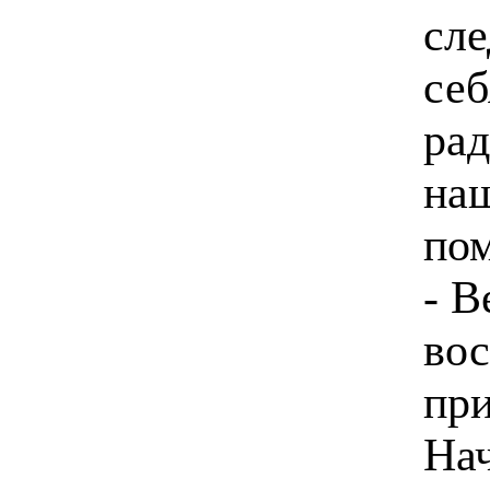
сл
себ
рад
наш
пом
- В
вос
пр
Нач