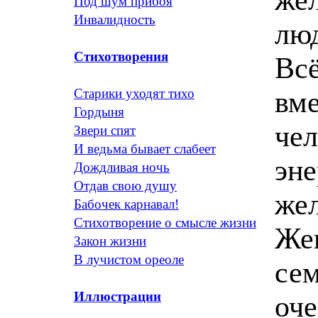
Под шум прибоя
Инвалидность
люд
Стихотворения
Всё
вме
Старики уходят тихо
Гордыня
чел
Звери спят
И ведьма бывает слабеет
эне
Дождливая ночь
Отдав свою душу
жел
Бабочек карнавал!
Стихотворение о смысле жизни
Же
Закон жизни
В лучистом ореоле
сем
Иллюстрации
оче