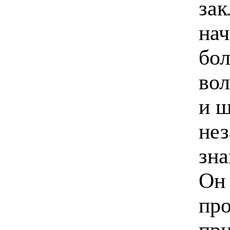
зак
нач
бол
вол
и ш
нез
зна
Он 
про
при