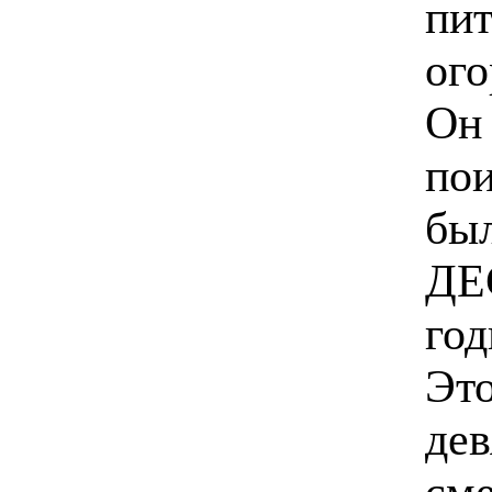
пит
ого
Он 
пои
бы
ДЕС
го
Это
дев
сме