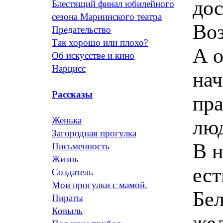
дос
Блестящий финал юбилейного
сезона Мариинского театра
Во
Предательство
Так хорошо или плохо?
А о
Об искусстве и кино
Нарцисс
нач
Рассказы
пра
Женька
лю
Загородная прогулка
В н
Письменность
Жизнь
ест
Создатель
Мои прогулки с мамой.
Бе
Пираты
Ковыль
жел