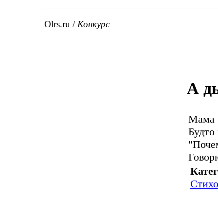
Olrs.ru
/
Конкурс
А д
Мама 
Будто 
"Поче
Говорю
Катег
Стихо