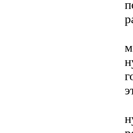
п
р
м
н
г
э
н
р