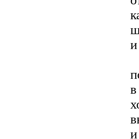
к
ш
и
п
в
х
в
и