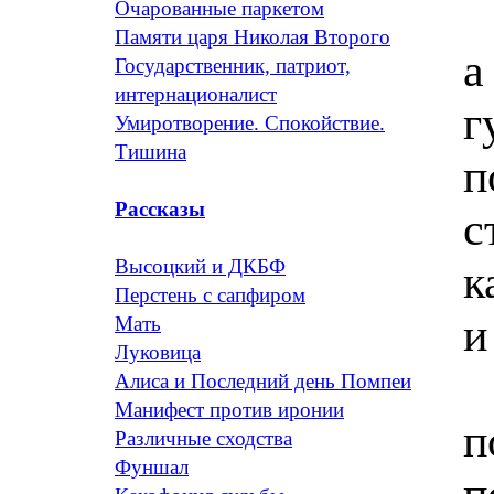
Очарованные паркетом
Памяти царя Николая Второго
а
Государственник, патриот,
интернационалист
г
Умиротворение. Спокойствие.
Тишина
п
Рассказы
с
Высоцкий и ДКБФ
к
Перстень с сапфиром
и
Мать
Луковица
Алиса и Последний день Помпеи
Манифест против иронии
п
Различные сходства
Фуншал
п