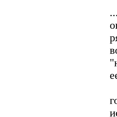
.
о
р
в
"
е
г
и