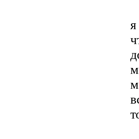
я
ч
д
м
м
в
т