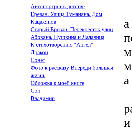
Автопортрет в детстве
Ереван. Улица Туманяна. Дом
а
Кацахянов
Старый Ереван. Перекресток улиц
п
Абовяна, Пушкина и Лалаянца
К стихотворению "Ангел"
м
Дракон
Сонет
м
Фото к рассказу Впереди большая
жизнь
а
Обложка к моей книге
Сон
Владимир
р
и