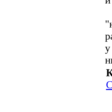
"
р
у
н
К
С