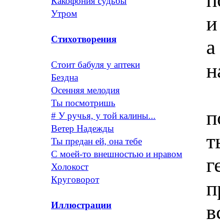
Какофония судьбы
Утром
и
Стихотворения
а
н
Стоит бабуля у аптеки
Бездна
Осенняя мелодия
Ты посмотришь
п
# У ручья, у той калины...
Ветер Надежды
т
Ты предан ей, она тебе
С моей-то внешностью и нравом
г
Холокост
Круговорот
п
Иллюстрации
в