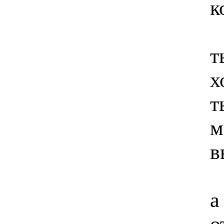
к
т
х
т
м
в
а
о