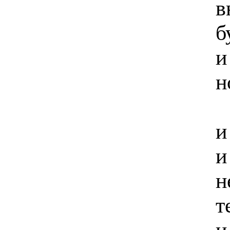
в
б
и
н
и
и
н
т
и