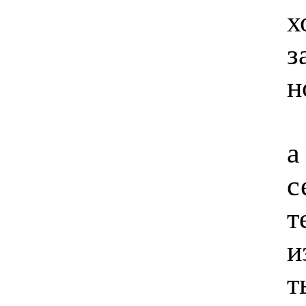
х
з
н
а
с
т
и
т