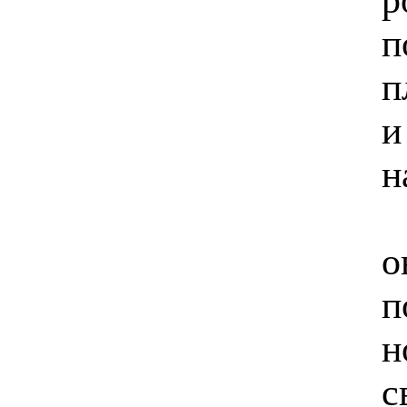
п
п
и
н
о
п
н
с