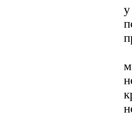
у
п
п
м
н
к
н