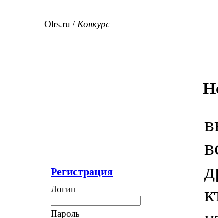
Olrs.ru
/
Конкурс
Н
в
в
д
Регистрация
к
Логин
ч
Пароль