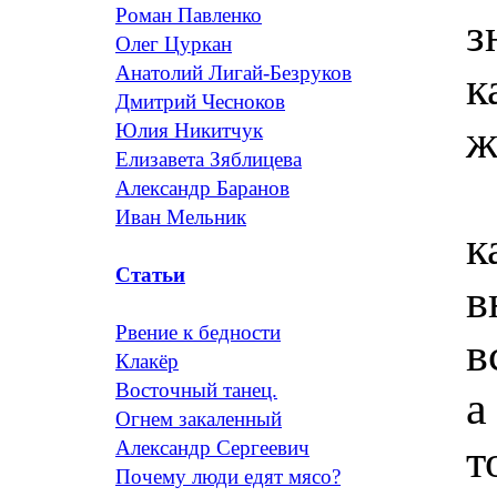
Роман Павленко
з
Олег Цуркан
Анатолий Лигай-Безруков
к
Дмитрий Чесноков
ж
Юлия Никитчук
Елизавета Зяблицева
Александр Баранов
Иван Мельник
к
Статьи
в
Рвение к бедности
в
Клакёр
Восточный танец.
а
Огнем закаленный
т
Александр Сергеевич
Почему люди едят мясо?