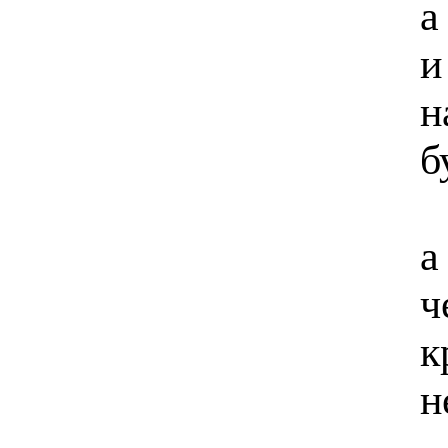
а
и
н
б
а
ч
к
н