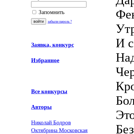
Фен
Запомнить
забыли пароль ?
Ут
И с
Заявка, конкурс
На
Избранное
Че
Кро
Все конкурсы
Бол
Авторы
Это
Николай Бодров
Без
Октябрина Московская