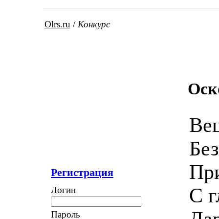
Olrs.ru
/
Конкурс
Оск
Ве
Без
Пр
Регистрация
С г
Логин
Дар
Пароль