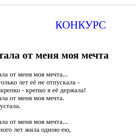
КОНКУРС
тала от меня моя мечта
ала от меня моя мечта...
только лет её не отпускала -
 крепко - крепко я её держала!
ала от меня моя мечта.
 устала.
ала от меня моя мечта...
ного лет жила одною ею,