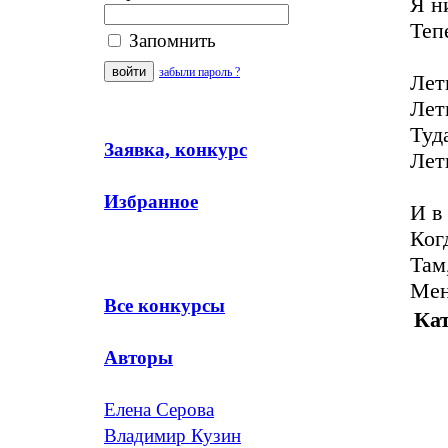
Я н
Теп
Запомнить
забыли пароль ?
Лет
Лет
Туда
Заявка, конкурс
Лет
Избранное
И в
Ког
Там
Мен
Все конкурсы
Кат
Авторы
Елена Серова
Владимир Кузин