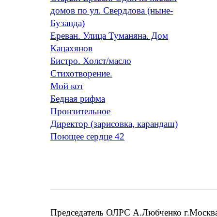
домов по ул. Свердлова (ныне-
Бузанда)
Ереван. Улица Туманяна. Дом
Кацахянов
Бистро. Холст/масло
Стихотворение.
Мой кот
Бедная рифма
Пронзительное
Директор (зарисовка, карандаш)
Поющее сердце 42
Председатель ОЛРС А.Любченко г.Москва;