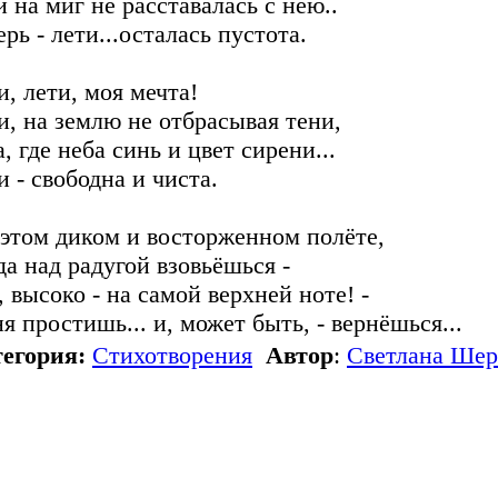
и на миг не расставалась с нею..
ерь - лети...осталась пустота.
и, лети, моя мечта!
и, на землю не отбрасывая тени,
, где неба синь и цвет сирени...
и - свободна и чиста.
 этом диком и восторженном полёте,
да над радугой взовьёшься -
, высоко - на самой верхней ноте! -
я простишь... и, может быть, - вернёшься...
егория:
Стихотворения
Автор
:
Светлана Шер