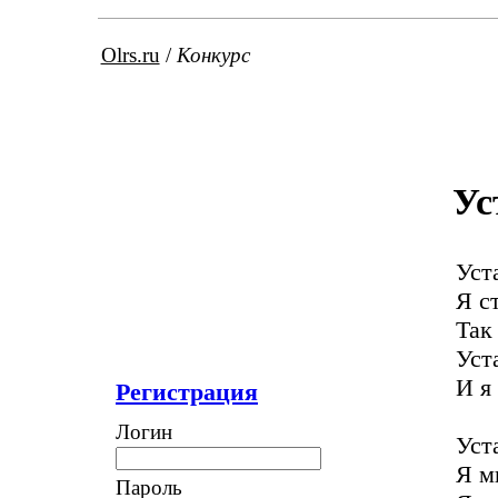
Olrs.ru
/
Конкурс
Ус
Уст
Я с
Так
Уст
И я
Регистрация
Логин
Уст
Я м
Пароль