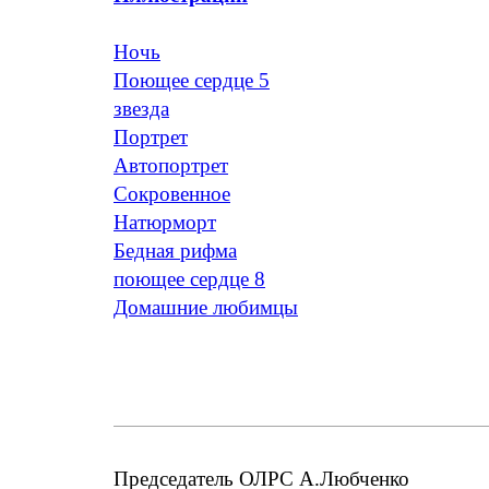
Ночь
Поющее сердце 5
звезда
Портрет
Автопортрет
Сокровенное
Натюрморт
Бедная рифма
поющее сердце 8
Домашние любимцы
Председатель ОЛРС А.Любченко