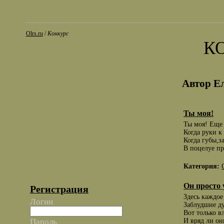
Olrs.ru
/
Конкурс
К
Автор Е
Ты моя!
Ты моя! Еще 
Когда руки к
Когда губы,з
В поцелуе пр
Категория:
Он просто 
Регистрация
Здесь каждое
Логин
Заблудшие д
Вот только в
И вряд ли он
Пароль