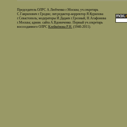
Председатель ОЛРС А.Любченко г.Москва; уч.секретарь
С.Гаврилович г.Гродно; лит.редактор-корректор Я.Курилова
г.Севастополь; модераторы И.Дадаев г.Грозный, Н.Агафонова
г.Москва; админ. сайта А.Вдовиченко. Первый уч.секретарь
воссозданного ОЛРС
Клеймёнова Р.Н.
(1940-2011).