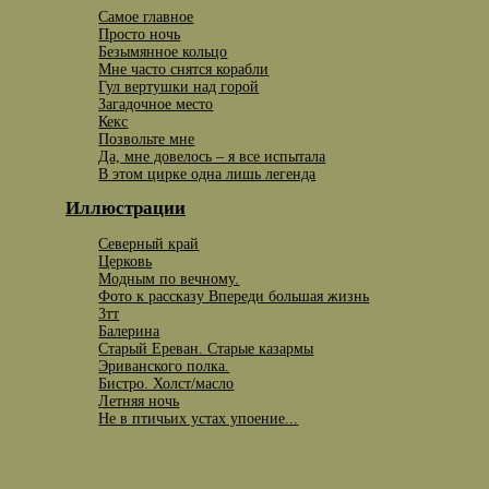
Самое главное
Просто ночь
Безымянное кольцо
Мне часто снятся корабли
Гул вертушки над горой
Загадочное место
Кекс
Позвольте мне
Да, мне довелось – я все испытала
В этом цирке одна лишь легенда
Иллюстрации
Северный край
Церковь
Модным по вечному.
Фото к рассказу Впереди большая жизнь
3тт
Балерина
Старый Ереван. Старые казармы
Эриванского полка.
Бистро. Холст/масло
Летняя ночь
Не в птичьих устах упоение...