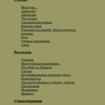
Молодым...
Аршалуйс
Афоризмы
Два ордена
Сицилийская вечерня
Крепкая семья
Рождение вселенной. Фотон родитель
материи.
Иуда
Даунята-отказнички
Секта
Рассказы
Дневник
Вещественная взаимосвязь
Про Юрку и Леонида
Счастье
Кругобайкальская железная дорога
Практикантка
Два сердца бились в унисон - притча
Презентация
Мальчишки
Природа
Стихотворения