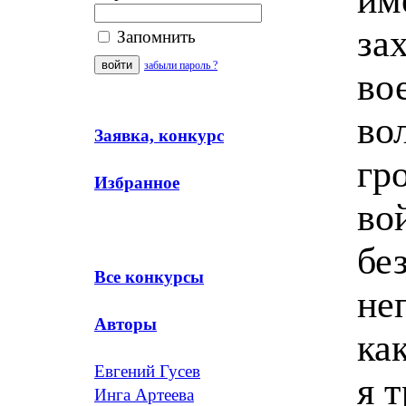
за
Запомнить
забыли пароль ?
во
во
Заявка, конкурс
гр
Избранное
во
бе
Все конкурсы
не
Авторы
ка
Евгений Гусев
я 
Инга Артеева