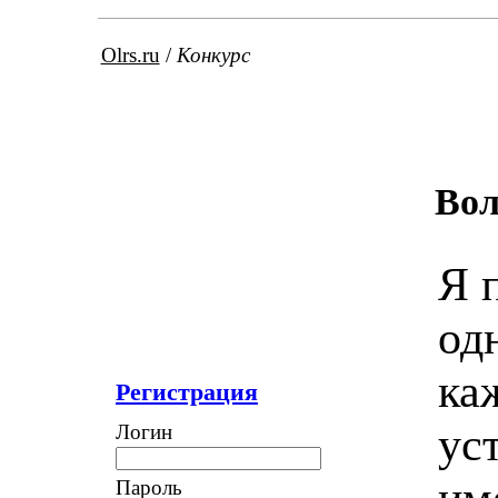
Olrs.ru
/
Конкурс
Во
Я 
од
ка
Регистрация
ус
Логин
им
Пароль