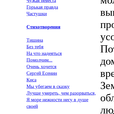
Чужая невеста
Горькая правда
вы
Частушки
пр
Стихотворения
ус
Тишина
По
Без тебя
На что надеяться
до
Помолчим...
Очень хочется
вр
Сергей Есенин
Киса
Зе
Мы убегаем в сказку
Лучше умереть, чем разорваться,
об
Я море нежности несу в душе
своей
лю