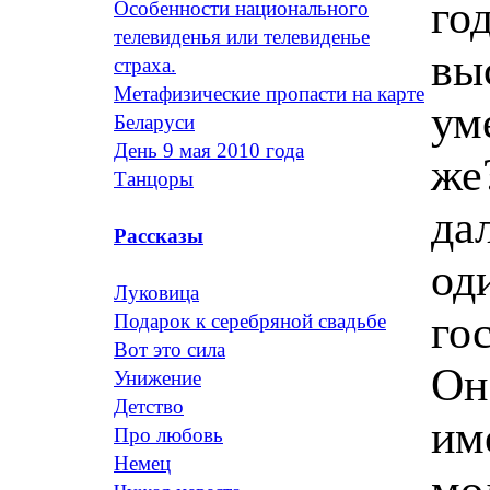
го
Особенности национального
телевиденья или телевиденье
вы
страха.
Метафизические пропасти на карте
ум
Беларуси
День 9 мая 2010 года
же
Танцоры
да
Рассказы
од
Луковица
го
Подарок к серебряной свадьбе
Вот это сила
Он
Унижение
Детство
им
Про любовь
Немец
мо