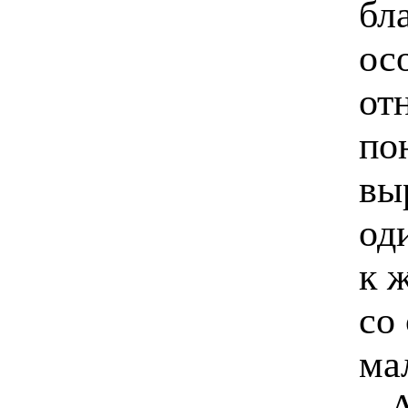
бл
ос
от
по
вы
од
к 
со
ма
..