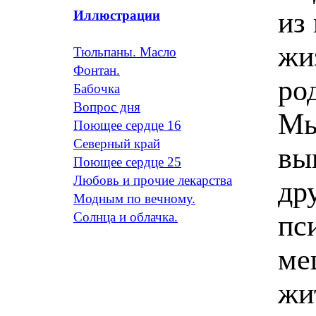
из
Иллюстрации
жи
Тюльпаны. Масло
Фонтан.
ро
Бабочка
Вопрос дня
Мы
Поющее сердце 16
Северный край
вы
Поющее сердце 25
Любовь и прочие лекарства
др
Модным по вечному.
пс
Солнца и облачка.
ме
жи