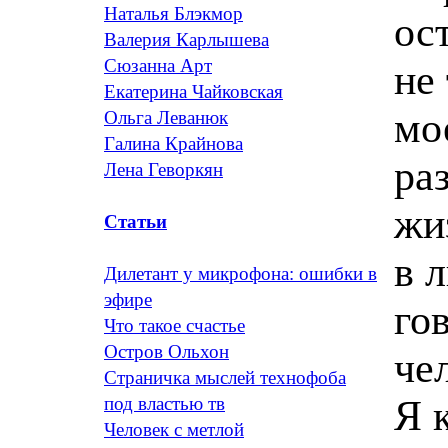
Наталья Блэкмор
ос
Валерия Карлышева
Сюзанна Арт
не 
Екатерина Чайковская
мо
Ольга Леванюк
Галина Крайнова
ра
Лена Геворкян
жи
Статьи
в 
Дилетант у микрофона: ошибки в
эфире
го
Что такое счастье
Остров Ольхон
че
Страничка мыслей технофоба
Я 
под властью тв
Человек с метлой