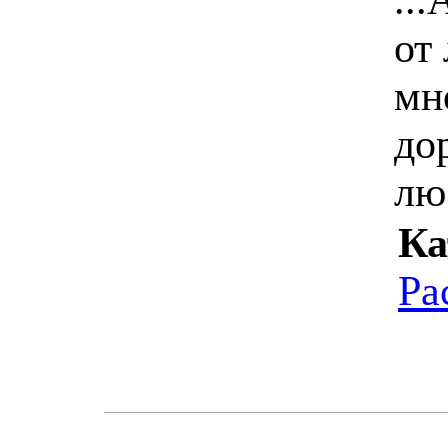
от
мн
до
лю
Ка
Ра