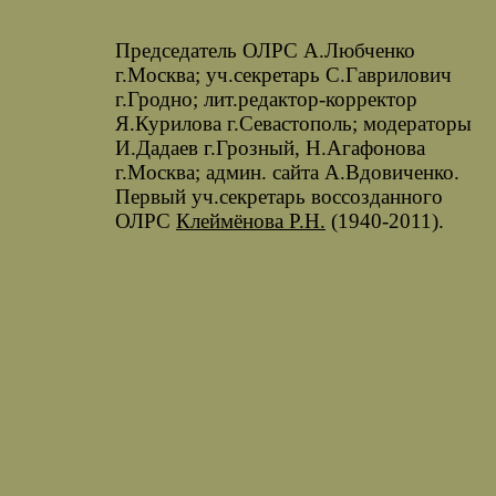
Председатель ОЛРС А.Любченко
г.Москва; уч.секретарь С.Гаврилович
г.Гродно; лит.редактор-корректор
Я.Курилова г.Севастополь; модераторы
И.Дадаев г.Грозный, Н.Агафонова
г.Москва; админ. сайта А.Вдовиченко.
Первый уч.секретарь воссозданного
ОЛРС
Клеймёнова Р.Н.
(1940-2011).