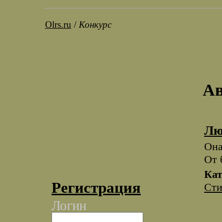
Olrs.ru
/
Конкурс
Ав
Лю
Она
От 
Кат
Регистрация
Сти
Логин