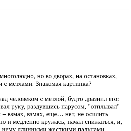
емноголюдно, но во дворах, на остановках,
и с метлами. Знакомая картинка?
д человеком с метлой, будто дразнил его:
гивал руку, раздувшись парусом, "отплывал"
 – взмах, взмах, еще… нет, не осилить
о и медленно кружась, начал снижаться, и,
ь к нему длинными жесткими пальцами,