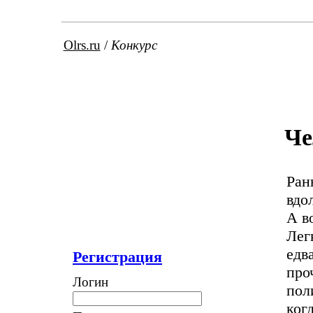
Olrs.ru
/
Конкурс
Че
Ран
вдо
А в
Лег
едв
Регистрация
про
Логин
пол
ког