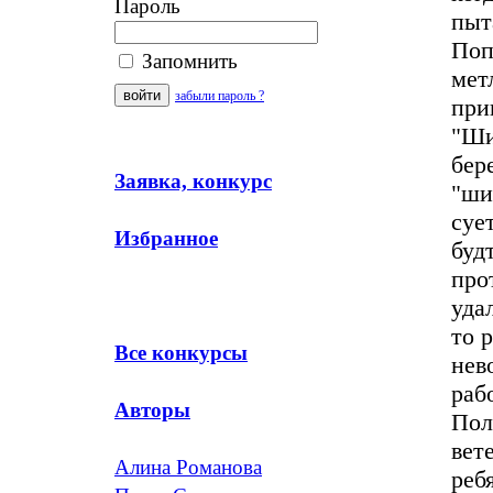
Пароль
пыт
Поп
Запомнить
мет
забыли пароль ?
при
"Ши
бер
Заявка, конкурс
"ши
суе
Избранное
буд
про
уда
то 
Все конкурсы
нев
раб
Авторы
Пол
вет
Алина Романова
реб