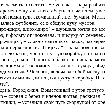
аясь смять, схватить. Не успела, – пара разб
еременно кутая в него облупленные носы, увле
лой подкинули скомканный лист бумаги. Метла
нялась футболить ее в общую кучу мусора.
рх-ширх, ширх-ширх" – шуршала метла по асфа
ез, и фольгу от шоколада, и шелуху от семеч
рх-ширх", – словно маятник от часов, размерен
ты и нервозности. "Ширх…" – на мгновение за
то невзначай, уронил пустую коробку из-под си
топал дальше. Человек, облокотившись на метл
ляющемуся "господину". Глядел без укора, обид
рядом стояла! Человек, волоча за собой метлу,
озмутимым видом поднял пустую коробку. На е
оте".
день. Город ожил. Выметенный с утра тротуар
ер – сорвал с берез и кленов листья, раскидал
ятишки, – устелили свой путь скорлупой от ор