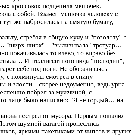
итных кроссовок подцепила мешочек.
кла с собой. Взамен мешочка человеку с
 тут же набросилась на смятую бумагу,
льту, сгребая в общую кучу и "позолоту" с
ек… "ширх-ширх" – "вылизывала" тротуар… –
но покачивалась то влево, то вправо без
стыла… Интеллигентного вида "господин",
гарет себе под ноги. Не оборачиваясь,
у, с полминуты смотрел в спину
ы и злости – скорее недоуменно, ведь урна-
 неспешно побрел за мужчиной, с
го лице было написано: "Я не гордый… на
 вновь пестрел от мусора. Первым пошалил
. Потом шумной ватагой пронеслись
ешков, яркими пакетиками от чипсов и других