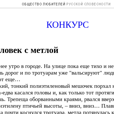
КОНКУРС
ловек с метлой
нее утро в городе. На улице пока еще тихо и н
ль дорог и по тротуарам уже "вальсируют" люд
от еще…
кий, тонкий полиэтиленовый мешочек порхал на
а-едва касался головы и, как только тот протя
чь. Трепеща оборванными краями, рвался вверх
иэтилену птичьей высоты, – вниз, вниз… Плавн
да почти коснулся тротуара, метла потянулас