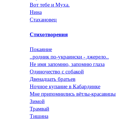
Вот тебе и Муха.
Нина
Стахановец
Стихотворения
Покаяние
..родник по-украински - джерело..
Не имя запомню, запомню глаза
Одиночество с собакой
Двенадцать братьев
Ночное купание в Кабардинке
Мне припомнились вётлы-красавицы
Зимой
Трамвай
Тишина