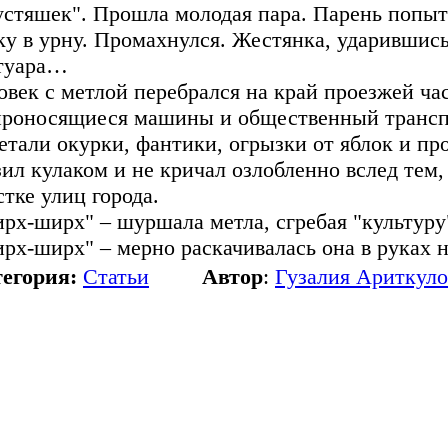
устяшек". Прошла молодая пара. Парень попыт
ку в урну. Промахнулся. Жестянка, ударившись
туара…
овек с метлой перебрался на край проезжей ча
проносящиеся машины и общественный транспо
етали окурки, фантики, огрызки от яблок и пр
зил кулаком и не кричал озлобленно вслед тем,
стке улиц города.
рх-ширх" – шуршала метла, сгребая "культуру
рх-ширх" – мерно раскачивалась она в руках
егория:
Статьи
Автор
:
Гузалия Ариткуло