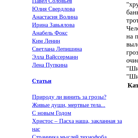
Павел Соловьев
"хр
Юлия Свердлова
бан
Анастасия Волина
тро
Ирина Завьялова
Чел
Анабель Фокс
на 
Ким Ленин
выл
Светлана Лепишина
гро
Элла Вайссерманн
очи
Лена Пупкина
"Ши
"Ши
Статьи
Кат
Природу ли винить за грозы?
Живые души, мертвые тела...
С новым Годом
Христос – Пасха наша, закланная за
нас
Страничка мыслей технофоба