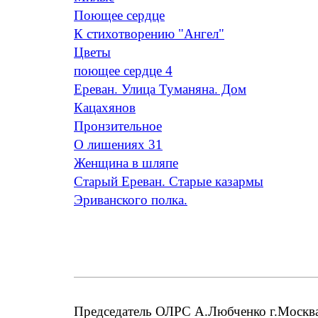
Поющее сердце
К стихотворению "Ангел"
Цветы
поющее сердце 4
Ереван. Улица Туманяна. Дом
Кацахянов
Пронзительное
О лишениях 31
Женщина в шляпе
Старый Ереван. Старые казармы
Эриванского полка.
Председатель ОЛРС А.Любченко г.Москва;