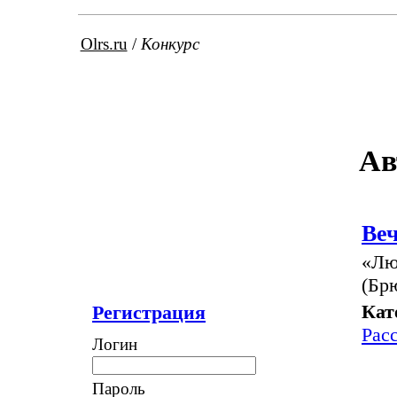
Olrs.ru
/
Конкурс
Ав
Ве
«Лю
(Бр
Кат
Регистрация
Рас
Логин
Пароль