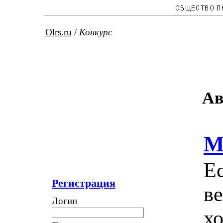
Olrs.ru
/
Конкурс
Ав
М
Ес
Регистрация
ве
Логин
хо