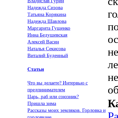
с
Владислав Гурин
Надежда Сизова
го
Татьяна Корякина
Надежда Шавлова
п
Маргарита Гущенко
Инна Бедушевская
о
Алексей Васин
н
Наталья Секисова
Виталий Буденный
ле
Статьи
не
Что вы делаете? Интервью с
о
предпинимателем
Царь, раб или союзник?
К
Пришла зима
Рассказы моих земляков. Горловка и
Р
горловчане