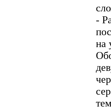
сло
- Р
пос
на 
Об
дев
чер
сер
тем