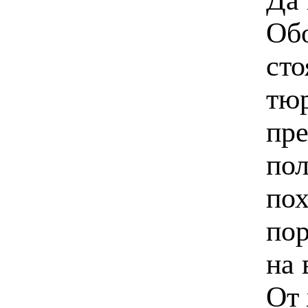
Обо
сто
тю
пре
пол
пох
пор
на 
От 