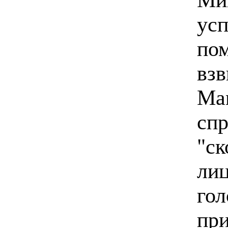
усп
пом
взв
Мам
сп
"ск
лиц
гол
при