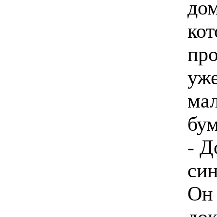
дом
кот
про
уже
мал
бум
- Д
си
Он 
док