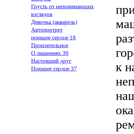
при
Грусть от непонимающих
взглядов
ма
Девочка (акварель)
Автопортрет
раз
поющее сердце 18
Пронзительное
гор
О лишениях 39
Настоящий друг
к н
Поющее сердце 37
неп
наш
ока
рем