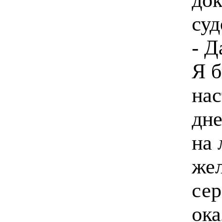
суд
- Д
Я б
нас
дне
на 
жел
се
ока