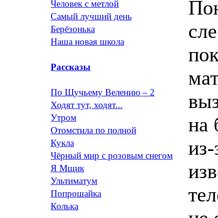
Пон
Человек с метлой
Самый лучший день
сле
Берёзонька
Наша новая школа
пок
Рассказы
мат
По Щучьему Велению – 2
выз
Ходят тут, ходят...
Утром
на 
Отомстила по полной
из-
Кукла
Чёрный мир с розовым снегом
изв
Я Мщик
Ультиматум
тел
Попрошайка
Колька
не 