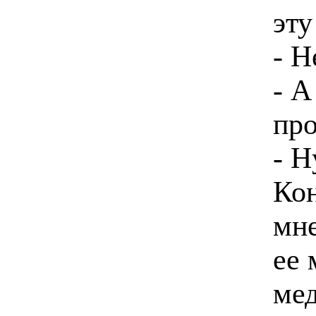
эту
- Н
- А
про
- Н
Кон
мне
ее 
мед