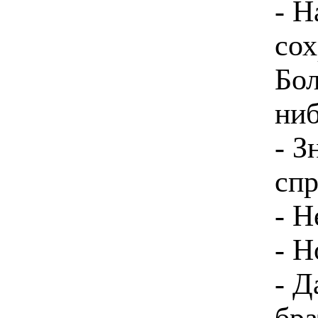
- Н
сох
Бол
ниб
- З
спр
- Н
- Н
- Д
бра