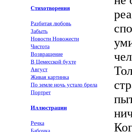
Стихотворения
реа
Разбитая любовь
спо
Забыть
ум
Новости Новожести
Чистота
чел
Возвращение
В Цемесской бухте
Тол
Август
Живая картинка
стр
По земле ночь устало брела
Портрет
пыт
Иллюстрации
нич
Речка
Ког
Бабочка