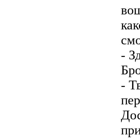
вош
как
см
- З
Бро
- Т
пер
До
при