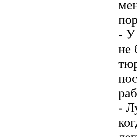
мен
пор
- У
не 
тюр
пос
раб
- Л
ког
лег