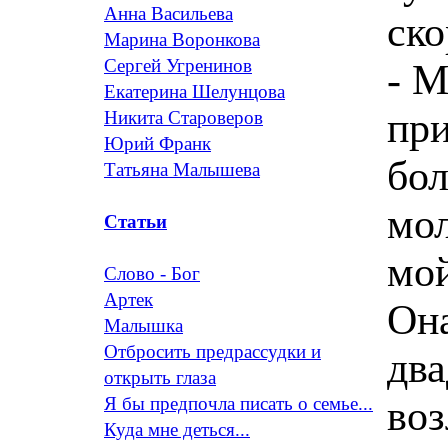
Анна Васильева
ск
Марина Воронкова
Сергей Угренинов
- М
Екатерина Шелунцова
при
Никита Староверов
Юрий Франк
бол
Татьяна Малышева
мол
Статьи
мо
Слово - Бог
Артек
Она
Малышка
Отбросить предрассудки и
два
открыть глаза
воз
Я бы предпочла писать о семье...
Куда мне деться...