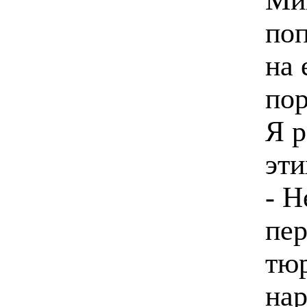
поп
на 
пор
Я р
эти
- Н
пер
тюр
нар