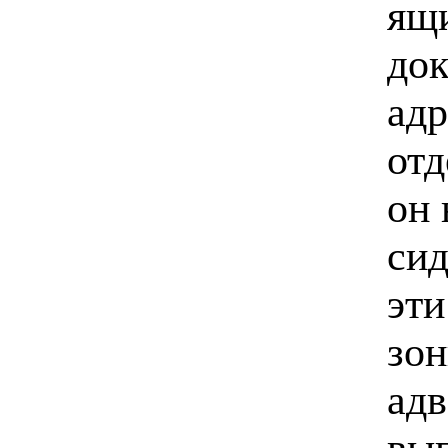
ящи
док
адр
отд
он 
сид
эти
зон
адв
вы