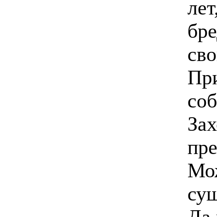
лет
бре
сво
При
соб
Зах
пре
Мож
су
Да