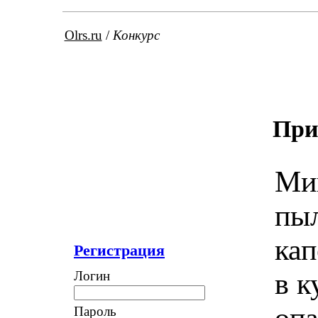
Olrs.ru
/
Конкурс
При
Миш
пыл
кап
Регистрация
в к
Логин
оп
Пароль