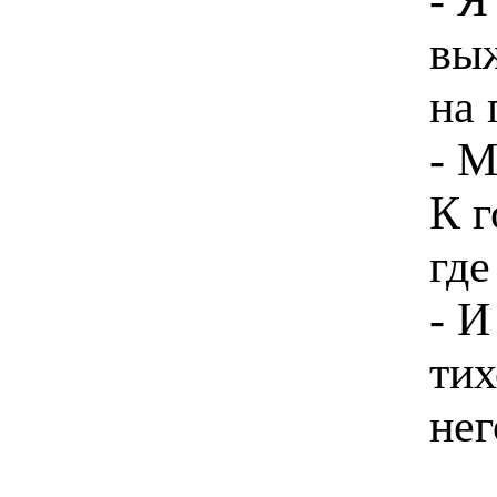
вы
на
- М
К г
где
- 
тих
нег