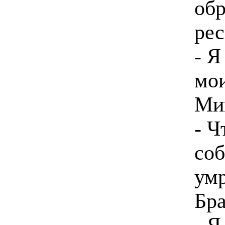
об
ре
- Я
мои
Ми
- Ч
соб
ум
Бра
- Я