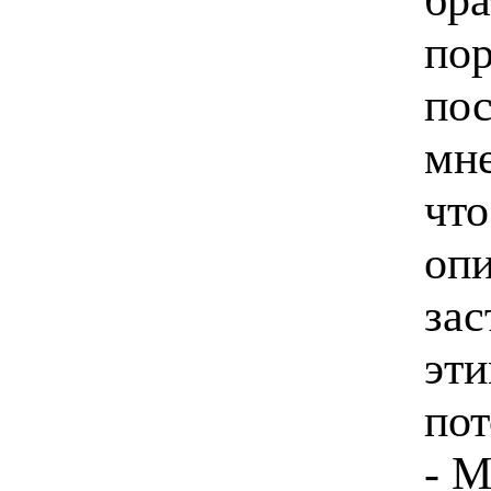
пор
пос
мне
что
опи
зас
эти
пот
- М