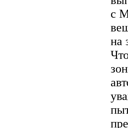
с М
ве
на 
Что
зон
авт
ува
пыт
пре