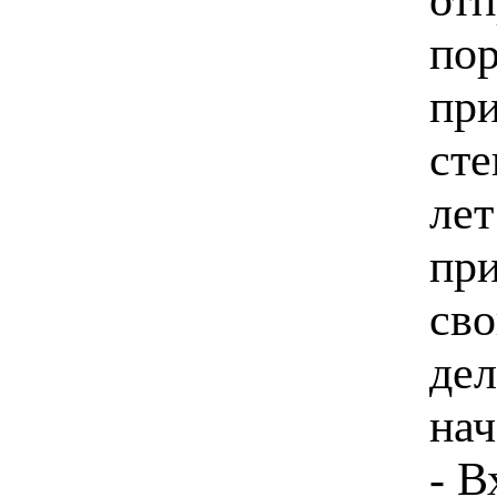
пор
при
ст
лет
при
св
дел
на
- В