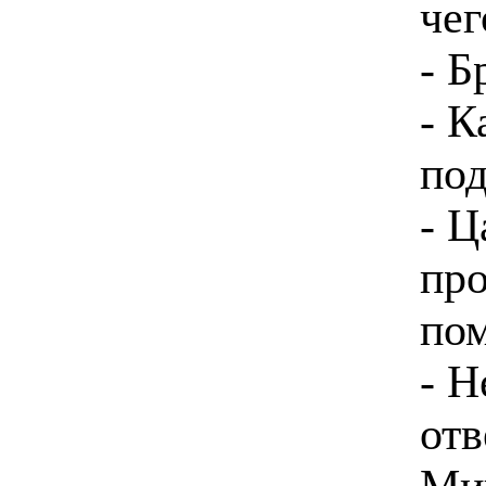
чег
- Б
- К
под
- Ц
про
пом
- Н
отв
Миш