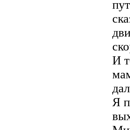
пут
ска
дви
ско
И т
мам
дал
Я п
вых
Ми