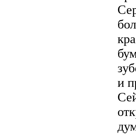
Сер
бол
кра
бум
зуб
и п
Сей
отк
дум