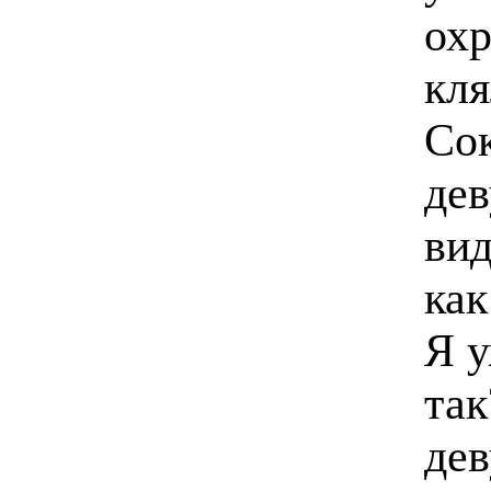
ох
кля
Сок
дев
вид
как
Я у
так
дев