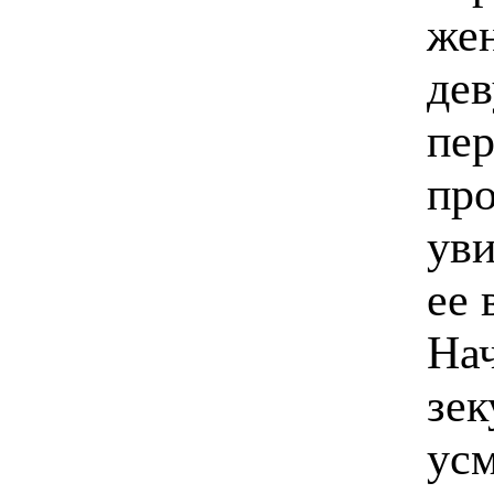
же
де
пер
про
уви
ее 
Нач
зек
усм