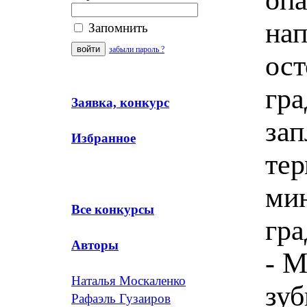
на
Запомнить
забыли пароль ?
ос
гра
Заявка, конкурс
зап
Избранное
тер
мин
Все конкурсы
гра
Авторы
- М
Наталья Москаленко
зу
Рафаэль Гузаиров