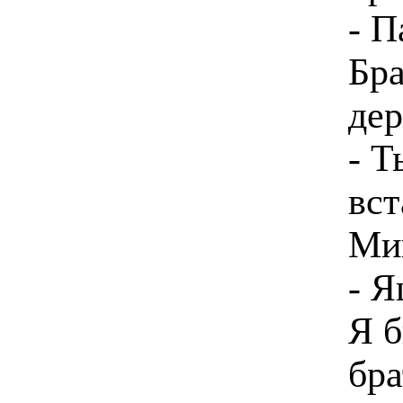
- 
Бра
дер
- Т
вст
Миш
- 
Я б
бра