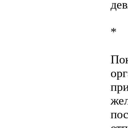
дев
*
По
орг
при
жел
по
отп