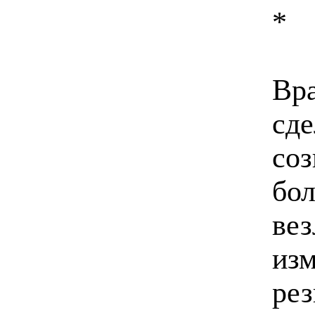
*
Вра
сде
соз
бол
вез
изм
рез