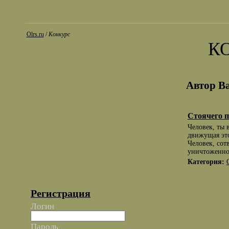
Olrs.ru
/
Конкурс
К
Автор В
Стоячего 
Человек, ты 
движущая эт
Человек, сот
уничтоженное
Категория:
Регистрация
Логин
Пароль