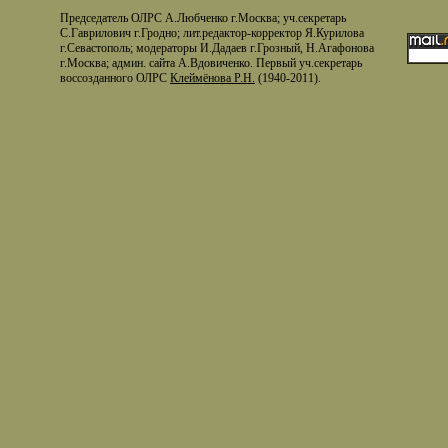
Председатель ОЛРС А.Любченко г.Москва; уч.секретарь
С.Гаврилович г.Гродно; лит.редактор-корректор Я.Курилова
г.Севастополь; модераторы И.Дадаев г.Грозный, Н.Агафонова
г.Москва; админ. сайта А.Вдовиченко. Первый уч.секретарь
воссозданного ОЛРС
Клеймёнова Р.Н.
(1940-2011).