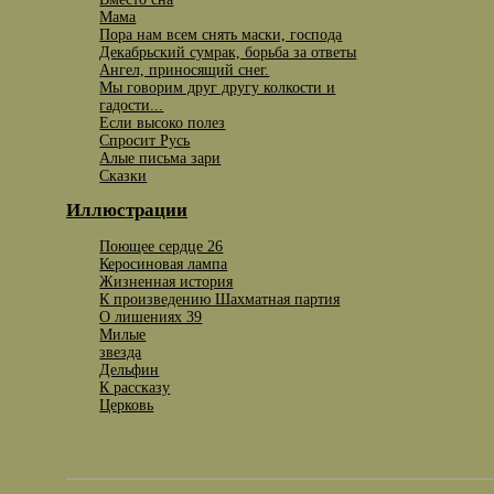
Мама
Пора нам всем снять маски, господа
Декабрьский сумрак, борьба за ответы
Ангел, приносящий снег.
Мы говорим друг другу колкости и
гадости...
Если высоко полез
Спросит Русь
Алые письма зари
Сказки
Иллюстрации
Поющее сердце 26
Керосиновая лампа
Жизненная история
К произведению Шахматная партия
О лишениях 39
Милые
звезда
Дельфин
К рассказу
Церковь