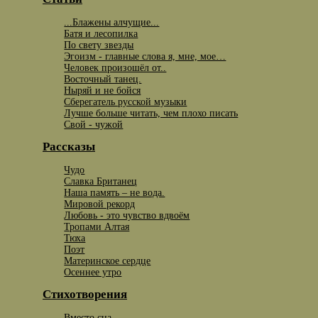
...Блажены алчущие...
Батя и лесопилка
По свету звезды
Эгоизм - главные слова я, мне, мое…
Человек произошёл от..
Восточный танец.
Ныряй и не бойся
Сберегатель русской музыки
Лучше больше читать, чем плохо писать
Свой - чужой
Рассказы
Чудо
Славка Британец
Наша память – не вода.
Мировой рекорд
Любовь - это чувство вдвоём
Тропами Алтая
Тюха
Поэт
Материнское сердце
Осеннее утро
Стихотворения
Вместо сна