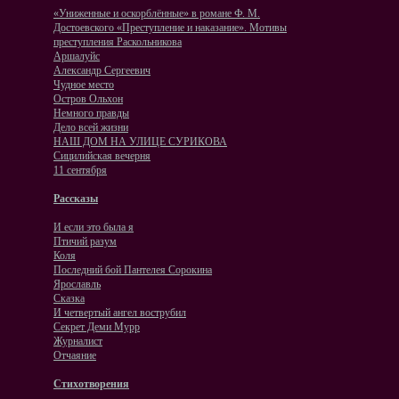
«Униженные и оскорблённые» в романе Ф. М.
Достоевского «Преступление и наказание». Мотивы
преступления Раскольникова
Аршалуйс
Александр Сергеевич
Чудное место
Остров Ольхон
Немного правды
Дело всей жизни
НАШ ДОМ НА УЛИЦЕ СУРИКОВА
Сицилийская вечерня
11 сентября
Рассказы
И если это была я
Птичий разум
Коля
Последний бой Пантелея Сорокина
Ярославль
Сказка
И четвертый ангел вострубил
Секрет Деми Мурр
Журналист
Отчаяние
Стихотворения