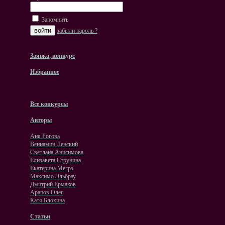
Запомнить
забыли пароль ?
Заявка, конкурс
Избранное
Все конкурсы
Авторы
Аня Рогова
Вениамин Ленский
Светлана Анисимова
Елизавета Струнина
Екатерина Мегрэ
Максимо Эльбрау
Дмитрий Ермаков
Арапов Олег
Катя Блохина
Статьи