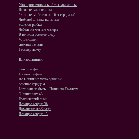
Мне припомнились вётлы-красавицы
Поэтическая солянка
#Без слезы, без тоски, без страданий...
Любите! …даже ненавидя
Золотая рыбка
Лебеда на могиле матери
В ночном осеннем лесу
#о Высшем.
снежная печаль
Бессмертному
Иллюстрации
Сова в анфас
Богатая рифма.
Не в птичьих устах упоение...
поющее сердце 41
Быть или не быть... Почти по Гамлету
О лишениях 43
Графический знак
Поющее сердце 38
Домашние любимцы
Поющее сердце 13