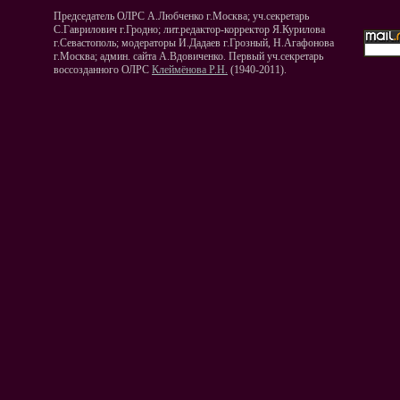
Председатель ОЛРС А.Любченко г.Москва; уч.секретарь
С.Гаврилович г.Гродно; лит.редактор-корректор Я.Курилова
г.Севастополь; модераторы И.Дадаев г.Грозный, Н.Агафонова
г.Москва; админ. сайта А.Вдовиченко. Первый уч.секретарь
воссозданного ОЛРС
Клеймёнова Р.Н.
(1940-2011).