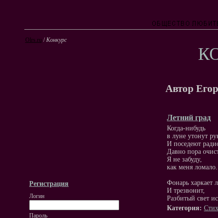
Olrs.ru
/
Конкурс
К
Автор Его
Летний град
Когда-нибудь
в луне утонут ру
И поседеют ради
Давно пора очист
Я не забуду,
как меня ломало.
Фонарь харкает 
Регистрация
И трезвонит,
Логин
Разбитый свет ис
Категория:
Стих
Пароль