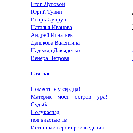
Егор Луговой
Юрий Тукин
Игорь Супрун
Наталья Иванова
Андрей Игнатьев
Данькова Валентина
Надежда Давыденко
Венера Петрова
Статьи
Поместите у сердца!
Материк – мост – остров – ура!
Судьба
Полураспад
под властью тв
Истинный геройпроизведения: