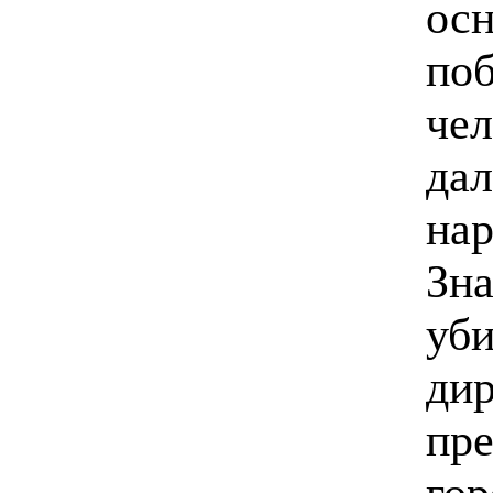
осн
поб
чел
дал
нар
Зна
уби
дир
пре
гор