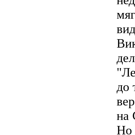
мяг
вид
Вик
дел
"Ле
до 
вер
на
Но 