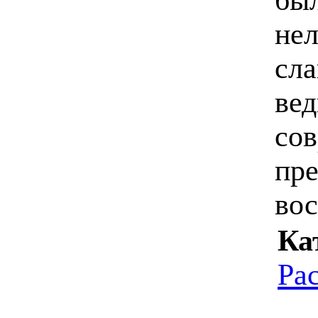
нел
сла
вед
сов
пре
во
Ка
Ра