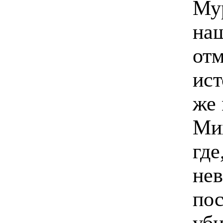
Му
наш
отм
ист
же 
Мих
где
нев
по
уби