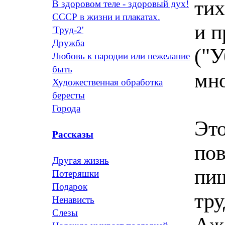
тих
В здоровом теле - здоровый дух!
СССР в жизни и плакатах.
и п
'Труд-2'
Дружба
("У
Любовь к пародии или нежелание
быть
мно
Художественная обработка
бересты
Города
Эт
Рассказы
пов
Другая жизнь
пи
Потеряшки
Подарок
тру
Ненависть
Слезы
Ажа