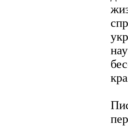
жиз
спр
ук
на
бес
кра
Пи
пер