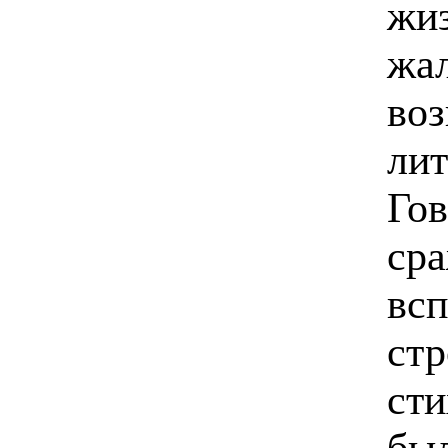
жиз
жал
воз
лит
Гов
сра
вс
стр
сти
был