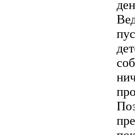
ден
Вед
пус
дет
соб
нич
про
По
пре
пок