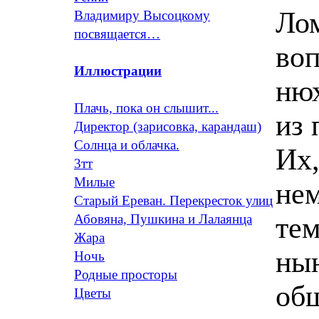
Ло
Владимиру Высоцкому
посвящается…
воп
Иллюстрации
нюх
Плачь, пока он слышит...
из 
Директор (зарисовка, карандаш)
Солнца и облачка.
Их,
3тт
Милые
нем
Старый Ереван. Перекресток улиц
тем
Абовяна, Пушкина и Лалаянца
Жара
ны
Ночь
Родные просторы
об
Цветы