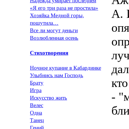
Надежда умирает последней
«Я его три раза не простила»
А. 
Хозяйка Медной горы,
пошутила…
опя
Все ли могут деньги
опр
Возлюбленная осень
луч
Стихотворения
дал
Ночное купание в Кабардинке
Улыбнись нам Господь
кто
Брату
Игра
- "
Искусство жить
Велес
бли
Одна
Танец
Гений