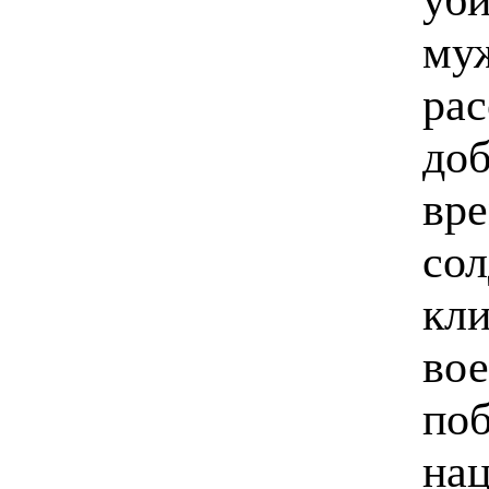
муж
рас
доб
вре
сол
кли
вое
поб
нац