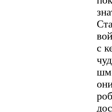
зна
Ста
вой
с к
чуд
шмо
они
роб
дос