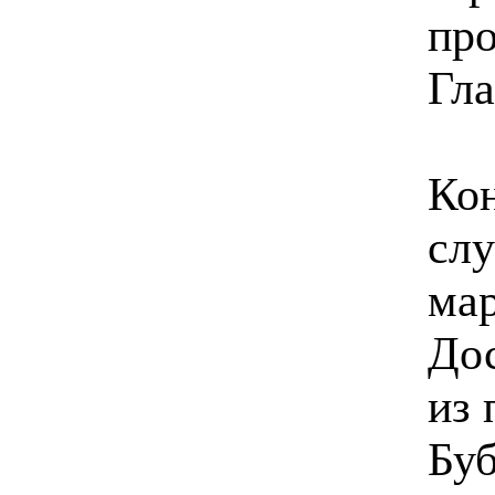
про
Гл
Кон
слу
мар
Дос
из 
Буб