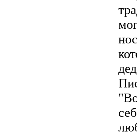
тра
мо
нос
кот
дед
Пис
"Во
себ
люб