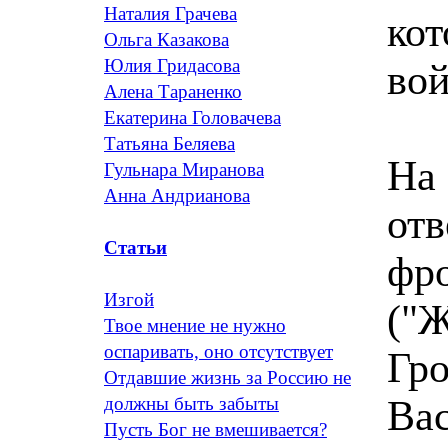
Наталия Грачева
кот
Ольга Казакова
Юлия Гридасова
во
Алена Тараненко
Екатерина Головачева
Татьяна Беляева
На 
Гульнара Миранова
Анна Андрианова
отв
Статьи
фро
Изгой
("Ж
Твое мнение не нужно
оспаривать, оно отсутствует
Гро
Отдавшие жизнь за Россию не
Вас
должны быть забыты
Пусть Бог не вмешивается?