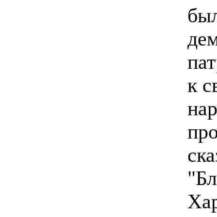
был
дем
пат
к с
нар
про
ска
"Бл
Ха