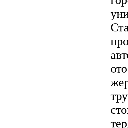
уни
Ста
про
авт
ото
жер
тру
сто
тер