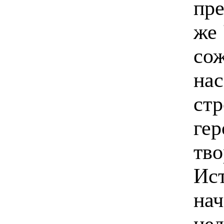
пре
же 
сож
на
стр
гер
тво
Ист
нач
нед