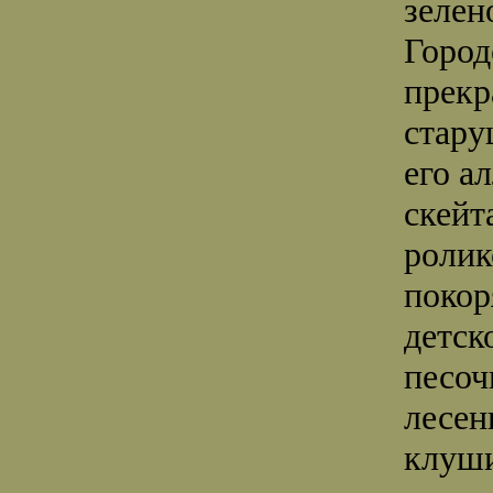
зелен
Город
прекр
стару
его а
скейт
ролик
покор
детск
песоч
лесен
клуши