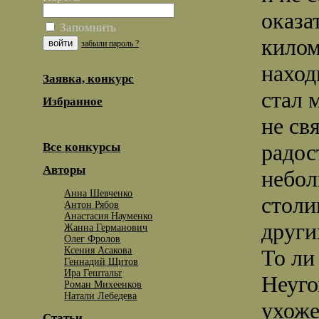
оказа
Запомнить
килом
забыли пароль ?
наход
Заявка, конкурс
стал 
Избранное
не св
радос
Все конкурсы
Авторы
небол
Анна Шевченко
столи
Антон Рябов
Анастасия Науменко
други
Жанна Германович
Олег Фролов
Ксения Асакова
То ли
Геннадий Щитов
Ира Гештальт
Неуго
Роман Михеенков
Натали Лебедева
ухоже
Статьи