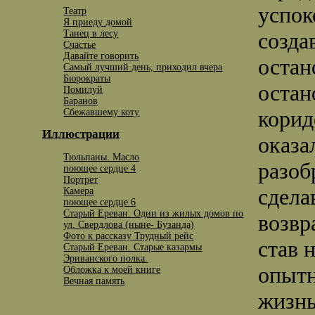
успок
Театр
Я приеду домой
Танец в лесу
созда
Счастье
Давайте говорить
остан
Самый лучший день, приходил вчера
Бюрократы
остан
Помилуй
Баранов
корид
Сбежавшему коту
Иллюстрации
оказа
Тюльпаны. Масло
разоб
поющее сердце 4
Портрет
сдела
Камера
поющее сердце 6
Старый Ереван. Один из жилых домов по
возвр
ул. Свердлова (ныне- Бузанда)
Фото к рассказу Трудный рейс
став 
Старый Ереван. Старые казармы
Эриванского полка.
опытн
Обложка к моей книге
Вечная память
жизнь