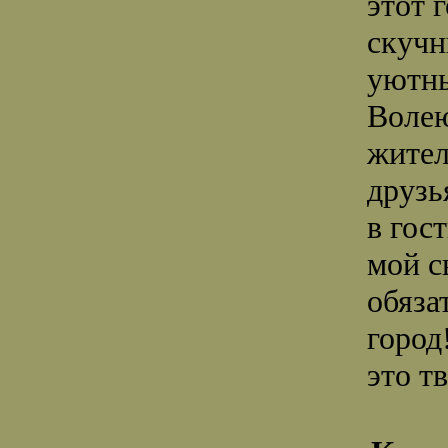
этот 
скучн
уютн
Волею
жител
друзь
в гос
мой с
обяза
город
это т