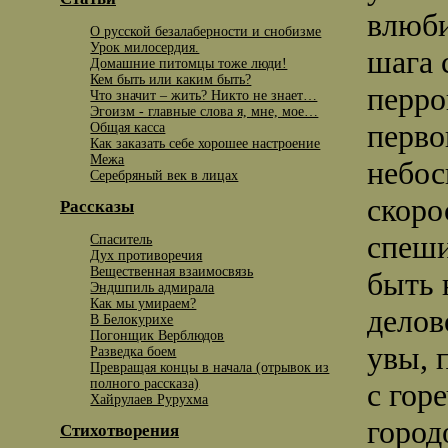
влюби
О русской безалаберности и снобизме
Урок милосердия.
шага 
Домашние питомцы тоже люди!
Кем быть или каким быть?
перро
Что значит – жить? Никто не знает…
Эгоизм - главные слова я, мне, мое…
перво
Общая касса
Как заказать себе хорошее настроение
Межа
небос
Серебряный век в лицах
скоро
Рассказы
спеши
Спаситель
Дух противоречия
Вещественная взаимосвязь
быть 
Эндшпиль адмирала
Как мы умираем?
делов
В Белокурихе
Погонщик Верблюдов
увы, 
Разведка боем
Превращая концы в начала (отрывок из
полного рассказа)
с гор
Хайрулаев Рурухма
город
Стихотворения