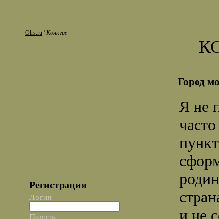
Olrs.ru
/
Конкурс
К
Город м
Я не 
часто
пункт
сформ
родин
Регистрация
стран
Логин
и не с
Пароль