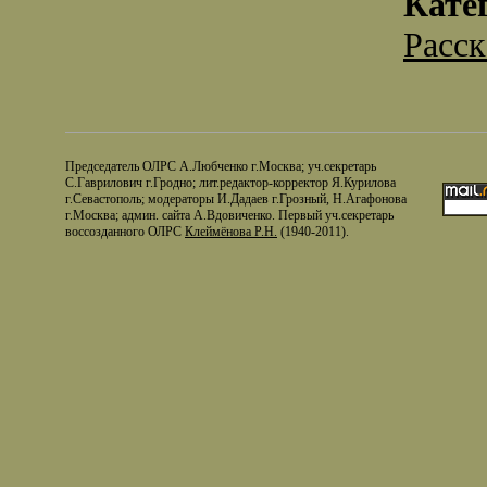
Кате
Расс
Председатель ОЛРС А.Любченко г.Москва; уч.секретарь
С.Гаврилович г.Гродно; лит.редактор-корректор Я.Курилова
г.Севастополь; модераторы И.Дадаев г.Грозный, Н.Агафонова
г.Москва; админ. сайта А.Вдовиченко. Первый уч.секретарь
воссозданного ОЛРС
Клеймёнова Р.Н.
(1940-2011).