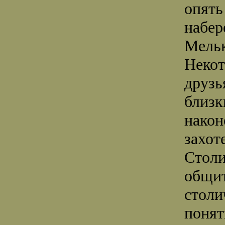
опять
набер
Мельк
Некот
друзь
близк
након
захот
Столи
общит
столи
понят