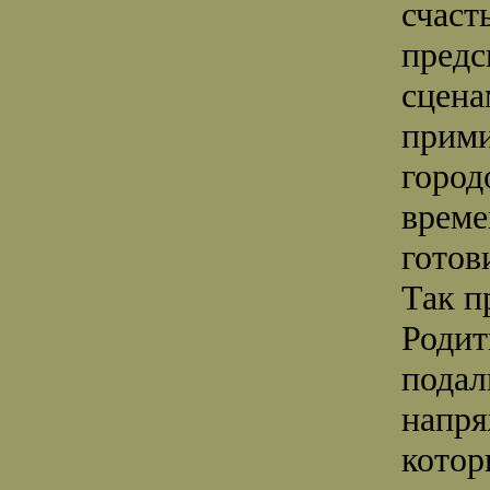
счаст
предс
сцена
прими
город
време
готов
Так п
Родит
подал
напря
котор