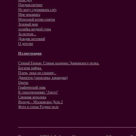
Мой Дед
Предрассветное
Не могу сдерживать слёз
Мне покажись
Морозной ясени сонеты
Зеленый мир
хозяйка медной горы
За поэтом...
Дождик весенний
О детстве
Иллюстрации
Старый Ереван. Старые казармы Эриванского полка.
Богатая рифма.
Плачь, пока он слышит...
Директор (зарисовка, карандаш)
Цветы
Графический знак
К стихотворению "Ангел"
Снежная королева
Володя – Московское Дело 2
Фото к статье Родное поле