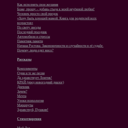
Как исполнять свои желания
Боже, прошу – добавь стыда к моей неуёмной любви!
Человек просто свой предок
«Хочу быть хорошей мамой. Книга для родителей всех
возрастов»
По свету звезды
Последний праздник
Автомобили и стрессы
Памятник памяти
Наташа Ростова. Закономерности и случайности в её судьбе.
Почему люди едят мясо?
Рассказы
Комплименты
Одни и те же песни
Да здравствует Ломтик!
КРАЙ (пред новогодний диалог)
Дневник
Зачем?
Мечта
Уроки психологии
Маршруты
Здравствуй, Пушкин!
Стихотворения