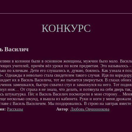
КОНКУРС
ь Василич
елями в колонии были в основном женщины, мужчин было мало. Василь В
ующих учителей, причём вёл уроки по всем предметам. Это называлось – 
лько по кличкам. Дети его слушались и, думаю, боялись. Как узнала я по
». Однажды я невольно стала свидетелем такого случая. Идя по коридору,
 кидает их в Василь Василича, тот же пытается увернуться. В глазах обои
 ученик замешкался, быстро схватил стул и замахнулся на него. Тот подн
нул нож… От страха я не знала, что делать, и потянула на себя дверь так,
сь штукатурка. Пёс и Василь Василич посмотрели в мою сторону… Мен
еще несколько секунд, я вышла из кабинета. Руки и ноги у меня дрожал
 главе с Василь Василичем. Мы поздоровались. В строю на завтрак вмест
ия:
Рассказы
Автор
:
Любовь Овчинникова