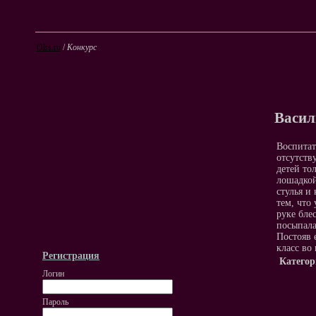
Olrs.ru
/
Конкурс
Васил
Воспитат
отсутств
детей то
лошадкой
стулья и
тем, что
руке блес
посыпала
Постояв 
класс во
Регистрация
Категор
Логин
Пароль