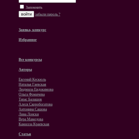
Запомнить
забыли пароль ?
Заявка, конкурс
Избранное
Все конкурсы
Авторы
Евгений Кескюль
Наталья Гаевская
Людмила Евдокимова
Ольга Фомичева
Тарас Балашов
Алеся Скоробогатова
Антонина Сашова
Лина Лонски
Вера Мамедова
Камилла Краевская
Статьи