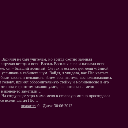
асилич не был учителем, но всегда охотно заменял
выручал всегда и всех. Василь Василич знал и называл всех
зже, он – бывший военный. Он так и остался для меня «тёмной
 услышала в кабинете шум. Войдя, я увидела, как Пёс хватает
х были злость и ненависть. Затем воспитатель, воспользовавшись
ял голову, принял оборонительную стойку и молниеносно в его
 что она с грохотом захлопнулась, а с потолка на меня
я наконец-то заметили…
и. На следующее утро мимо меня в столовую мирно проследовал
е со всеми шагал Пёс…
нравится
0
Дата
: 30:06:2012