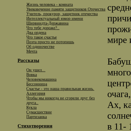
средн
Жизнь человека - комната
Увековечение памяти защитников Отечества
Учитель, прокурор, защитник отечества
причи
Интеллектуальный юмор имени
Ширвиндта-Державина
прожи
Что тебе дороже?..
Два ордена
мире 
Что такое счастье
Поэта просто не потопишь
Об одиночестве
Мечта
Бабуш
Рассказы
много
Он ушел...
Вовка
Человекомашина
центр
Бессонница
Счастье - это наша правильная жизнь.
очага
Аллегория
Чтобы мы никогда не сгорели друг без
Ах, к
друга..
Кукла
Сумасшествие
солне
Партизанка
в 11- 
Стихотворения