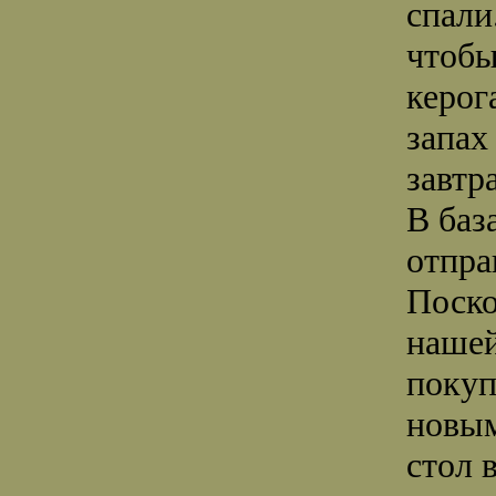
спали
чтобы
керог
запах
завтр
В баз
отпра
Поско
нашей
покуп
новым
стол 