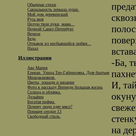
преда
Обычные стихи
Сакральность зеркала души.
Мой дом деревенский
сквоз
Русь моя
Целую твои руки, мама...
полос
Ночной Санкт-Петербург
Вечное
повер
Беда
Отрывок из несбывшейся любви...
встав
Нахал
Иллюстрации
-Ба, 
Аве Мария
пахне
Ереван. Улица Тер-Габриеляна. Дом братьев
Мнацаканянов.
И, та
Цветы, лошади и вязание
Фото к рассказу Впереди большая жизнь
Солнца и облачка.
окуну
Дельфин
Богатая рифма.
свеже
Почему люди едят мясо?
Поющее сердце 13
стенк
Свободный стиль.
на де