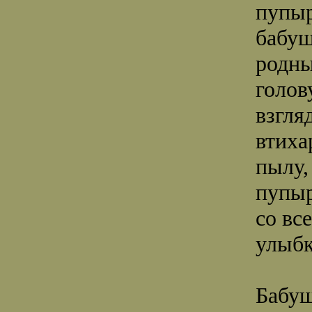
пупыр
бабуш
родны
голов
взгля
втиха
пылу,
пупыр
со в
улыбк
Бабуш