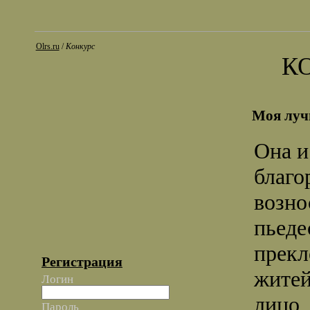
Olrs.ru
/
Конкурс
К
Моя луч
Она и
благо
возно
пьеде
прекл
Регистрация
житей
Логин
лицо,
Пароль