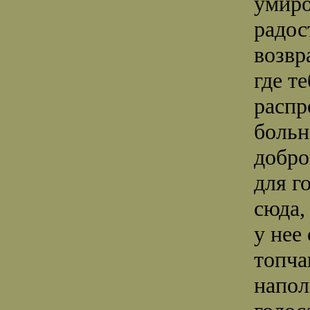
умиро
радос
возвр
где т
распр
больн
добро
для г
сюда,
у нее
топча
напол