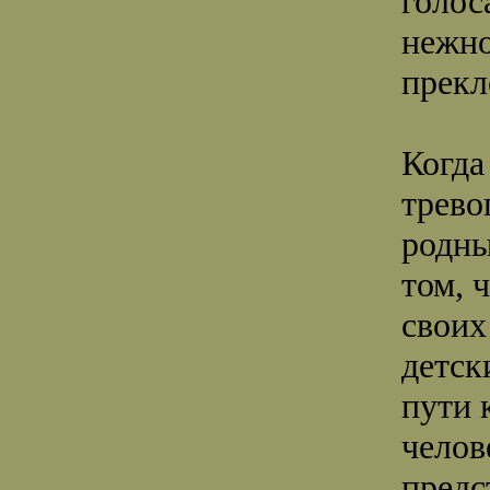
голос
нежно
прекл
Когда
трево
родны
том, ч
своих
детск
пути 
челов
предс