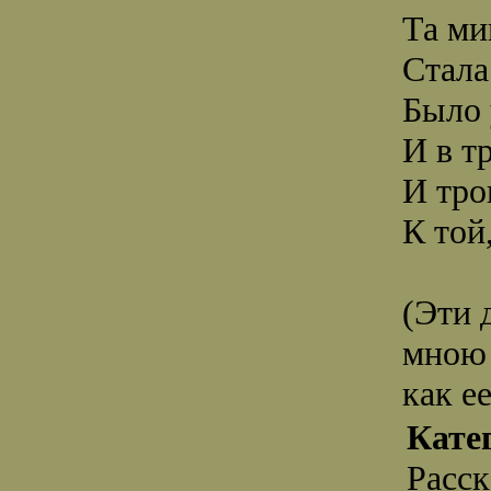
Та ми
Стала
Было 
И в т
И тро
К той,
(Эти 
мною 
как ее
Кате
Расс