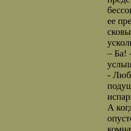
бессо
ее пр
сковы
ускол
– Ба! 
услыш
- Люб
подуш
испар
А когд
опуст
комна