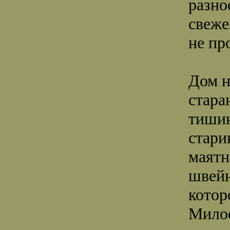
разно
свеже
не пр
Дом н
стара
тишин
стари
маятн
швейн
котор
Милое