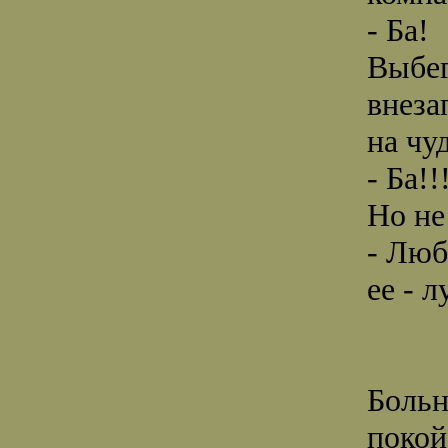
- Ба!
Выбег
внеза
на чу
- Ба!!
Но не
- Люб
ее - 
Больн
покой