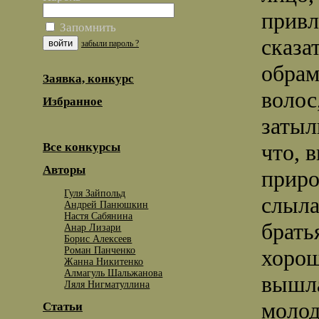
привл
Запомнить
сказа
забыли пароль ?
обрам
Заявка, конкурс
волос
Избранное
затыл
что, 
Все конкурсы
Авторы
приро
Гуля Зайпольд
слыла
Андрей Панюшкин
Настя Сабянина
брать
Анар Лизари
Борис Алексеев
Роман Панченко
хорош
Жанна Никитенко
Алмагуль Шальжанова
вышла
Ляля Нигматуллина
молод
Статьи