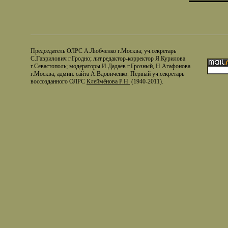
Председатель ОЛРС А.Любченко г.Москва; уч.секретарь
С.Гаврилович г.Гродно; лит.редактор-корректор Я.Курилова
г.Севастополь; модераторы И.Дадаев г.Грозный, Н.Агафонова
г.Москва; админ. сайта А.Вдовиченко. Первый уч.секретарь
воссозданного ОЛРС
Клеймёнова Р.Н.
(1940-2011).