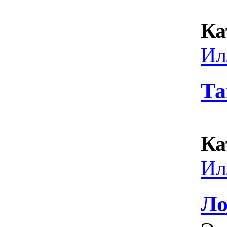
Ка
Ил
Та
Ка
Ил
Ло