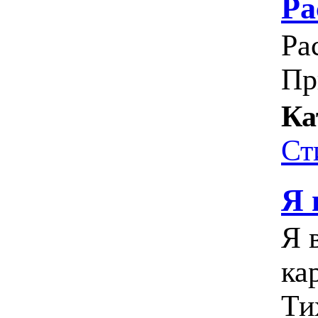
Ра
Ра
Пр
Ка
Ст
Я 
Я 
ка
Ти