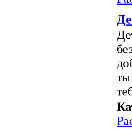
Де
Де
бе
до
ты
теб
Ка
Ра