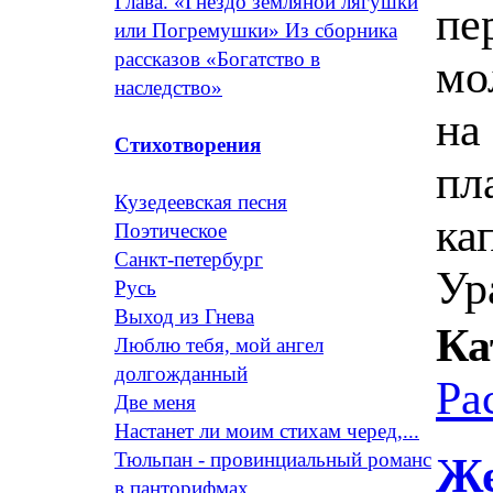
Глава. «Гнездо земляной лягушки
пе
или Погремушки» Из сборника
рассказов «Богатство в
мо
наследство»
на
Стихотворения
пл
Кузедеевская песня
ка
Поэтическое
Санкт-петербург
Ур
Русь
Выход из Гнева
Ка
Люблю тебя, мой ангел
долгожданный
Ра
Две меня
Настанет ли моим стихам черед,...
Тюльпан - провинциальный романс
Же
в панторифмах