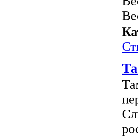
Ве
Ве
Ка
Ст
Та
Та
пе
Сл
рос