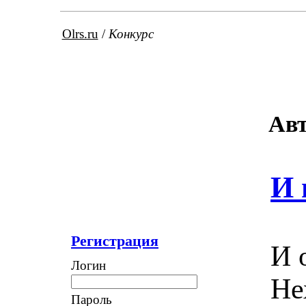
Olrs.ru
/
Конкурс
Авт
И 
Регистрация
И 
Логин
Не
Пароль