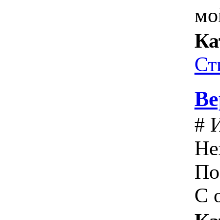
мо
Ка
Ст
Ве
# 
Не
По
С 