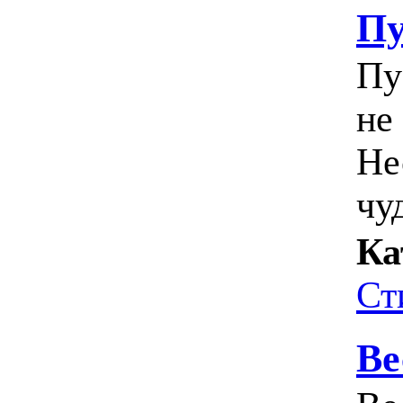
Пу
Пу
не
Не
чуд
Ка
Ст
Ве