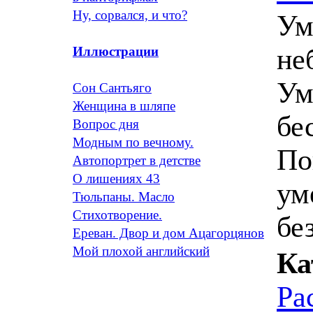
Ну, сорвался, и что?
Ум
не
Иллюстрации
Ум
Сон Сантьяго
Женщина в шляпе
бе
Вопрос дня
Модным по вечному.
По
Автопортрет в детстве
О лишениях 43
ум
Тюльпаны. Масло
Стихотворение.
бе
Ереван. Двор и дом Ацагорцянов
Мой плохой английский
Ка
Ра