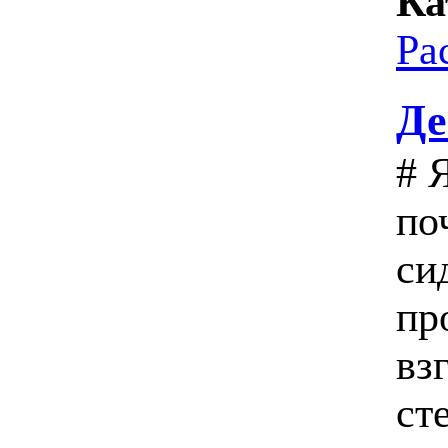
Ка
Ра
Де
# 
по
си
пр
вз
ст