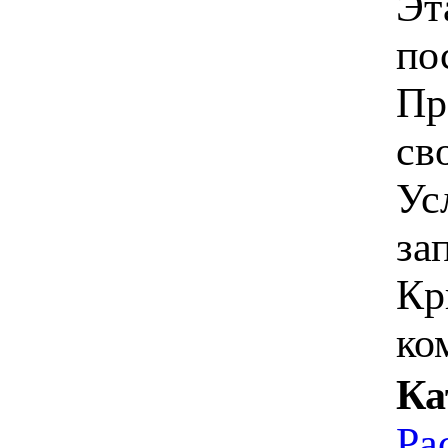
Эт
по
Пр
св
Ус
за
Кр
ко
Ка
Ра