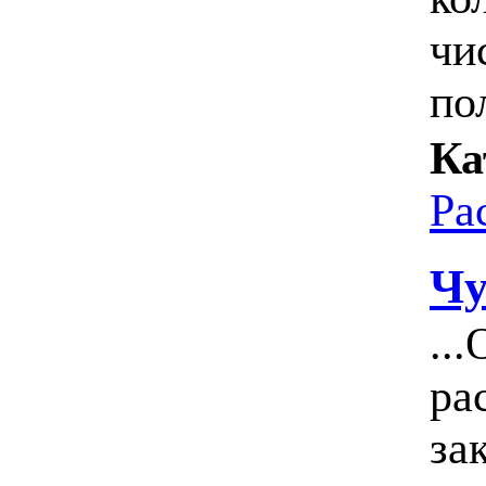
чи
по
Ка
Ра
Чу
..
ра
за