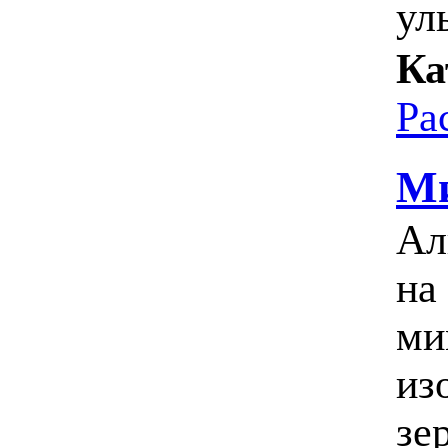
ул
Ка
Ра
Ми
Ал
на
ми
из
зер