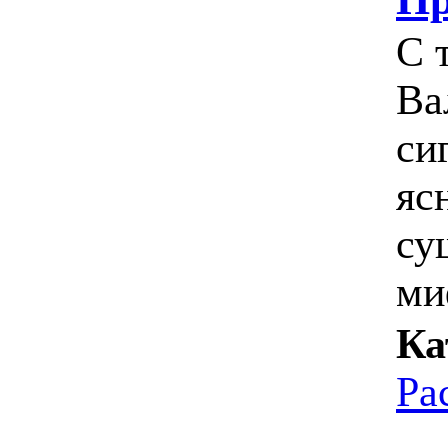
С 
Ва
си
яс
су
ми
Ка
Ра