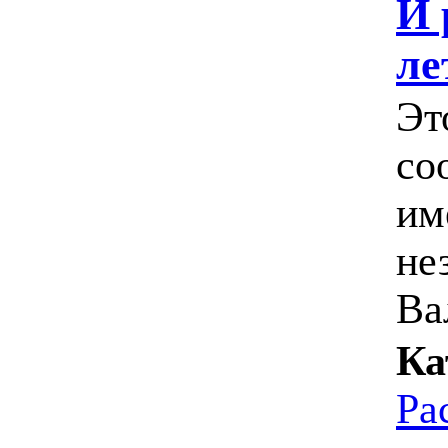
И 
ле
Эт
со
им
не
Ва
Ка
Ра