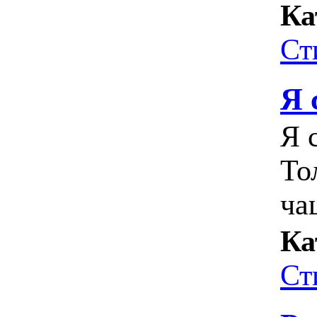
Ка
Ст
Я 
Я 
То
ча
Ка
Ст