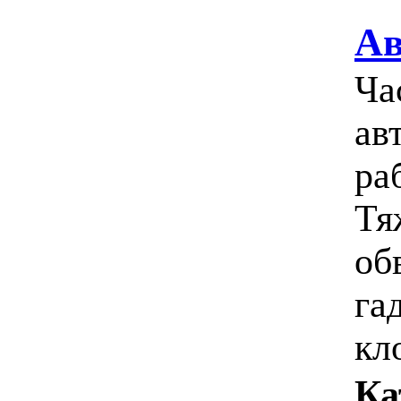
Ав
Ча
ав
ра
Тя
об
га
кло
Ка