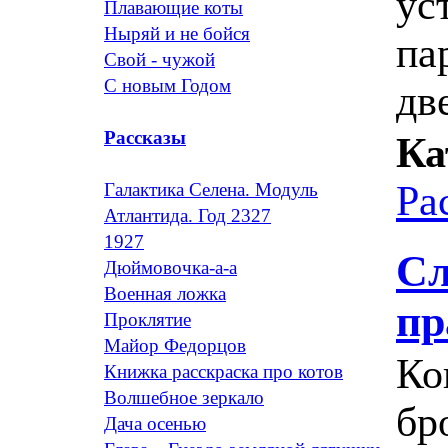
ус
Плавающие коты
Ныряй и не бойся
па
Свой - чужой
С новым Годом
дв
Рассказы
Ка
Ра
Галактика Селена. Модуль
Атлантида. Год 2327
1927
Сл
Дюймовочка-а-а
Военная ложка
пр
Проклятие
Майор Федорцов
Ко
Книжка расскраска про котов
Волшебное зеркало
бр
Дача осенью