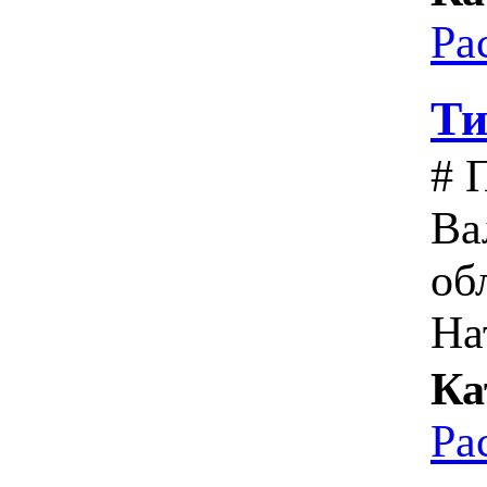
Ра
Ти
# 
Ва
об
На
Ка
Ра