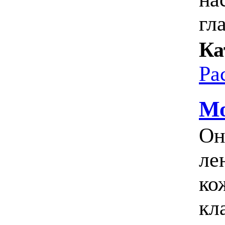
гла
Ка
Ра
Мо
Он
ле
ко
кл