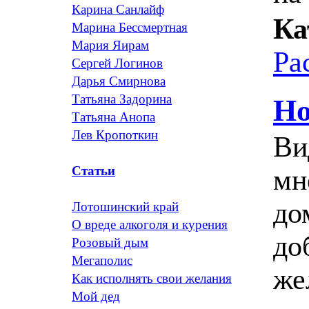
Карина Санлайф
Ка
Марина Бессмертная
Мария Яирам
Ра
Сергей Логинов
Дарья Смирнова
Татьяна Задорина
Но
Татьяна Анопа
Лев Кропоткин
Ви
Статьи
мн
до
Лотошинский край
О вреде алкоголя и курения
до
Розовый дым
Мегаполис
же
Как исполнять свои желания
Мой дед