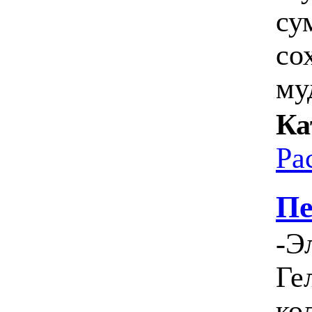
су
со
му
Ка
Ра
Пе
-Э
Ге
ко