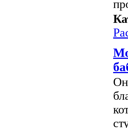
пр
Ка
Ра
Мо
ба
Он
бл
ко
ст