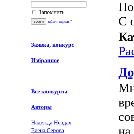
По
Запомнить
С 
забыли пароль ?
Ка
Заявка, конкурс
Ра
Избранное
До
Мн
Все конкурсы
вр
Авторы
со
Надежда Невдах
на
Елена Серова