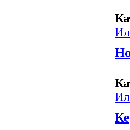
Ка
Ил
Но
Ка
Ил
Ке