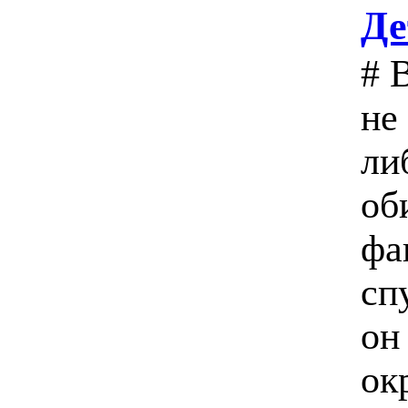
Де
# 
не
ли
об
фа
сп
он
ок