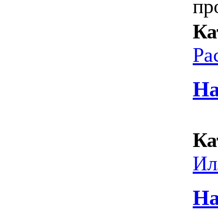
пр
Ка
Ра
На
Ка
Ил
На