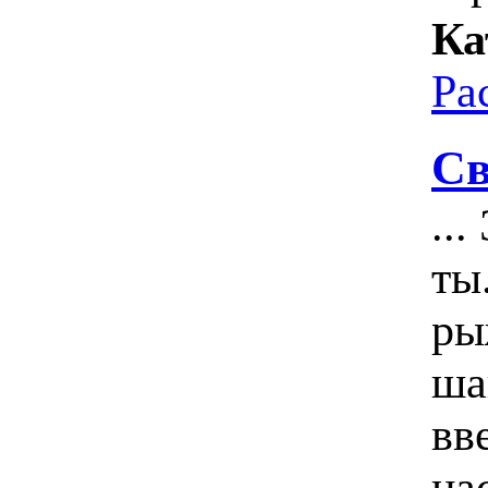
Ка
Ра
Св
..
ты
ры
ша
вв
на