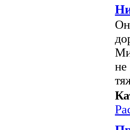
Н
Он
до
Ми
не
тя
Ка
Ра
Пр