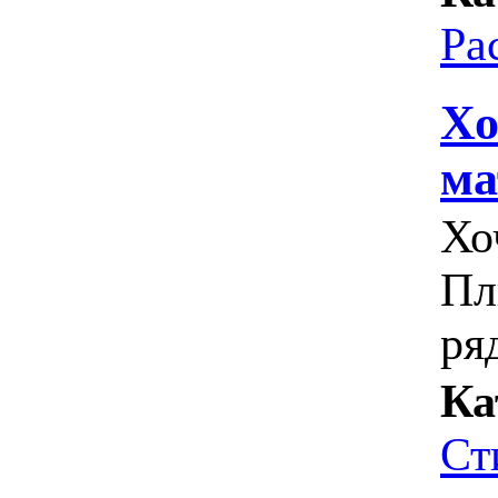
Ра
Хо
ма
Хо
Пл
ряд
Ка
Ст