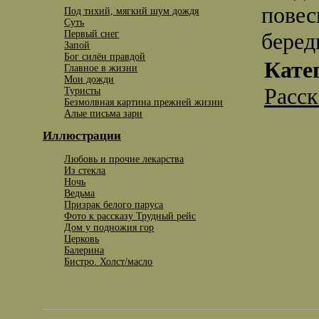
повес
Под тихий, мягкий шум дождя
Суть
Первый снег
беред
Запой
Бог силён правдой
Кате
Главное в жизни
Мои дожди
Расс
Туристы
Безмолвная картина прежней жизни
Алые письма зари
Иллюстрации
Любовь и прочие лекарства
Из стекла
Ночь
Ведьма
Призрак белого паруса
Фото к рассказу Трудный рейс
Дом у подножия гор
Церковь
Балерина
Бистро. Холст/масло