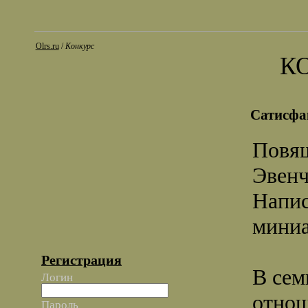
Olrs.ru
/
Конкурс
К
Сатисфа
Повящ
Эвенч
Напис
мини
Регистрация
В сем
Логин
отнош
Пароль