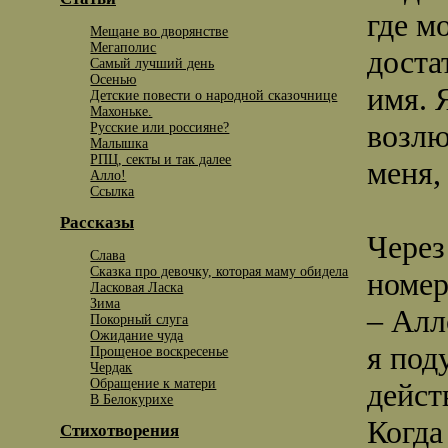
где м
Мещане во дворянстве
Мегаполис
доста
Самый лучший день
Осенью
имя. 
Детские повести о народной сказочнице
Махоньке.
возлю
Русские или россияне?
Малышка
РПЦ, секты и так далее
меня,
Алло!
Ссылка
Рассказы
Через
Слава
Сказка про девочку, которая маму обидела
номер
Ласковая Ласка
Зима
– Алл
Покорный слуга
Ожидание чуда
я под
Прощеное воскресенье
Чердак
Обращение к матери
дейст
В Белокурихе
Когда
Стихотворения