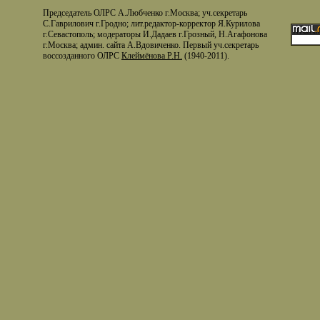
Председатель ОЛРС А.Любченко г.Москва; уч.секретарь
С.Гаврилович г.Гродно; лит.редактор-корректор Я.Курилова
г.Севастополь; модераторы И.Дадаев г.Грозный, Н.Агафонова
г.Москва; админ. сайта А.Вдовиченко. Первый уч.секретарь
воссозданного ОЛРС
Клеймёнова Р.Н.
(1940-2011).