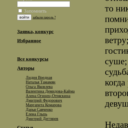
то ни
Запомнить
помни
забыли пароль ?
прихо
Заявка, конкурс
ветру
Избранное
гости
суше;
Все конкурсы
Авторы
судьб
Лидия Вредная
когда
Наталья Тамамян
Ольга Яковлева
второ
Валентина Демидова-Кайма
Алена Огинец-Отряскина
Дмитрий Федорович
девуш
Маргарита Комарова
Дарья Савченко
Елена Глызь
Дмитрий Дегтярев
Недав
Статьи