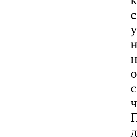
с
у
н
н
о
с
ч
П
д