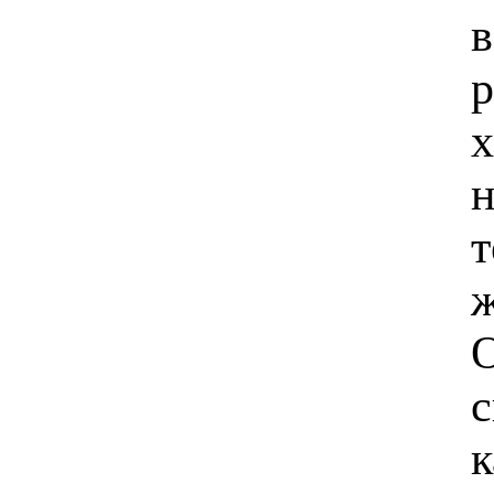
в
р
х
н
т
ж
О
с