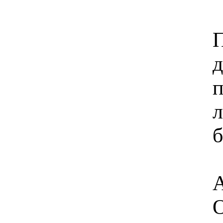
П
д
п
л
б
А
О