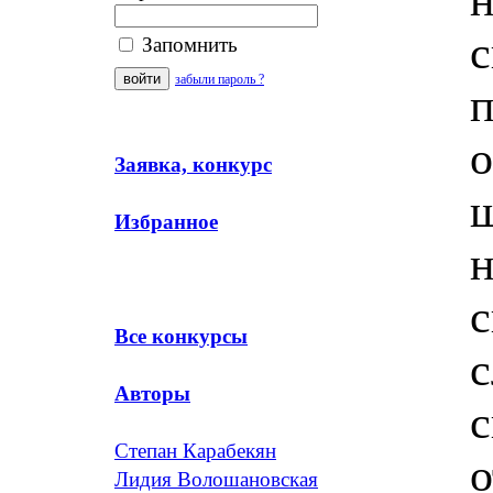
с
Запомнить
забыли пароль ?
п
о
Заявка, конкурс
ш
Избранное
н
с
Все конкурсы
с
Авторы
Степан Карабекян
о
Лидия Волошановская