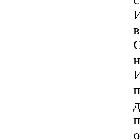
И
в
О
н
И
п
д
п
о