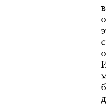
в
о
э
с
о
И
м
б
д