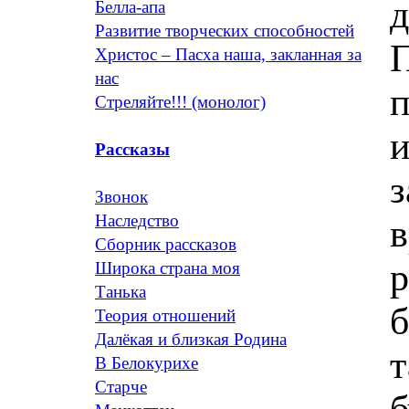
д
Белла-апа
Развитие творческих способностей
П
Христос – Пасха наша, закланная за
нас
п
Стреляйте!!! (монолог)
и
Рассказы
з
Звонок
Наследство
в
Сборник рассказов
р
Широка страна моя
Танька
б
Теория отношений
Далёкая и близкая Родина
т
В Белокурихе
Старче
б