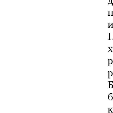
п
и
П
х
р
р
Б
б
к