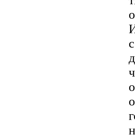
о
И
с
д
ч
о
о
г