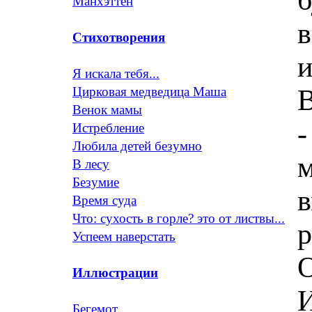
Манхэттен
в
Стихотворения
и
Я искала тебя...
В
Цирковая медведица Маша
Венок мамы
-
Истребление
Любила детей безумно
м
В лесу
Безумие
в
Время суда
Что: сухость в горле? это от листвы...
р
Успеем наверстать
О
Иллюстрации
И
Бегемот