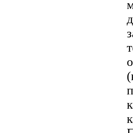
м
з
т
о
(
п
к
к
П