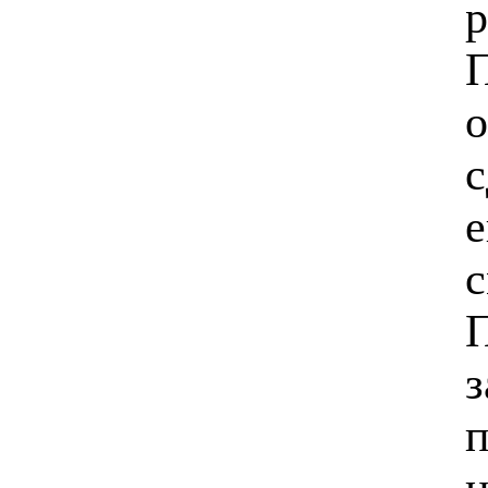
П
о
с
е
с
з
п
н