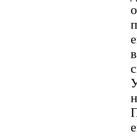
о
п
е
в
с
У
н
П
е