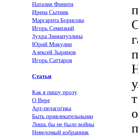
Наталия Финити
п
Ирена Сытник
Маргарита Борисова
О
Игорь Семецкий
г
Зухра Зиннатуллина
Юрий Микулин
п
Алексей Зырянов
Игорь Саттаров
Н
Статьи
у
Как я пишу прозу
т
О Вере
Арт-педагогика
о
Быть привлекательными
п
Лишь бы не было войны
Неведомый избранник