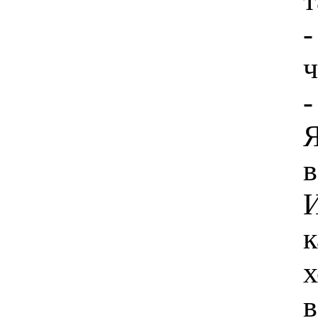
-
ч
-
Я
в
И
к
х
в