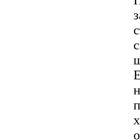
з
с
с
ш
Е
н
п
х
о