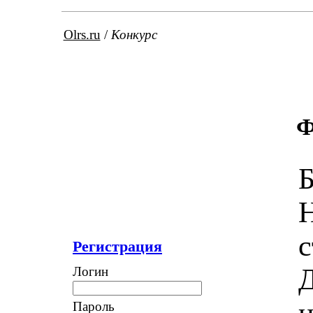
Olrs.ru
/
Конкурс
Ф
Б
Н
с
Регистрация
Д
Логин
н
Пароль