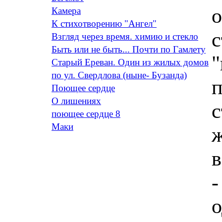
о
Камера
К стихотворению "Ангел"
с
Взгляд через время. химию и стекло
Быть или не быть... Почти по Гамлету
"
Старый Ереван. Один из жилых домов
по ул. Свердлова (ныне- Бузанда)
п
Поющее сердце
O лишениях
с
поющее сердце 8
Маки
ж
в
-
о