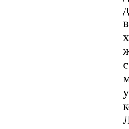
д
в
х
ж
с
м
у
к
Л