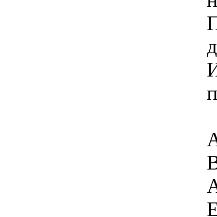
П
д
И
п
А
В
А
Е