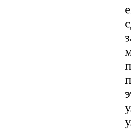
е
с
з
м
п
п
э
у
у