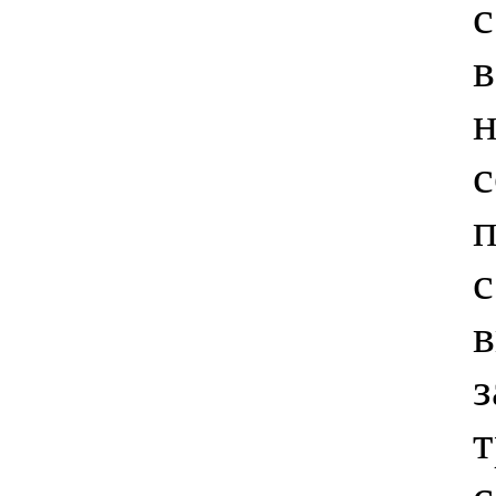
с
в
н
с
п
с
в
з
т
с