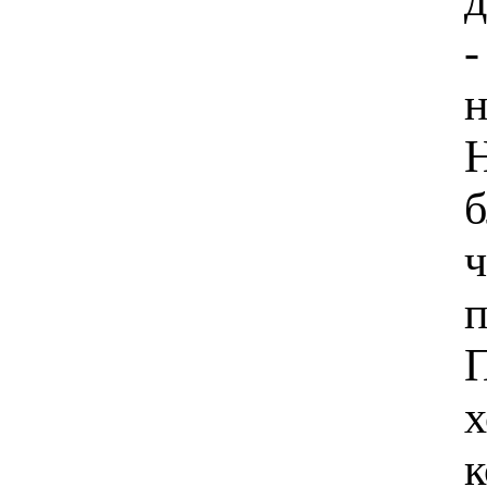
-
н
Н
б
ч
п
П
х
к