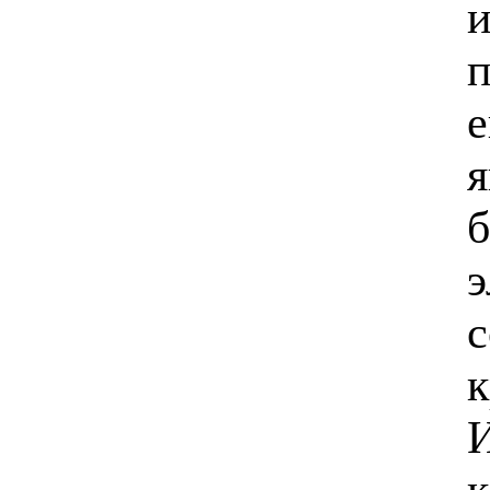
и
п
е
я
б
э
с
к
И
к