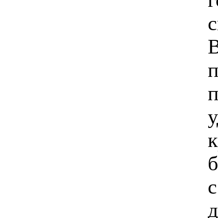
с
В
п
п
у
к
б
с
д