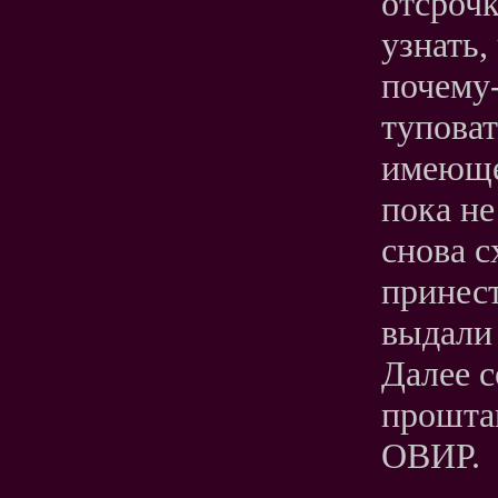
отсрочк
узнать,
почему-
туповат
имеюще
пока не
снова с
принест
выдали
Далее с
прошта
ОВИР.