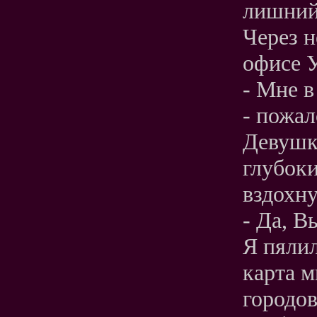
лишний
Через н
офисе У
- Мне в
- пожал
Девушк
глубоки
вздохну
- Да, В
Я пялил
карта м
городов