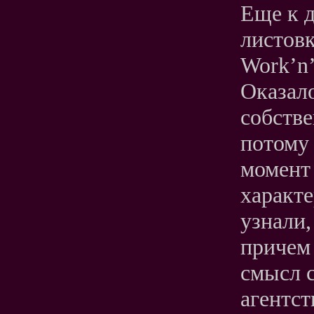
Еще к 
листовк
Work’n’
Оказало
собстве
потому 
момент 
характе
узнали,
причем 
смысл 
агентст