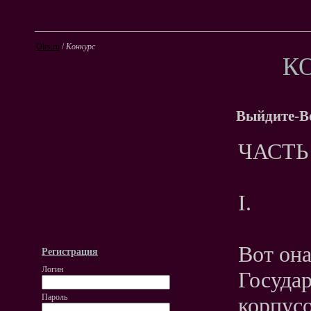
Olrs.ru
/
Конкурс
К
Выйдите-В
ЧАСТЬ 
I.
Вот она
Регистрация
Логин
Госуда
Пароль
корпус