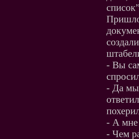
список”
Пришло
докумен
создали
штабел
- Вы са
спросил
- Да мы
ответил
похерил
- А мне
- Чем р