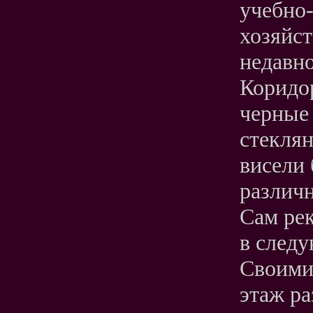
учебно
хозяйс
недавн
Коридор
черные 
стекля
висели
различн
Сам рек
в следу
Своими
этаж ра