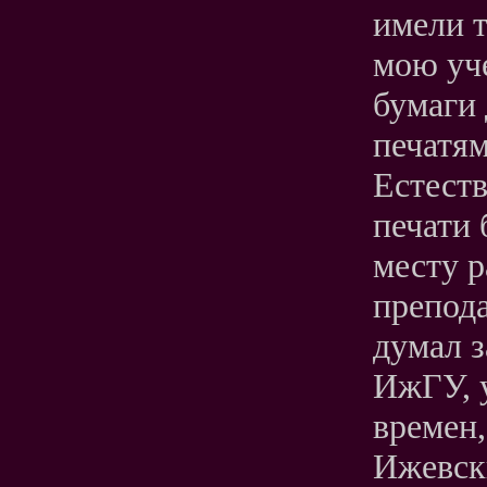
имели т
мою уче
бумаги
печатям
Естеств
печати 
месту р
препода
думал з
ИжГУ, 
времен,
Ижевск