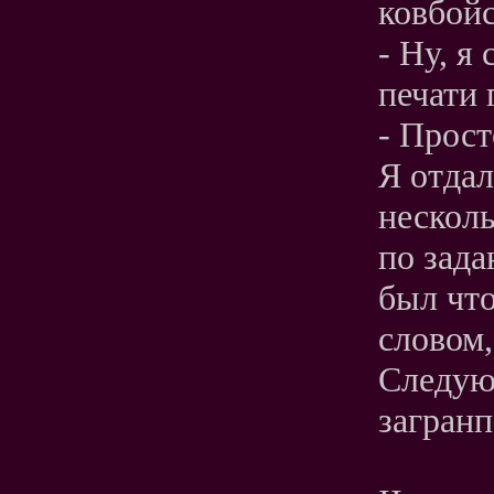
ковбой
- Ну, я
печати 
- Прост
Я отда
нескол
по зада
был что
словом,
Следую
загранп