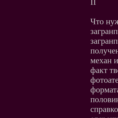
II
Что ну
загран
загранп
получен
механ и
факт тв
фотоате
формата
половин
справко