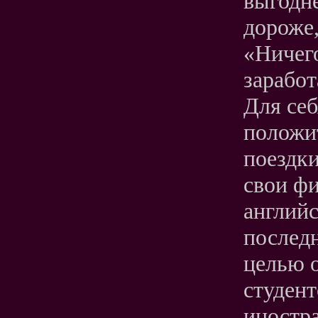
выгодне
дороже,
«Ничего
заработ
Для себ
положи
поездки
свои фи
англий
последн
целью о
студен
иностра