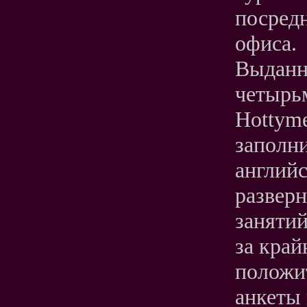
посредн
офиса.
Выданн
четырьм
Hottyme
заполни
английс
разверн
занятий
за край
положит
анкеты 