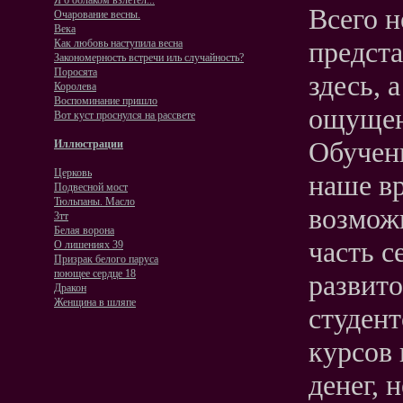
Я б облаком взлетел...
Всего н
Очарование весны.
Века
предста
Как любовь наступила весна
Закономерность встречи иль случайность?
Поросята
здесь, 
Королева
Воспоминание пришло
ощущени
Вот куст проснулся на рассвете
Обучен
Иллюстрации
Церковь
наше в
Подвесной мост
Тюльпаны. Масло
возмож
3тт
Белая ворона
часть с
О лишениях 39
Призрак белого паруса
поющее сердце 18
развито
Дракон
Женщина в шляпе
студент
курсов
денег, 