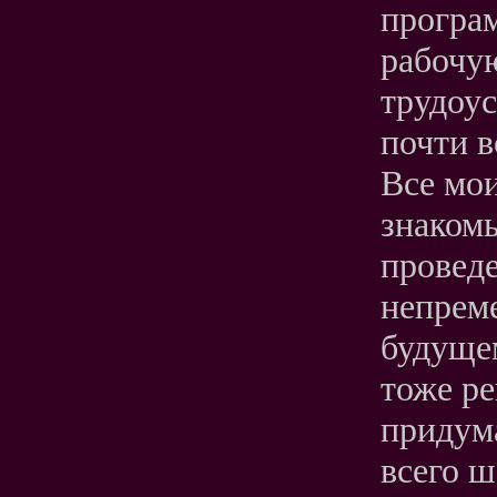
програм
рабочу
трудоус
почти в
Все мои
знакомы
проведе
непрем
будущем
тоже р
придума
всего ш