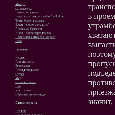
транспо
Мой дед
Страна чудес
Ежики под елками
в проем
Возвратить правду о войне 1941-45 гг
Театр, буфет, вешалка...
утрамбо
Зачем человек рождается?
Александр Сергеевич
хватают
И зло и добро неразделимо...
Памяти царя Николая Второго
1000
выпасть
Рассказы
поэтому
Чердак
пропуск
Говорит осень
Её желания
Последний диалог
подъеде
Судьба
Мёд
против
Ленивый братец
Вий
приезжа
Чрез тернии
Обратная сторона чуда
значит,
Стихотворения
Верлибр