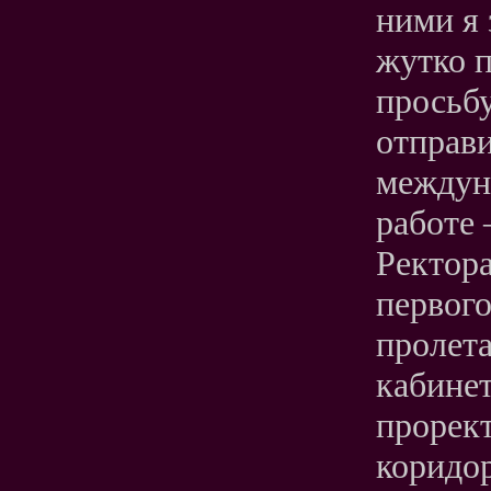
ними я 
жутко 
просьбу
отправи
междун
работе 
Ректора
первого
пролета
кабинет
прорект
коридор