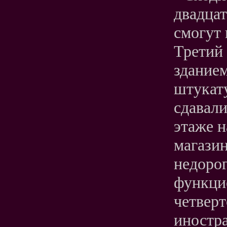
двадца
смогут 
Третий
зданием
штукату
сдавали
этаже 
магазин
недорог
функци
четверт
иностра