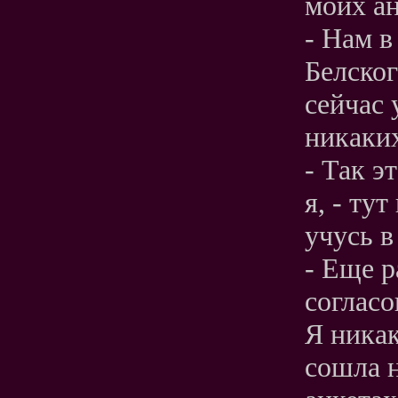
моих ан
- Нам в
Белског
сейчас 
никаких
- Так э
я, - ту
учусь 
- Еще р
согласо
Я никак
сошла н