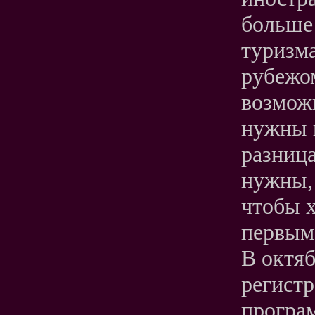
больше 
туризма
рубежом
возможн
нужны в
разница
нужны, 
чтобы х
первым
В октяб
регистр
програм