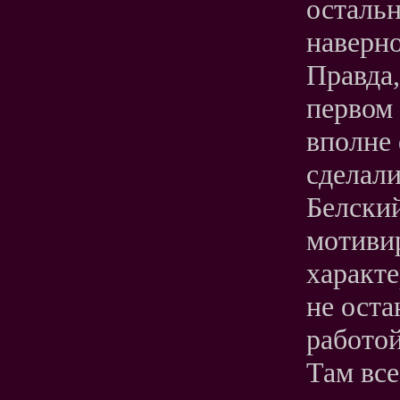
остальн
наверно
Правда,
первом 
вполне 
сделали
Белский
мотивир
характе
не оста
работой
Там вс