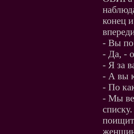
наблюда
конец и
вперед
- Вы по
- Да, - 
- Я за в
- А вы 
- По ка
- Мы ве
списку.
поищите
женщин