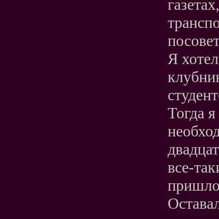
газетах
транспо
посовет
Я хотел
клубник
студент
Тогда я
необход
двадцат
все-так
пришлос
Остава