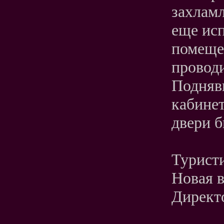
захлам
еще исп
помеще
проводи
Подняв
кабинет
двери б
Турист
Новая 
Директо