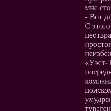
мне сто
- Вот д
С этого
неотвр
простог
неизбе
«Уэст-Т
посред
компани
поиском
умудре
тураген