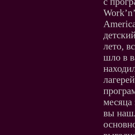
с прог
Work’n
America
детский
лето, в
шло в в
находил
лагерей
програ
месяца 
вы наш
основно