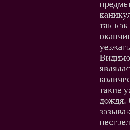
предмет
канику
так как
оканчи
уезжать
Видимо,
являла
количес
такие у
дождя.
зазыва
пестрел