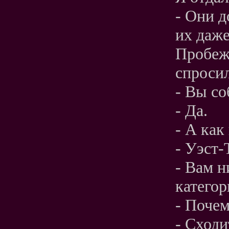
- Они д
их даже
Пробежа
спросил
- Вы со
- Да.
- А как
- Уэст-
- Вам н
категор
- Почем
- Сходи