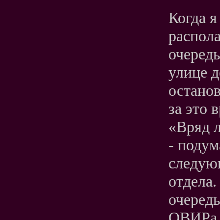
Когда я
распола
очередь
улице 
останов
за это 
«Вряд л
- подум
следую
отдела.
очередь
ОВИРа б