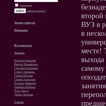
безнад
Запомнить
забыли пароль ?
второй
ВУЗ в 
Заявка, конкурс
Избранное
в неско
универс
Все конкурсы
месте! 
Авторы
выхода 
Надежда Еньшина
Виктор Черновалов
самому 
Светлана Смирнова
Елена Слимакова
опоздат
Галина Щекина
Галина Алексеева
занятия
Наталья Данилова
Зимфира Боброва
Толя Дырда
перепол
Дарья Савченко
предше
Статьи