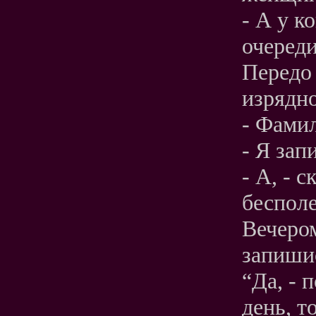
- А у к
очереди
Передо
изрядн
- Фамил
- Я зап
- А, - 
бесполе
Вечером
запиши
“Да, - 
день, т