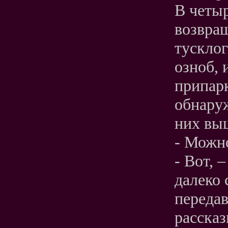
В четыр
возвра
тусклог
озноб, 
припар
обнару
них вы
- Можно
- Вот, 
далеко 
передава
рассказ