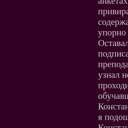
анкетах
привира
содержа
упорно 
Оставал
подпис
препода
узнал н
проход
обучавш
Конста
я подо
Конста