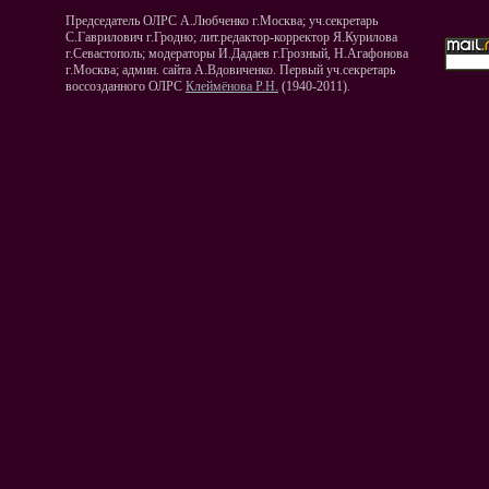
Председатель ОЛРС А.Любченко г.Москва; уч.секретарь
С.Гаврилович г.Гродно; лит.редактор-корректор Я.Курилова
г.Севастополь; модераторы И.Дадаев г.Грозный, Н.Агафонова
г.Москва; админ. сайта А.Вдовиченко. Первый уч.секретарь
воссозданного ОЛРС
Клеймёнова Р.Н.
(1940-2011).