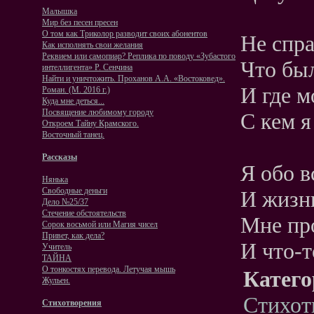
Малышка
Мир без песен пресен
О том как Триколор разводит своих абонентов
Не спра
Как исполнять свои желания
Реквием или самопиар? Реплика по поводу «Зубастого
Что был
интеллигента» Р. Сенчина
Найти и уничтожить. Проханов А.А. «Востоковед».
И где м
Роман. (М. 2016 г.)
Куда мне деться...
Посвящение любимому городу
С кем я
Откроем Тайну Крамского.
Восточный танец.
Рассказы
Я обо в
Нянька
Свободные деньги
И жизн
Дело №25/37
Стечение обстоятельств
Мне пр
Сорок восьмой или Магия чисел
Привет, как дела?
И что-т
Учитель
ТАЙНА
О тонкостях перевода. Летучая мышь
Катего
Жульен.
Стихот
Стихотворения