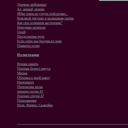
Деревья-любовники
Ах, милый, помню
#Мне опять не уснуть этой ночью...
Красивой девушке в роскошном платье
Как сать хозяином настроения?
Народные целители
Герой
Продолжение пути
Если слепо мы бродим во тьме
Приметы осени
Иллюстрации
Вечная память
Призрак белого паруса
Милые
Обложка к моей книге
Натюрморт
Прекрасная весна
поющее сердце 41
Поющее сердце 47
Превращение
Ночь. Фонарь. Скамейка