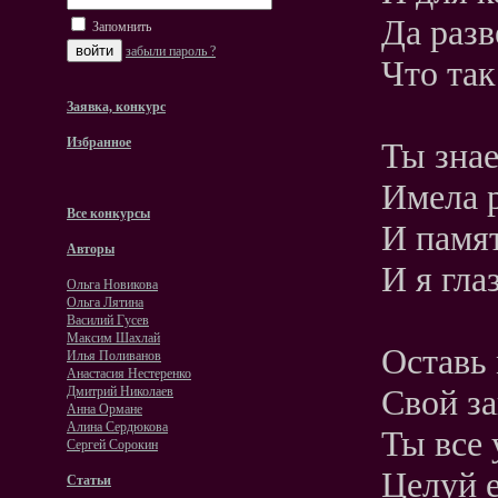
Да разв
Запомнить
забыли пароль ?
Что так
Заявка, конкурс
Избранное
Ты знае
Имела 
Все конкурсы
И памят
Авторы
И я гла
Ольга Новикова
Ольга Лятина
Василий Гусев
Максим Шахлай
Оставь
Илья Поливанов
Анастасия Нестеренко
Свой з
Дмитрий Николаев
Анна Ормане
Алина Сердюкова
Ты все 
Сергей Сорокин
Целуй 
Статьи