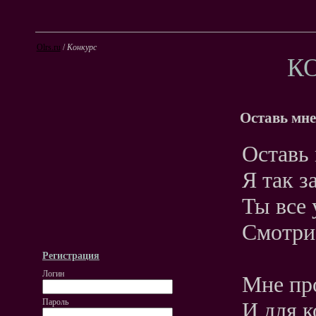
Olrs.ru
/
Конкурс
К
Оставь мне
Оставь 
Я так з
Ты все 
Смотри,
Регистрация
Логин
Мне пр
Пароль
И для к