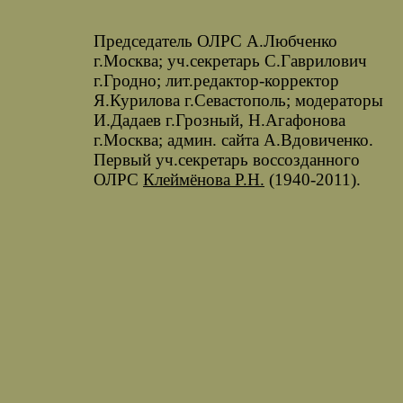
Председатель ОЛРС А.Любченко
г.Москва; уч.секретарь С.Гаврилович
г.Гродно; лит.редактор-корректор
Я.Курилова г.Севастополь; модераторы
И.Дадаев г.Грозный, Н.Агафонова
г.Москва; админ. сайта А.Вдовиченко.
Первый уч.секретарь воссозданного
ОЛРС
Клеймёнова Р.Н.
(1940-2011).