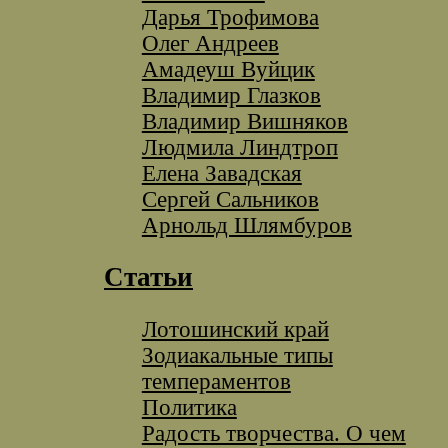
Дарья Трофимова
Олег Андреев
Амадеуш Вуйцик
Владимир Глазков
Владимир Вишняков
Людмила Линдтроп
Елена Завадская
Сергей Сальников
Арнольд Шлямбуров
Статьи
Лотошинский край
Зодиакальные типы
темпераментов
Политика
Радость творчества. О чем