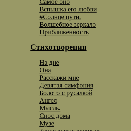
Самое оно
Вспышка его любви
#Солнце пути.
Волшебное зеркало
Приближенность
Стихотворения
На дне
Она
Расскажи мне
Девятая симфония
Болото с русалкой
Ангел
Мысль.
Снос дома
Музе
Заплети мне венок из