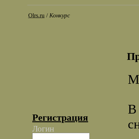
Olrs.ru
/
Конкурс
Пр
М
В
Регистрация
с
Логин