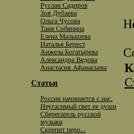
Руслан Садиров
Зоя Дубаева
Ольга Чусова
Н
Таня Собянина
Елена Малышева
Наталья Берест
С
Анжела Богатырева
Александра Ведова
К
Анастасия Афанасьева
С
Статьи
Россия начинается с нас.
Неугасимый свет ее души
Сберегатель русской
музыки
Скрепит перо...