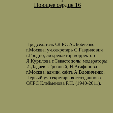
Поющее сердце 16
Председатель ОЛРС А.Любченко
г.Москва; уч.секретарь С.Гаврилович
г.Гродно; лит.редактор-корректор
Я.Курилова г.Севастополь; модераторы
И.Дадаев г.Грозный, Н.Агафонова
г.Москва; админ. сайта А.Вдовиченко.
Первый уч.секретарь воссозданного
ОЛРС
Клеймёнова Р.Н.
(1940-2011).