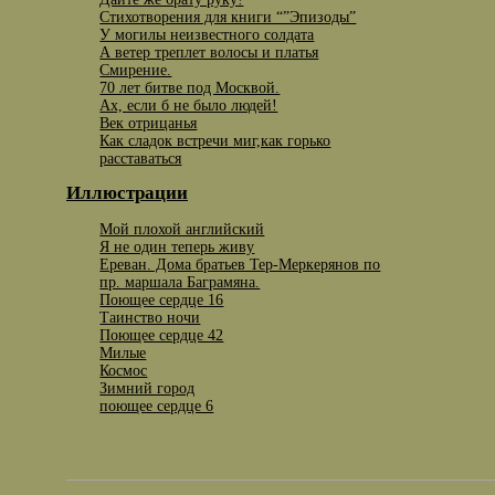
Стихотворения для книги “”Эпизоды”
У могилы неизвестного солдата
А ветер треплет волосы и платья
Смирение.
70 лет битве под Москвой.
Ах, если б не было людей!
Век отрицанья
Как сладок встречи миг,как горько
расставаться
Иллюстрации
Мой плохой английский
Я не один теперь живу
Ереван. Дома братьев Тер-Меркерянов по
пр. маршала Баграмяна.
Поющее сердце 16
Таинство ночи
Поющее сердце 42
Милые
Космос
Зимний город
поющее сердце 6