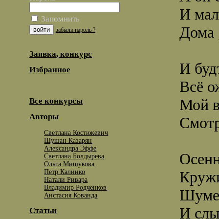
И мал
Запомнить
Дома 
забыли пароль ?
Заявка, конкурс
И буд
Избранное
Всё о
Мой в
Все конкурсы
Авторы
Смотр
Светлана Костюкевич
Шушан Казарян
Александра Эффе
Осенн
Светлана Болдырева
Ольга Мишукова
Петр Калинко
Кружи
Натали Ривара
Владимир Родченков
Шуме
Анстасия Кованда
И слы
Статьи