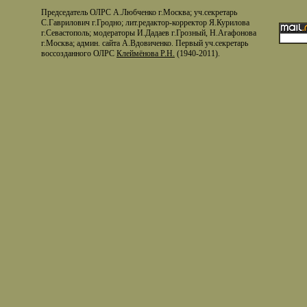
Председатель ОЛРС А.Любченко г.Москва; уч.секретарь
С.Гаврилович г.Гродно; лит.редактор-корректор Я.Курилова
г.Севастополь; модераторы И.Дадаев г.Грозный, Н.Агафонова
г.Москва; админ. сайта А.Вдовиченко. Первый уч.секретарь
воссозданного ОЛРС
Клеймёнова Р.Н.
(1940-2011).