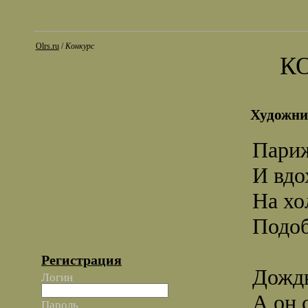
Olrs.ru
/
Конкурс
К
Художни
Париж
И вдо
На хо
Подоб
Регистрация
Дождь
Логин
А он 
Пароль