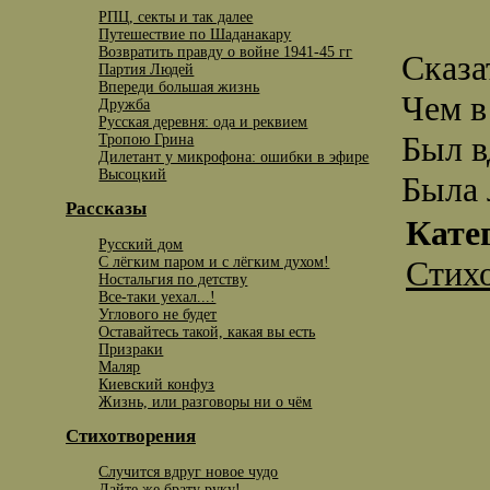
РПЦ, секты и так далее
Путешествие по Шаданакару
Возвратить правду о войне 1941-45 гг
Сказа
Партия Людей
Впереди большая жизнь
Чем в
Дружба
Русская деревня: ода и реквием
Был в
Тропою Грина
Дилетант у микрофона: ошибки в эфире
Высоцкий
Была 
Рассказы
Кате
Русский дом
С лёгким паром и с лёгким духом!
Стих
Ностальгия по детству
Все-таки уехал...!
Углового не будет
Оставайтесь такой, какая вы есть
Призраки
Маляр
Киевский конфуз
Жизнь, или разговоры ни о чём
Стихотворения
Случится вдруг новое чудо
Дайте же брату руку!