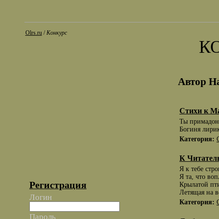
Olrs.ru
/
Конкурс
К
Автор Н
Стихи к М
Ты примадонн
Богиня лири
Категория:
К Читател
Я к тебе стр
Я та, что воп
Регистрация
Крылатой пт
Летящая на в
Логин
Категория:
Пароль