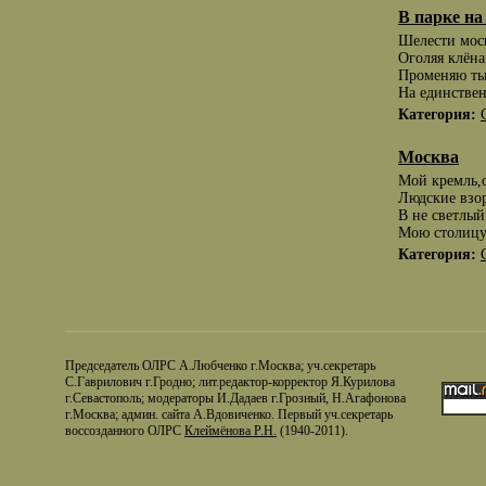
В парке н
Шелести моск
Оголяя клёна
Променяю ты
На единстве
Категория:
Москва
Мой кремль,о
Людские взо
В не светлый 
Мою столицу
Категория:
Председатель ОЛРС А.Любченко г.Москва; уч.секретарь
С.Гаврилович г.Гродно; лит.редактор-корректор Я.Курилова
г.Севастополь; модераторы И.Дадаев г.Грозный, Н.Агафонова
г.Москва; админ. сайта А.Вдовиченко. Первый уч.секретарь
воссозданного ОЛРС
Клеймёнова Р.Н.
(1940-2011).