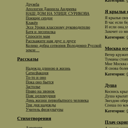
Категория:
Дружба
Апология Даниила Андреева
Я крылья с
НАШ ДОМ НА УЛИЦЕ СУРИКОВА
Я крылья сво
Поющее сердце
В час если бе
Клакёр
И если она,з
Эссе Уроки классному руководителю
Захочет со м
Батя и лесопилка
Спросите мам
Категория:
Расскажите нам друг о друге
Колико добра сотворив Володимир Русской
Москва ос
земле…
Ветер кружит
Рассказы
Туманы стоят
Мне Москва о
Надежда длиною в жизнь
Я снова бол
Сатисфакция
Категория:
То-то и оно
Пока оно бьется
Душа
Застолье
Право на звонок
Коснись крыл
Пояс целомудрия
Душа крылата
День жизни первобытного человека
Звездою обе
Три дня надежды
Спеша по мл
Учитель физкультуры
Категория:
Стихотворения
Плач скри
Аэропорт