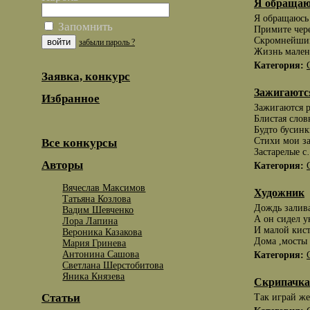
Я обращаюс
Я обращаюсь 
Запомнить
Примите чере
Скромнейший
забыли пароль ?
Жизнь мален
Категория:
Заявка, конкурс
Зажигаютс
Избранное
Зажигаются 
Блистая слов
Будто бусинк
Стихи мои з
Все конкурсы
Застарелые 
Авторы
Категория:
Вячеслав Максимов
Художник
Татьяна Козлова
Дождь залива
Вадим Шевченко
А он сидел 
Лора Лапина
И малой кис
Вероника Казакова
Дома ,мосты 
Мария Гринева
Антонина Сашова
Категория:
Светлана Шерстобитова
Яника Князева
Скрипачка
Статьи
Так играй же