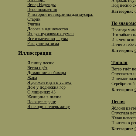
А дождь неу
Ветер Надежды
Под песню с
Перо поколения
Категория:
У истории нет корзины для мусора.
Старик
По знакомо
Улитка
Дорога в одиночество
Проходя мимо
Из рук русалочьих туман
Что забыто н
Все изменчиво, – увы
И зачем вспо
Разлучница зима
Ничего тебе 
Категория:
Иллюстрации
Тополя
Я пишу песню
Весна идёт
Ветер гнёт в
Домашние любимцы
Опускается н
Жара
И шумят над
Я должен идти к успеху
Серебристой 
Дом у подножия гор
Категория:
О лишениях 43
Женщина в шляпе
Песня
Поющее сердце
Я не один теперь живу
Яблоня цветё
Опустила вет
Юная невеста
Присела в ре
Категория: