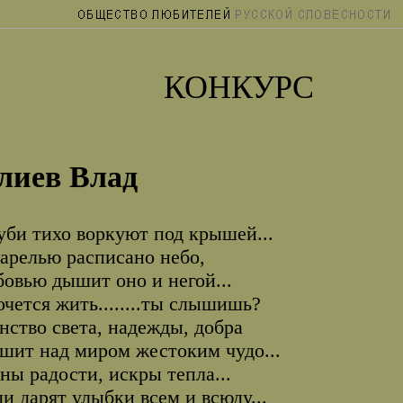
КОНКУРС
лиев Влад
уби тихо воркуют под крышей...
арелью расписано небо,
овью дышит оно и негой...
очется жить........ты слышишь?
нство света, надежды, добра
шит над миром жестоким чудо...
ны радости, искры тепла...
и дарят улыбки всем и всюду...