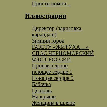
Просто помни...
Иллюстрации
Директор (зарисовка,
карандаш)
Зимний город
ГАЗЕТУ «ЖИТУХА…»
СПАС ЧЕРНОМОРСКИЙ
ФЛОТ РОССИИ
Пронзительное
поющее сердце 1
Поющее сердце 5
Бабочка
Церковь
На крыше
Женщина в шляпе