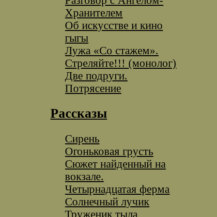
Разговор с Ангелом-
Хранителем
Об искусстве и кино
гыгы
Лужа «Со стажем».
Стреляйте!!! (монолог)
Две подруги.
Потрясение
Рассказы
Сирень
Огоньковая грусть
Сюжет найденный на
вокзале.
Четырнадцатая ферма
Солнечный лучик
Труженик тыла