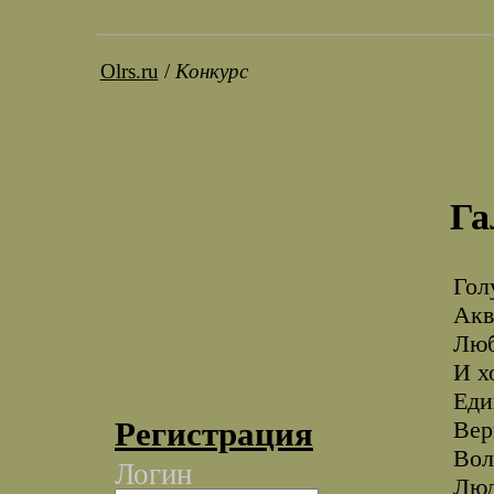
Olrs.ru
/
Конкурс
Га
Гол
Акв
Люб
И х
Еди
Регистрация
Вер
Вол
Логин
Люд