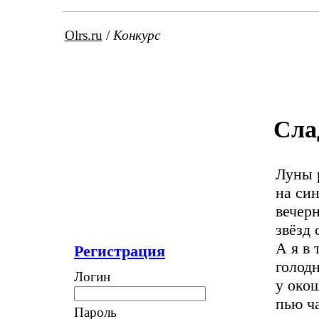
Olrs.ru
/
Конкурс
Сла
Луны 
на си
вечер
звёзд 
А я в 
Регистрация
голод
Логин
у око
пью ч
Пароль