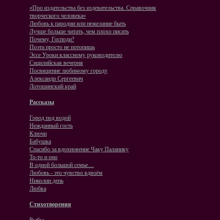
«Про издательства без издевательства. Справочник
творческого человека»
Любовь к пародии или нежелание быть
Лучше больше читать, чем плохо писать
Почему, Господи?
Поэта просто не потопишь
Эссе Уроки классному руководителю
Сицилийская вечерня
Посвящение любимому городу
Александр Сергеевич
Лотошинский край
Рассказы
Город под водой
Нежданный гость
Ключи
Бабушка
Спасибо за вдохновение Чаку Паланику
То-то и оно
В одной большой семье…
Любовь - это чувство вдвоём
Николин день
Любка
Стихотворения