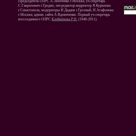
Председатель ОЛРС А.Любченко г.Москва; уч.секретарь
С.Гаврилович г.Гродно; лит.редактор-корректор Я.Курилова
г.Севастополь; модераторы И.Дадаев г.Грозный, Н.Агафонова
г.Москва; админ. сайта А.Вдовиченко. Первый уч.секретарь
воссозданного ОЛРС
Клеймёнова Р.Н.
(1940-2011).