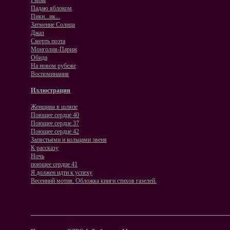
Рыбы
Падаю яблоком
Пикн...ик...
Затмение Солнца
Джаз
Смерть поэта
Монголия-Париж
Обида
На новом рубеже
Воспоминания
Иллюстрации
Женщина в шляпе
Поющее сердце 40
Поющее сердце 37
Поющее сердце 42
Запястьями и кольцами звеня
К рассказу
Ночь
поющее сердце 41
Я должен идти к успеху
Весенний мотив. Обложка книги стихов газелей.