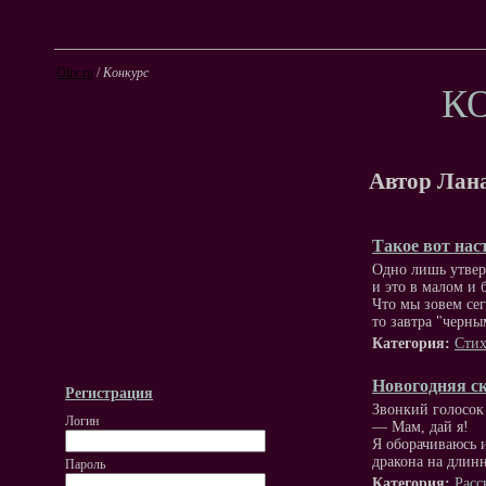
Olrs.ru
/
Конкурс
К
Автор Лан
Такое вот нас
Одно лишь утве
и это в малом и
Что мы зовем се
то завтра "черны
Категория:
Стих
Новогодняя ск
Регистрация
Звонкий голосок 
Логин
— Мам, дай я!
Я оборачиваюсь 
дракона на длинн
Пароль
Категория:
Расс