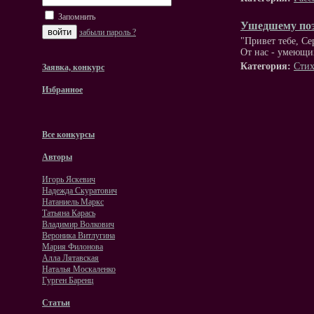
Запомнить
Ушедшему по
забыли пароль ?
"Привет тебе, Се
От нас - умеющих
Категория:
Стих
Заявка, конкурс
Избранное
Все конкурсы
Авторы
Игорь Яскевич
Надежда Скуратович
Натаниель Маркс
Татьяна Карась
Владимир Волкович
Вероника Витлугина
Мария Филонова
Алла Лятавская
Наталья Москаленко
Гурген Баренц
Статьи