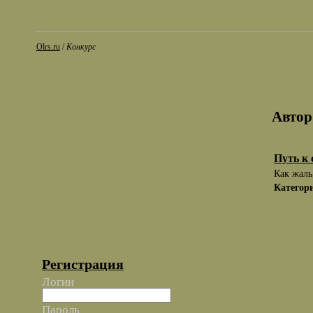
Olrs.ru
/
Конкурс
Автор
Путь к 
Как жаль
Категор
Регистрация
Логин
Пароль