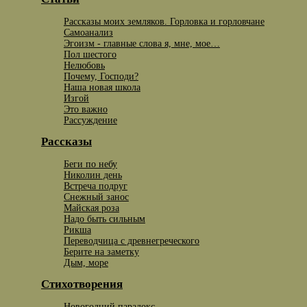
Рассказы моих земляков. Горловка и горловчане
Самоанализ
Эгоизм - главные слова я, мне, мое…
Пол шестого
Нелюбовь
Почему, Господи?
Наша новая школа
Изгой
Это важно
Рассуждение
Рассказы
Беги по небу
Николин день
Встреча подруг
Снежный занос
Майская роза
Надо быть сильным
Рикша
Переводчица с древнегреческого
Берите на заметку
Дым, море
Стихотворения
Новогодний парадокс