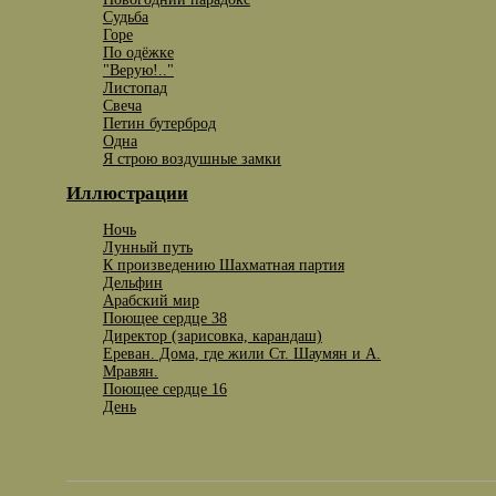
Судьба
Горе
По одёжке
"Верую!.."
Листопад
Свеча
Петин бутерброд
Одна
Я строю воздушные замки
Иллюстрации
Ночь
Лунный путь
К произведению Шахматная партия
Дельфин
Арабский мир
Поющее сердце 38
Директор (зарисовка, карандаш)
Ереван. Дома, где жили Ст. Шаумян и А.
Мравян.
Поющее сердце 16
День