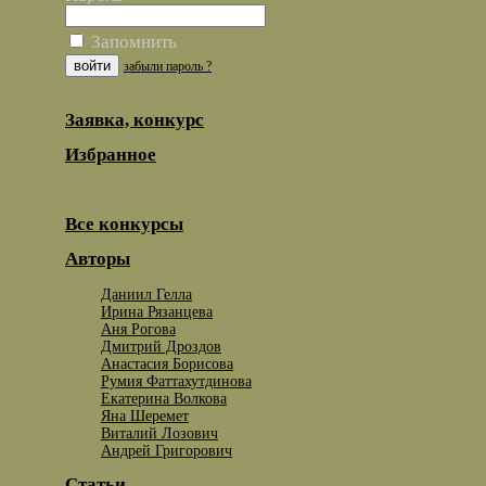
Запомнить
забыли пароль ?
Заявка, конкурс
Избранное
Все конкурсы
Авторы
Даниил Гелла
Ирина Рязанцева
Аня Рогова
Дмитрий Дроздов
Анастасия Борисова
Румия Фаттахутдинова
Екатерина Волкова
Яна Шеремет
Виталий Лозович
Андрей Григорович
Статьи