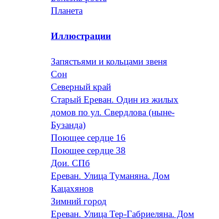
Планета
Иллюстрации
Запястьями и кольцами звеня
Сон
Северный край
Старый Ереван. Один из жилых
домов по ул. Свердлова (ныне-
Бузанда)
Поющее сердце 16
Поющее сердце 38
Дои. СПб
Ереван. Улица Туманяна. Дом
Кацахянов
Зимний город
Ереван. Улица Тер-Габриеляна. Дом