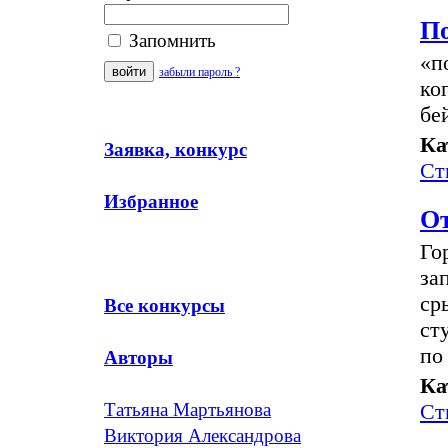
По
Запомнить
«п
забыли пароль ?
ко
бе
Ка
Заявка, конкурс
Ст
Избранное
От
Го
за
ср
Все конкурсы
ст
по
Авторы
Ка
Ст
Татьяна Мартьянова
Виктория Александрова