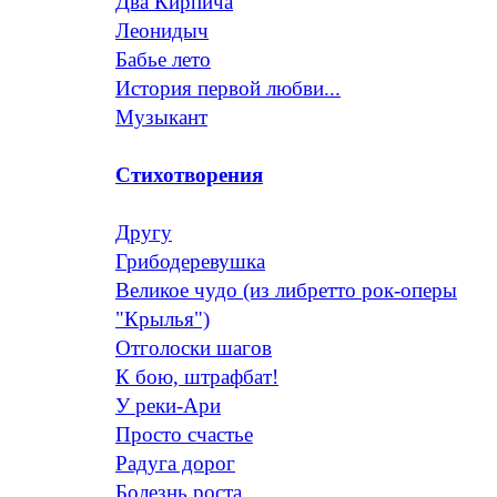
Два Кирпича
Леонидыч
Бабье лето
История первой любви...
Музыкант
Стихотворения
Другу
Грибодеревушка
Великое чудо (из либретто рок-оперы
"Крылья")
Отголоски шагов
К бою, штрафбат!
У реки-Ари
Просто счастье
Радуга дорог
Болезнь роста