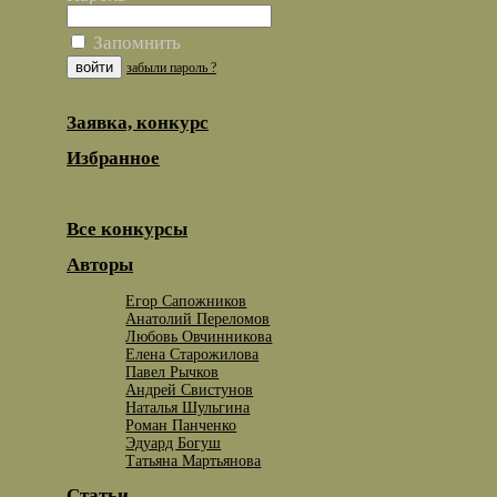
Запомнить
забыли пароль ?
Заявка, конкурс
Избранное
Все конкурсы
Авторы
Егор Сапожников
Анатолий Переломов
Любовь Овчинникова
Елена Старожилова
Павел Рычков
Андрей Свистунов
Наталья Шульгина
Роман Панченко
Эдуард Богуш
Татьяна Мартьянова
Статьи