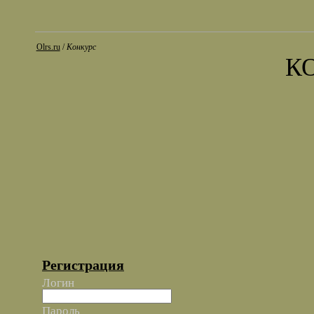
Olrs.ru
/
Конкурс
К
Регистрация
Логин
Пароль