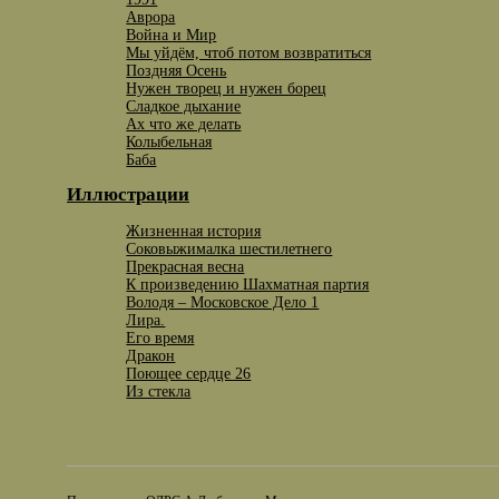
Аврора
Война и Мир
Мы уйдём, чтоб потом возвратиться
Поздняя Осень
Нужен творец и нужен борец
Сладкое дыхание
Ах что же делать
Колыбельная
Баба
Иллюстрации
Жизненная история
Соковыжималка шестилетнего
Прекрасная весна
К произведению Шахматная партия
Володя – Московское Дело 1
Лира.
Его время
Дракон
Поющее сердце 26
Из стекла