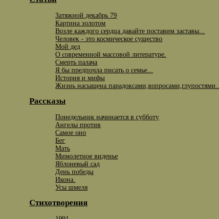
Затяжной декабрь 79
Картина золотом
Возле каждого сердца давайте поставим заставы...
Человек - это космическое существо
Мой дед
О современной массовой литературе.
Смерть палача
Я бы предпочла писать о семье...
История и мифы
Жизнь насыщена парадоксами,вопросами,глупостями.
Рассказы
Понедельник начинается в субботу
Ангелы против
Самое оно
Бег
Мать
Мимолетное виденье
Яблоневый сад
День победы
Икона.
Усы шмеля
Стихотворения
1991