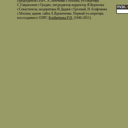
Председатель ОЛРС А.Любченко г.Москва; уч.секретарь
С.Гаврилович г.Гродно; лит.редактор-корректор Я.Курилова
г.Севастополь; модераторы И.Дадаев г.Грозный, Н.Агафонова
г.Москва; админ. сайта А.Вдовиченко. Первый уч.секретарь
воссозданного ОЛРС
Клеймёнова Р.Н.
(1940-2011).