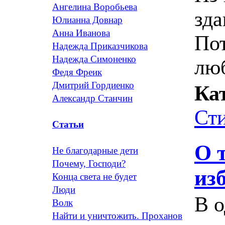
Ангелина Воробьева
зда
Юлианна Довнар
Анна Иванова
Пот
Надежда Приказчикова
Надежда Симоненко
люб
Федя Фреик
Дмитрий Гордиенко
Ка
Александр Станчин
Ст
Статьи
О 
Не благодарные дети
Почему, Господи?
из
Конца света не будет
Люди
В о
Волк
Найти и уничтожить. Проханов