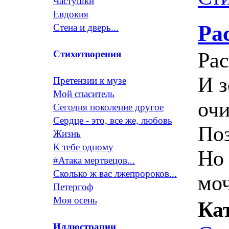
Частушки
Евдокия
Ра
Стена и дверь...
Рас
Стихотворения
И з
Претензии к музе
Мой спаситель
оч
Сегодня поколение другое
Сердце - это, все же, любовь
По
Жизнь
К тебе одному
Но 
#Атака мертвецов...
Сколько ж вас лжепророков...
моч
Петергоф
Моя осень
Ка
Иллюстрации