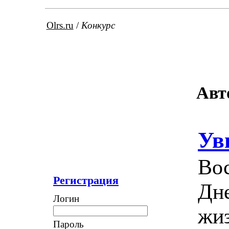
Olrs.ru
/
Конкурс
Авт
Ув
Во
Регистрация
Дне
Логин
жи
Пароль