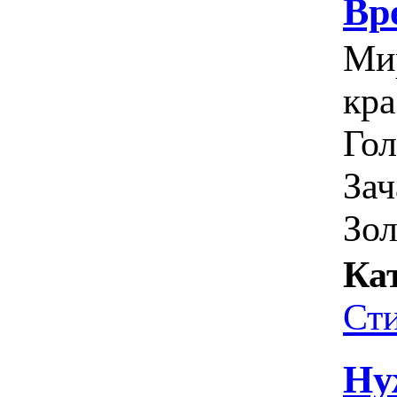
Вр
Ми
кр
Гол
Зач
Зол
Ка
Ст
Ну