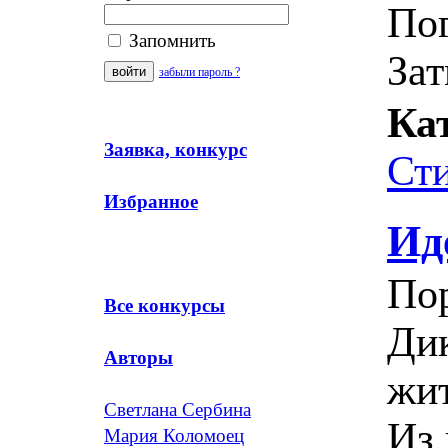
По
Запомнить
Зат
забыли пароль ?
Ка
Заявка, конкурс
Ст
Избранное
Ид
По
Все конкурсы
Дик
Авторы
жит
Светлана Сербина
Из 
Мария Коломоец