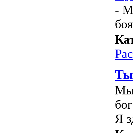
- М
боя
Ка
Ра
Ты
Мы
бог
Я з