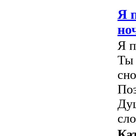
Я 
но
Я п
Ты
сно
Поз
Ду
сло
Ка