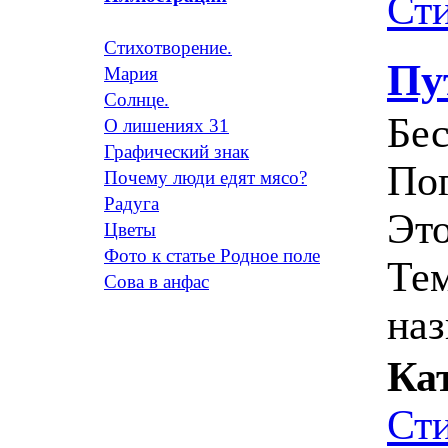
Ст
Стихотворение.
Пу
Мария
Солнце.
Бес
О лишениях 31
Графический знак
Пог
Почему люди едят мясо?
Радуга
Это
Цветы
Фото к статье Родное поле
Тем
Сова в анфас
наз
Ка
Ст