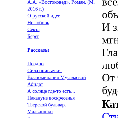
все
А.А. «Востоковед». Роман. (М.
2016 г.)
объ
О русской идее
Нелюбовь
И з
Секта
Берег
мгн
Гла
Рассказы
люб
Поздно
Сила привычки.
От 
Воспоминания Мусалаевой
Абидат
буд
А солнце где-то есть...
Накануне воскресенья
Ка
Тверской бульвар.
Мальчишки
Ст