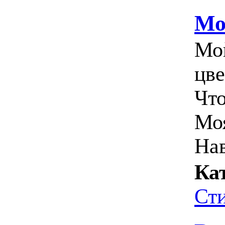
Мо
Мой
цве
Что
Моя
Нав
Ка
Ст