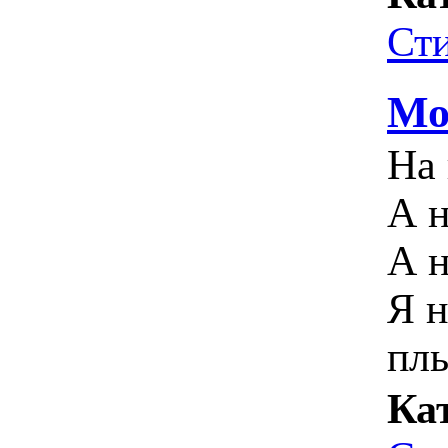
Ст
Мо
На 
А 
А н
Я н
плы
Ка