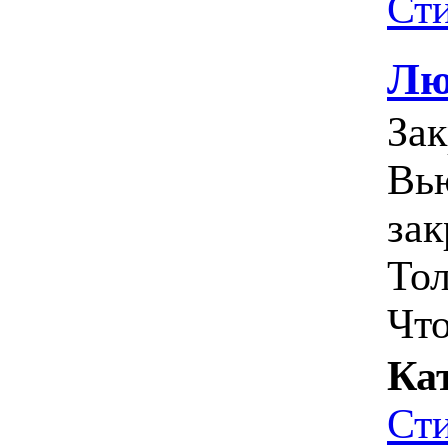
Ст
Лю
За
Вь
за
Тол
Что
Ка
Ст