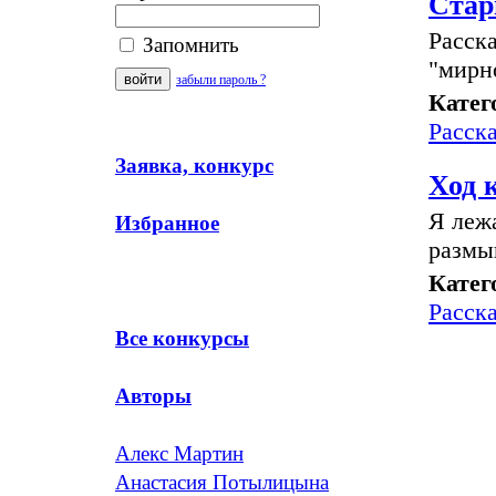
Стар
Расск
Запомнить
"мирн
забыли пароль ?
Катег
Расск
Заявка, конкурс
Ход 
Я леж
Избранное
размы
Катег
Расск
Все конкурсы
Авторы
Алекс Мартин
Анастасия Потылицына