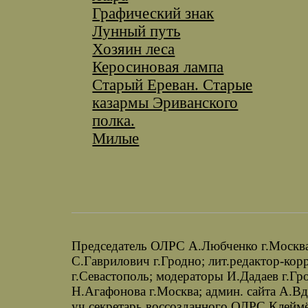
Графический знак
Лунный путь
Хозяин леса
Керосиновая лампа
Старый Ереван. Старые
казармы Эриванского
полка.
Милые
Председатель ОЛРС А.Любченко г.Москва;
С.Гаврилович г.Гродно; лит.редактор-кор
г.Севастополь; модераторы И.Дадаев г.Гр
Н.Агафонова г.Москва; админ. сайта А.В
уч.секретарь воссозданного ОЛРС
Клеймё