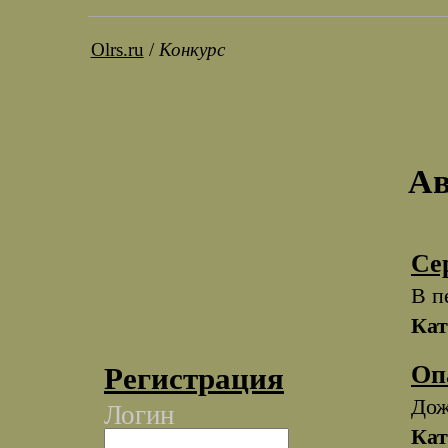
Olrs.ru
/
Конкурс
Ав
Се
В п
Кат
Оп
Регистрация
Дож
Логин
Кат