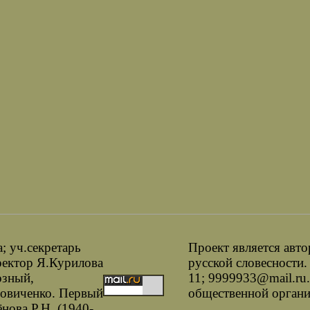
 уч.секретарь
Проект является авт
ректор Я.Курилова
русской словесности.
озный,
11; 9999933@mail.ru
довиченко. Первый
общественной организ
нова Р.Н.
(1940-