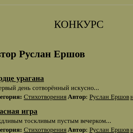
КОНКУРС
тор Руслан Ершов
рдце урагана
ервый день сотворённый искусно...
егория:
Стихотворения
Автор
:
Руслан Ершов
асная игра
дливым тоскливым пустым вечерком...
егория:
Стихотворения
Автор
:
Руслан Ершов