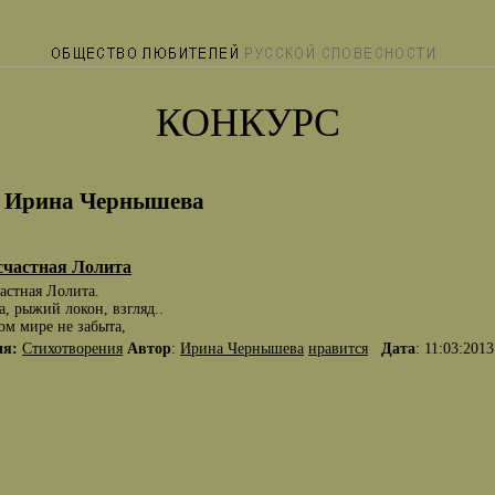
КОНКУРС
 Ирина Чернышева
счастная Лолита
астная Лолита.
, рыжий локон, взгляд..
ом мире не забыта,
ия:
Стихотворения
Автор
:
Ирина Чернышева
нравится
Дата
: 11:03:2013