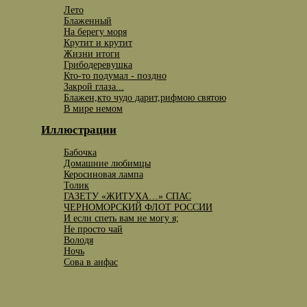
Лето
Блаженный
На берегу моря
Крутит и крутит
Жизни итоги
Грибодеревушка
Кто-то подумал - поздно
Закрой глаза...
Блажен,кто чудо дарит,рифмою святою
В мире немом
Иллюстрации
Бабочка
Домашние любимцы
Керосиновая лампа
Толик
ГАЗЕТУ «ЖИТУХА…» СПАС
ЧЕРНОМОРСКИЙ ФЛОТ РОССИИ
И если спеть вам не могу я;
Не просто чай
Володя
Ночь
Сова в анфас