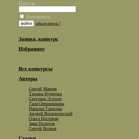
Пароль
Запомнить
забыли пароль ?
Заявка, конкурс
Избранное
Все конкурсы
Авторы
Сергей Макеев
Татьяна Кучерова
Светлана Эстерле
Таня Овчинникова
Наиалья Тарасова
Андрей Воскресенский
Ольга Постовая
Зяма Политов
Сергей Волков
Статьи