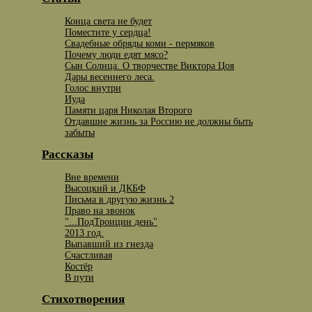
Конца света не будет
Поместите у сердца!
Свадебные обряды коми - пермяков
Почему люди едят мясо?
Сын Солнца. О творчестве Виктора Цоя
Дары весеннего леса.
Голос внутри
Иуда
Памяти царя Николая Второго
Отдавшие жизнь за Россию не должны быть
забыты
Рассказы
Вне времени
Высоцкий и ДКБФ
Письма в другую жизнь 2
Право на звонок
"...ПодТроицин день"
2013 год.
Выпавший из гнезда
Счастливая
Костёр
В пути
Стихотворения