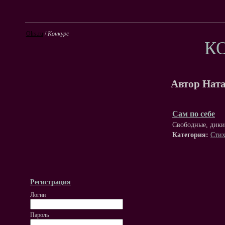
Olrs.ru
/
Конкурс
К
Автор Нат
Сам по себе
Свободные, дикие
Категория:
Стих
Регистрация
Логин
Пароль