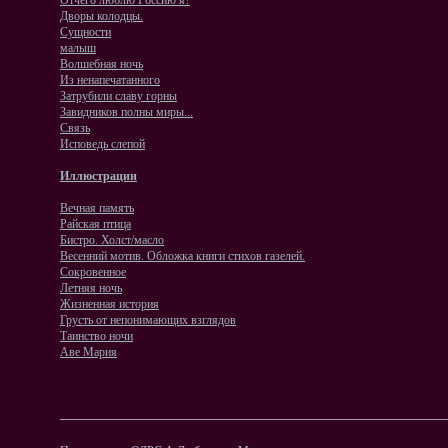
Отчего люблю Россию я?
Дворы колодцы.
Сущности
малыш
Волшебная ночь
Из ненапечатанного
Затрубили славу горны
Завидников полны миры...
Связь
Исповедь слепой
Иллюстрации
Вечная память
Райская птица
Бистро. Холст/масло
Весенний мотив. Обложка книги стихов газелей.
Сокровенное
Летняя ночь
Жизненная история
Грусть от непонимающих взглядов
Таинство ночи
Аве Мария