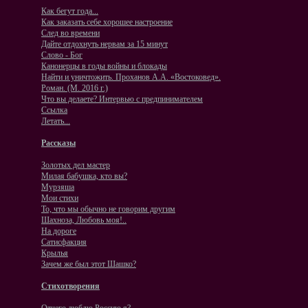
Как бегут года...
Как заказать себе хорошее настроение
След во времени
Дайте отдохнуть нервам за 15 минут
Слово - Бог
Канонерцы в годы войны и блокады
Найти и уничтожить. Проханов А.А. «Востоковед».
Роман. (М. 2016 г.)
Что вы делаете? Интервью с предпинимателем
Ссылка
Летать...
Рассказы
Золотых дел мастер
Милая бабушка, кто вы?
Мурзяша
Мои стихи
То, что мы обычно не говорим другим
Шахноза, Любовь моя!..
На‭ ‬дороге
Сатисфакция
Крылья
Зачем же был этот Шашко?
Стихотворения