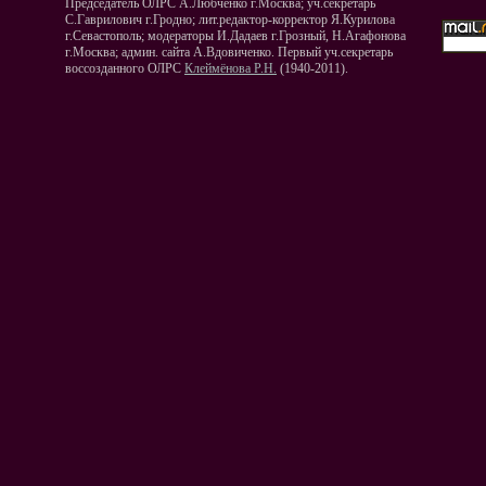
Председатель ОЛРС А.Любченко г.Москва; уч.секретарь
С.Гаврилович г.Гродно; лит.редактор-корректор Я.Курилова
г.Севастополь; модераторы И.Дадаев г.Грозный, Н.Агафонова
г.Москва; админ. сайта А.Вдовиченко. Первый уч.секретарь
воссозданного ОЛРС
Клеймёнова Р.Н.
(1940-2011).