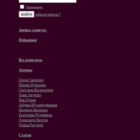
Запомнить
забыли пароль ?
Заявка, конкурс
Избранное
Все конкурсы
Авторы
Елена Скоропад
Мария Нуянзина
Светлана Костюкевич
Анна Авдеева
Яна Осман
Айдана Мухамеджанова
Надежда Косарева
Екатерина Рудницкая
Александр Козлов
Гриша Разумов
Статьи