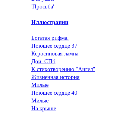
'Просьба'
Иллюстрации
Богатая рифма.
Поющее сердце 37
Керосиновая лампа
Дои. СПб
К стихотворению "Ангел"
Жизненная история
Милые
Поющее сердце 40
Милые
На крыше