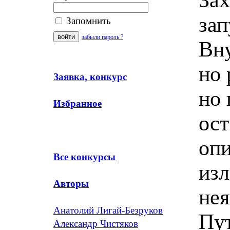
зап
Запомнить
забыли пароль ?
Вну
но 
Заявка, конкурс
но 
Избранное
ост
опи
Все конкурсы
изл
Авторы
нея
Анатолий Лигай-Безруков
Пу
Александр Чистяков