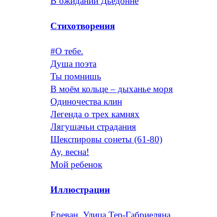
В ожидании Дьедонне
Стихотворения
#О тебе.
Душа поэта
Ты помнишь
В моём кольце – дыханье моря
Одиночества клин
Легенда о трех камнях
Лягушачьи страдания
Шекспировы сонеты (61-80)
Ау, весна!
Мой ребенок
Иллюстрации
Ереван. Улица Тер-Габриеляна.