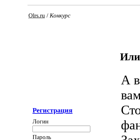
Olrs.ru
/
Конкурс
Или
А в
вам
Сто
Регистрация
фан
Логин
Зах
Пароль