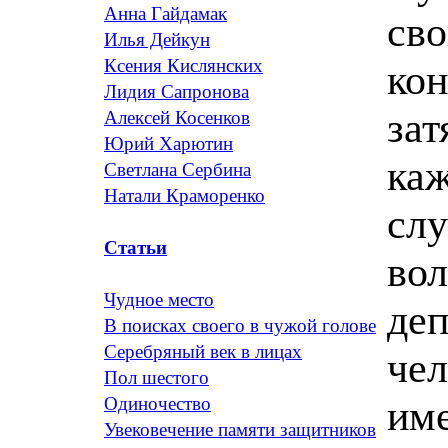
Анна Гайдамак
сво
Илья Дейкун
Ксения Кислянских
ко
Лидия Сапронова
зат
Алексей Косенков
Юрий Харютин
каж
Светлана Сербина
Натали Краморенко
слу
Статьи
вол
Чудное место
деп
В поисках своего в чужой голове
Серебряный век в лицах
чел
Пол шестого
им
Одиночество
Увековечение памяти защитников