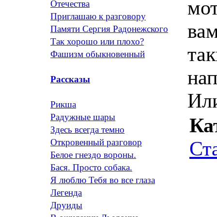
мо
Отечества
Приглашаю к разговору
вам
Памяти Сергия Радонежского
Так хорошо или плохо?
так
Фашизм обыкновенный
нап
Рассказы
Или
Рикша
Радужные шары
Ка
Здесь всегда темно
Откровенный разговор
Ст
Белое гнездо вороны.
Бася. Просто собака.
Я люблю Тебя во все глаза
Легенда
Друиды