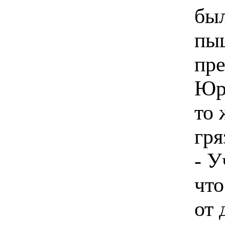
был
пы
пре
Юро
то 
гря
- У
что
от 