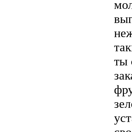
мол
выг
неж
так
ты 
зак
фру
зел
уст
сво