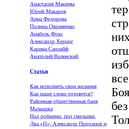
Анастасия Макеева
тер
Юрий Макаров
Анна Федорова
стр
Полина Овраменко
них
Анабель Фокс
Александр Херцог
отш
Карина Санлайф
Анатолий Валевский
изб
Статьи
все
Как исполнять свои желания
Боя
Как наше слово отзовется?
Районная общественная баня
без
Малышка
Тол
Над робкими, под смелыми.
Два «П»: Александр Проханов и