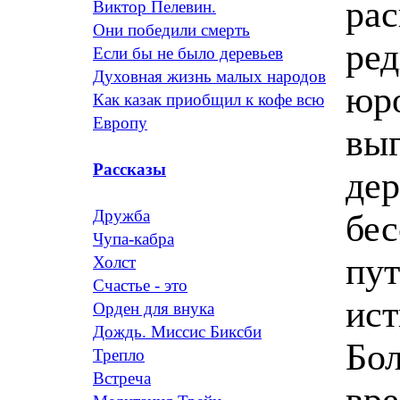
ра
Виктор Пелевин.
Они победили смерть
ред
Если бы не было деревьев
Духовная жизнь малых народов
юр
Как казак приобщил к кофе всю
Европу
выг
Рассказы
дер
Дружба
бес
Чупа-кабра
пут
Холст
Счастье - это
ист
Орден для внука
Дождь. Миссис Биксби
Бол
Трепло
Встреча
вре