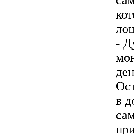
ко
ло
- Д
мон
ден
Ост
в д
сам
пр