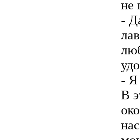
не 
- Д
лав
люб
удо
- Я
В э
око
нас
мон