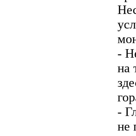
Нес
усл
мон
- Н
на 
зде
гор
- Г
не 