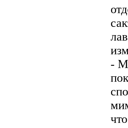
отд
сак
лав
изм
- М
пок
спо
мим
что