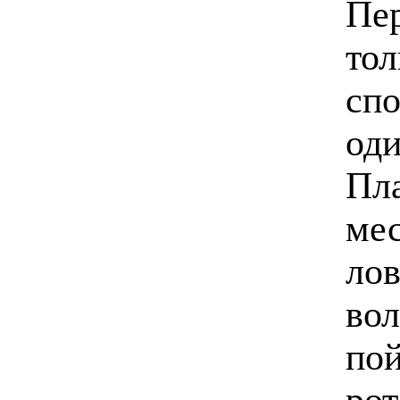
Пе
тол
спо
оди
Пла
ме
лов
вол
пой
рот