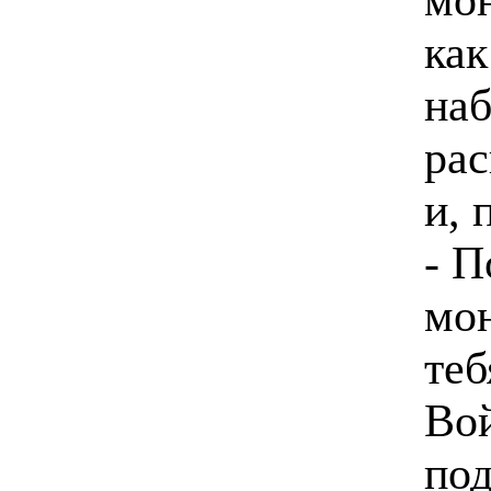
ка
наб
рас
и, 
- П
мон
теб
Вой
под