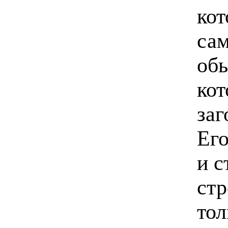
кот
сам
об
кот
заг
Его
и с
ст
тол