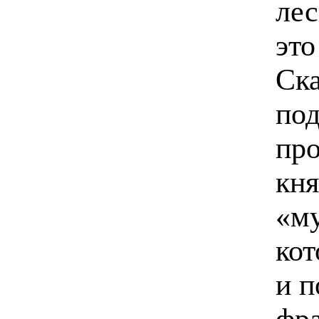
ле
это
Ска
под
про
кня
«му
кот
и п
фра