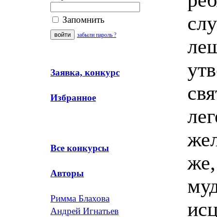
слу
Запомнить
забыли пароль ?
ле
утв
Заявка, конкурс
свя
Избранное
лег
жел
Все конкурсы
же,
Авторы
муд
Римма Блахова
ис
Андрей Игнатьев