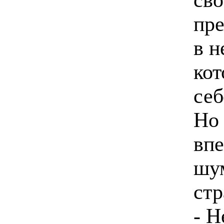
пре
в н
кот
себ
Но 
впе
шу
стр
- Н