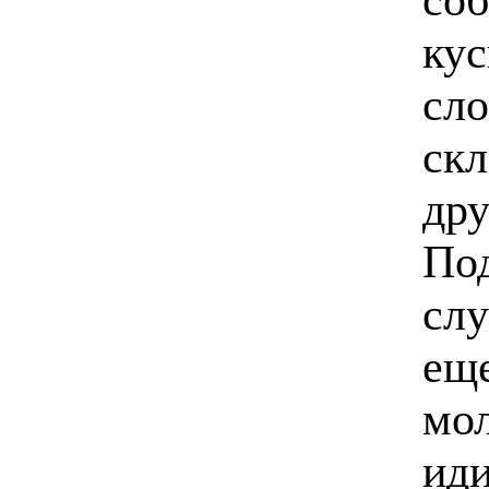
кус
сло
скл
дру
Под
слу
еще
мо
иди