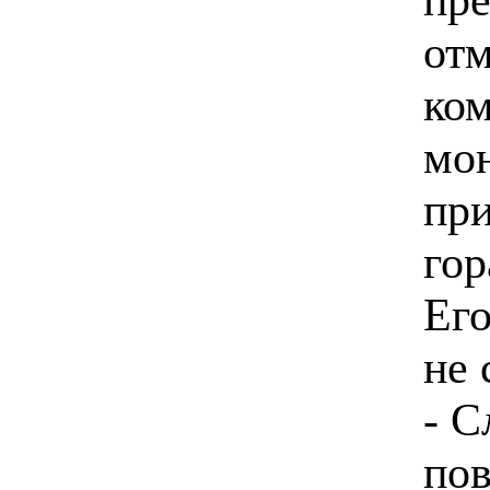
отм
ком
мон
при
гор
Его
не 
- С
пов