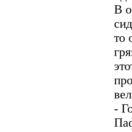
В о
сид
то 
гря
это
про
вел
- Г
Паф