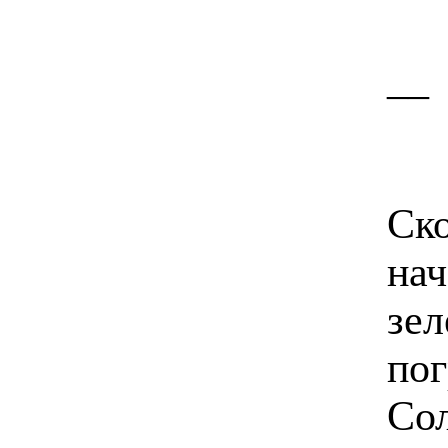
__
Ско
нач
зел
пог
Сол