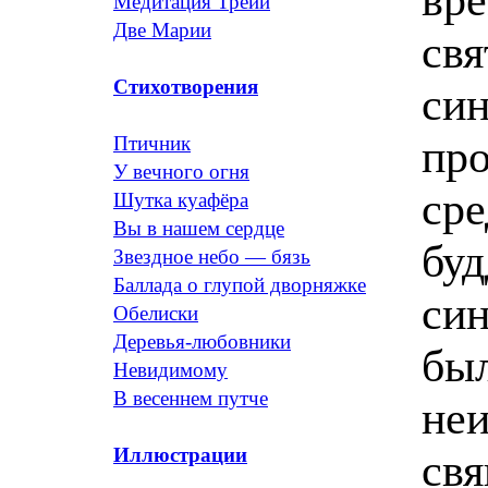
Медитация Трейи
Две Марии
свя
Стихотворения
син
про
Птичник
У вечного огня
ср
Шутка куафёра
Вы в нашем сердце
буд
Звездное небо — бязь
Баллада о глупой дворняжке
си
Обелиски
Деревья-любовники
был
Невидимому
В весеннем путче
неи
Иллюстрации
свя