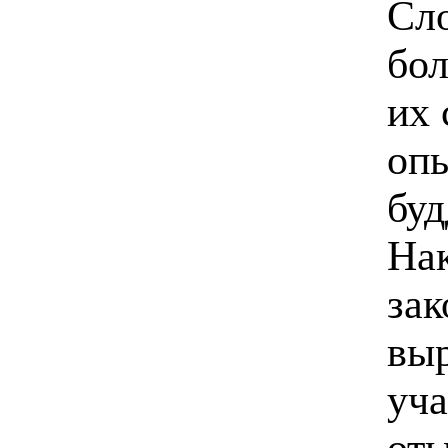
Сло
бо
их 
оп
буд
Нак
зак
вы
уча
оты