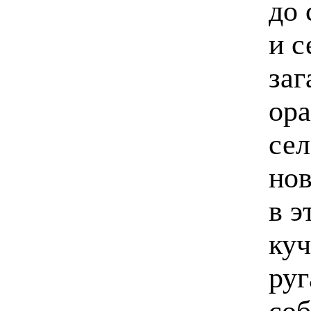
до
и с
заг
ора
сел
нов
в э
куч
руг
соб