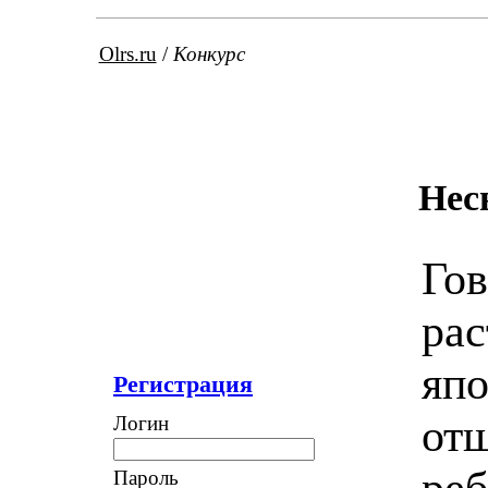
Olrs.ru
/
Конкурс
Нес
Гов
рас
япо
Регистрация
от
Логин
ре
Пароль