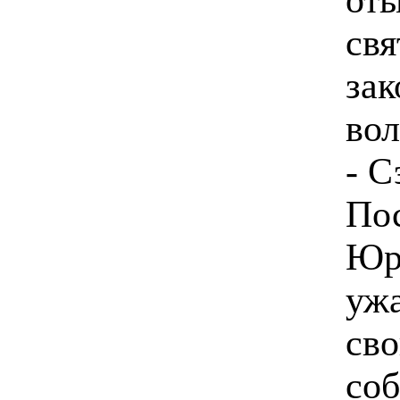
свя
зак
вол
- С
По
Юро
ужа
сво
соб