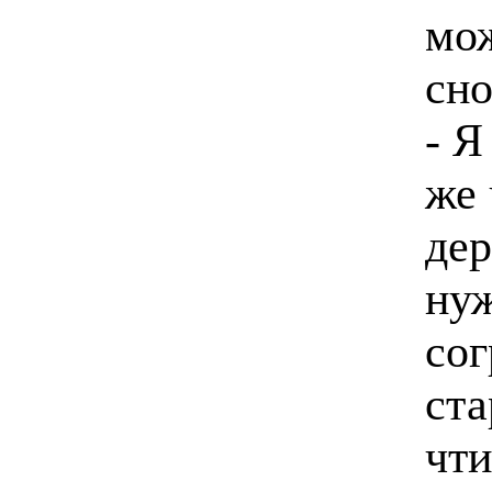
мож
сно
- Я
же 
дер
нуж
сог
ста
чти