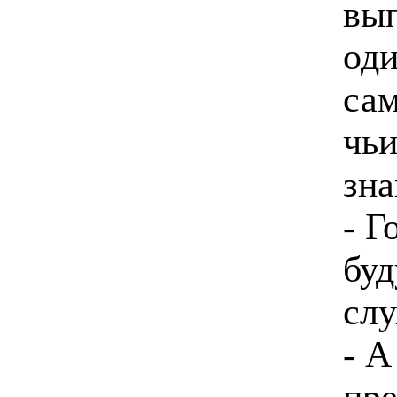
вып
оди
сам
чьи
зна
- Г
буд
слу
- А
пре