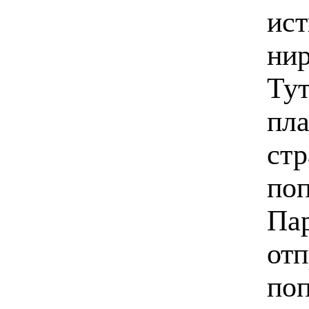
ист
ни
Тут
пла
стр
поп
Пар
отп
поп