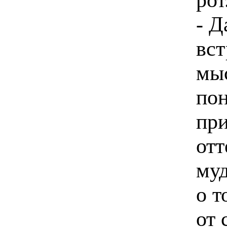
- Д
вст
мыс
пон
пр
отт
муд
о т
от 