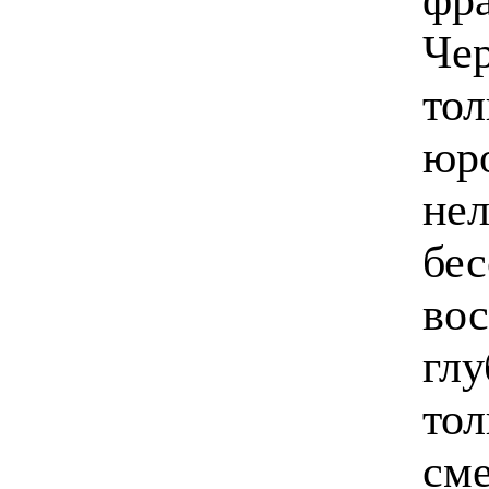
Чер
тол
юро
нел
бес
вос
глу
тол
см