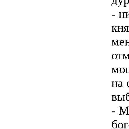
- н
кня
мен
отм
мош
на 
вы
- М
бог