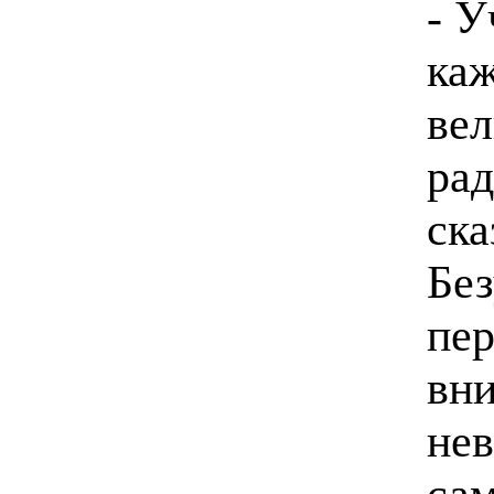
- У
каж
вел
рад
ска
Без
пер
вни
нев
сам