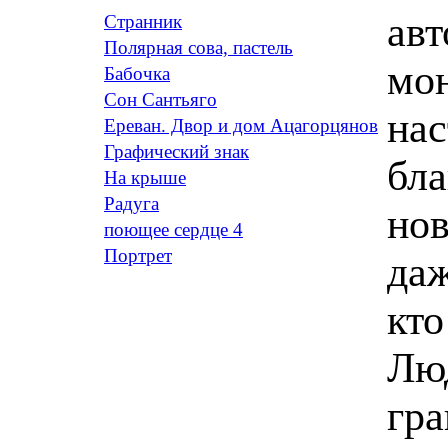
авт
Странник
Полярная сова, пастель
мон
Бабочка
Сон Сантьяго
нас
Ереван. Двор и дом Ацагорцянов
Графический знак
бла
На крыше
Радуга
нов
поющее сердце 4
Портрет
даж
кто
Люд
гра