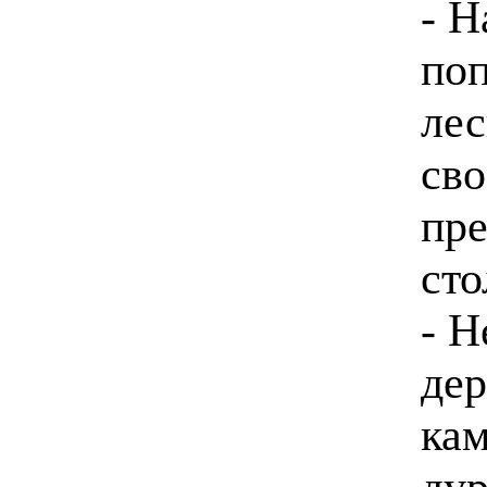
- Н
поп
лес
сво
пре
сто
- Н
дер
ка
дур